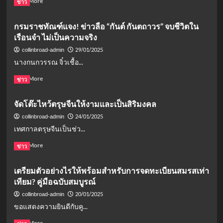
Read More
ข่าว
more
about
กรมราชทัณฑ์แจง! ข่าวลือ “กันต์ กันตถาวร” จบชีวิตใน
เปิด
เรือนจำ ไม่เป็นความจริง
เคล็ด
ลับ
29/01/2025
collinbroad-admin
ไหว้
นางกนกวรรณ จิ๋วเชื้อ...
ไฉ่
ซิง
Read
Read More
ข่าว
เอี๊ย
more
2568
about
จัดโต๊ะไหว้ตรุษจีนให้งามและเป็นสิริมงคล
ให้
กรม
เฮง!
ราชทัณฑ์
24/01/2025
collinbroad-admin
ของ
แจง!
เทศกาลตรุษจีนเป็นช่ว...
ไหว้
ข่าว
ทิศ
ลือ
Read
Read More
ข่าว
มงคล
“กันต์
more
และ
กัน
about
เตรียมตัวอย่างไรให้พร้อมสำหรับการจดทะเบียนสมรสเท่า
ข้อ
ต
จัด
ห้าม
เทียม? คู่มือฉบับสมบูรณ์
ถาวร”
โต๊ะ
ที่
จบ
ไหว้
20/01/2025
collinbroad-admin
ต้อง
ชีวิต
ตรุษ
ขอแสดงความยินดีกับคู...
รู้
ใน
จีน
เรือน
ให้
Read
Read More