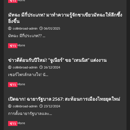
ข่าว
จำ
งาม
more
ไม่
และ
about
มัทฉะ มีกี่ประเภท? มาทำความรู้จักชาเขียวมัทฉะให้ลึกซึ้ง
เป็น
เป็น
เตรียม
ความ
สิริ
ยิ่งขึ้น
ตัวอย่าง
จริง
มงคล
ไร
06/01/2025
collinbroad-admin
ให้
มัทฉะ มีกี่ประเภท?? ...
พร้อม
สำหรับ
Read
Read More
ข่าว
การ
more
จด
about
ข่าวดีต้อนรับปีใหม่! “จูเนียร์” ขอ “เทนนิส” แต่งงาน
ทะเบียน
มัท
สมรส
ฉะ
26/12/2024
collinbroad-admin
เท่า
มี
เซอร์ไพรส์กลางใจ! นั...
เทียม?
กี่
คู่มือ
ประเภท?
Read
Read More
ข่าว
ฉบับ
มา
more
สมบูรณ์
ทำความ
about
เปิดฉาก! ฉายารัฐบาล 2567: สะท้อนการเมืองไทยยุคใหม่
รู้จัก
ข่าวดี
ชา
ต้อนรับ
23/12/2024
collinbroad-admin
เขียว
ปี
การตั้งฉายารัฐบาลและ...
มัท
ใหม่!
ฉะ
“จู
Read
Read More
ข่าว
ให้
เนียร์”
more