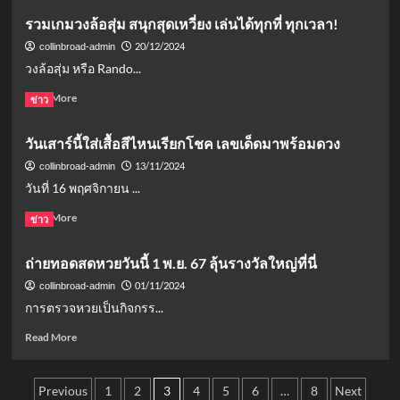
ลึก
ขอ
about
รวมเกมวงล้อสุ่ม สนุกสุดเหวี่ยง เล่นได้ทุกที่ ทุกเวลา!
ซึ้ง
“เทนนิส”
เปิด
ยิ่ง
แต่งงาน
ฉาก!
20/12/2024
collinbroad-admin
ขึ้น
ฉายา
วงล้อสุ่ม หรือ Rando...
รัฐบาล
2567:
Read
Read More
ข่าว
สะท้อน
more
การเมือง
about
วันเสาร์นี้ใส่เสื้อสีไหนเรียกโชค เลขเด็ดมาพร้อมดวง
ไทย
รวม
ยุค
เกม
13/11/2024
collinbroad-admin
ใหม่
วง
วันที่ 16 พฤศจิกายน ...
ล้อ
สุ่ม
Read
Read More
ข่าว
สนุก
more
สุด
about
ถ่ายทอดสดหวยวันนี้ 1 พ.ย. 67 ลุ้นรางวัลใหญ่ที่นี่
เหวี่ยง
วัน
เล่น
เสาร์
01/11/2024
collinbroad-admin
ได้
นี้
การตรวจหวยเป็นกิจกรร...
ทุก
ใส่
ที่
เสื้อ
Read
Read More
ทุก
สี
more
เวลา!
ไหน
about
Posts
เรียก
ถ่ายทอด
Previous
1
2
3
4
5
6
…
8
Next