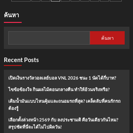
โชค
สด
pagination
เลข
หวย
เด็ด
วัน
ค้นหา
มา
นี้
พร้อม
1
ดวง
พ.ย.
67
ค้นหา
ลุ้น
รางวัล
ใหญ่
ที่
Recent Posts
นี่
เปิดเงินรางวัลวอลเลย์บอล VNL 2026 ชนะ 1 นัดได้กี่บาท?
ไขข้อข้องใจ กินผลไม้ตอนกลางคืน ทำให้อ้วนจริงหรือ?
เติมน้ำมันแบบไหนคุ้มและถนอมรถที่สุด? เคล็ดลับที่คนรักรถ
ต้องรู้
เลือกตั้งล่วงหน้า 2569 กับ ลงประชามติ คือวันเดียวกันไหม?
สรุปชัดที่นี่จะได้ไม่ไปผิดวัน!