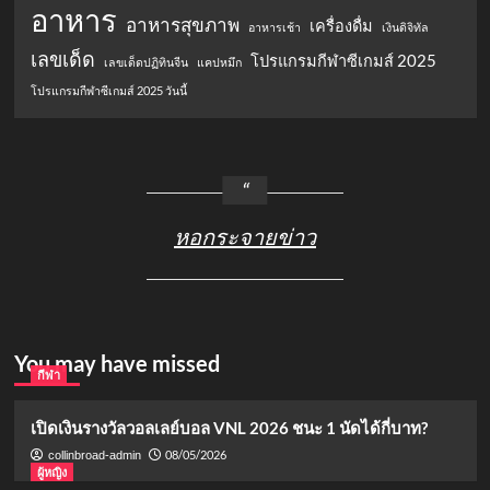
อาหาร
อาหารสุขภาพ
เครื่องดื่ม
อาหารเช้า
เงินดิจิทัล
เลขเด็ด
โปรแกรมกีฬาซีเกมส์ 2025
เลขเด็ดปฏิทินจีน
แคปหมึก
โปรแกรมกีฬาซีเกมส์ 2025 วันนี้
หอกระจายข่าว
You may have missed
กีฬา
เปิดเงินรางวัลวอลเลย์บอล VNL 2026 ชนะ 1 นัดได้กี่บาท?
08/05/2026
collinbroad-admin
ผู้หญิง