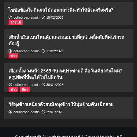
ไขข้อข้องใจ กินผลไม้ตอนกลางคืน ทำให้อ้วนจริงหรือ?
18/02/2026
collinbroad-admin
รถยนต์
เติมน้ำมันแบบไหนคุ้มและถนอมรถที่สุด? เคล็ดลับที่คนรักรถ
ต้องรู้
11/02/2026
collinbroad-admin
ข่าว
เลือกตั้งล่วงหน้า 2569 กับ ลงประชามติ คือวันเดียวกันไหม?
สรุปชัดที่นี่จะได้ไม่ไปผิดวัน!
30/01/2026
collinbroad-admin
ข่าว
อื่นๆ
วิธีหุงข้าวเหนียวด้วยหม้อหุงข้าว ให้นุ่มข้ามคืน เม็ดสวย
29/01/2026
collinbroad-admin
Copyright © All rights reserved.
|
CoverNews
by AF