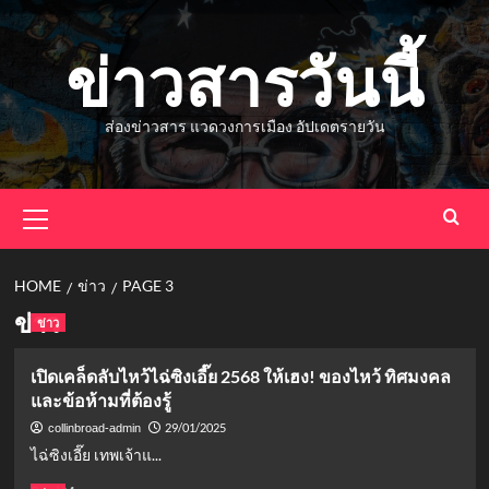
Skip
to
ข่าวสารวันนี้
content
ส่องข่าวสาร แวดวงการเมือง อัปเดตรายวัน
Primary
Menu
HOME
ข่าว
PAGE 3
ข่าว
ข่าว
เปิดเคล็ดลับไหว้ไฉ่ซิงเอี๊ย 2568 ให้เฮง! ของไหว้ ทิศมงคล
และข้อห้ามที่ต้องรู้
29/01/2025
collinbroad-admin
ไฉ่ซิงเอี๊ย เทพเจ้าแ...
Read