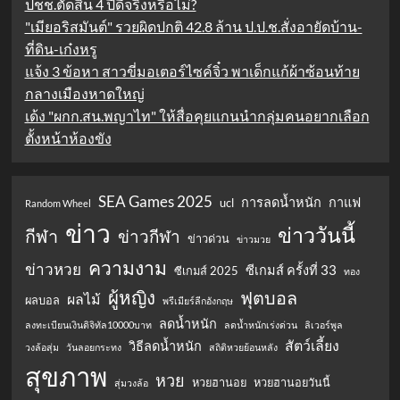
ปชช.ตัดสิน 4 ปีดีจริงหรือไม่?
"เมียอริสมันต์" รวยผิดปกติ 42.8 ล้าน ป.ป.ช.สั่งอายัดบ้าน-
ที่ดิน-เก๋งหรู
แจ้ง 3 ข้อหา สาวขี่มอเตอร์ไซค์จิ๋ว พาเด็กแก้ผ้าซ้อนท้าย
กลางเมืองหาดใหญ่
เด้ง "ผกก.สน.พญาไท" ให้สื่อคุยแกนนำกลุ่มคนอยากเลือก
ตั้งหน้าห้องขัง
SEA Games 2025
การลดน้ำหนัก
กาแฟ
ucl
Random Wheel
ข่าว
ข่าววันนี้
กีฬา
ข่าวกีฬา
ข่าวด่วน
ข่าวมวย
ความงาม
ข่าวหวย
ซีเกมส์ ครั้งที่ 33
ซีเกมส์ 2025
ทอง
ผู้หญิง
ฟุตบอล
ผลไม้
ผลบอล
พรีเมียร์ลีกอังกฤษ
ลดน้ำหนัก
ลงทะเบียนเงินดิจิทัล10000บาท
ลดน้ำหนักเร่งด่วน
ลิเวอร์พูล
สัตว์เลี้ยง
วิธีลดน้ำหนัก
วงล้อสุ่ม
วันลอยกระทง
สถิติหวยย้อนหลัง
สุขภาพ
หวย
หวยฮานอย
หวยฮานอยวันนี้
สุ่มวงล้อ