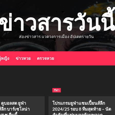
ข่าวสารวันนี้
ส่องข่าวสาร แวดวงการเมือง อัปเดตรายวัน
ู้หญิง
ข่าวหวย
ตรวจหวย
กีฬา
 ดูบอลสด ยูฟ่า
โปรแกรมยูฟ่าแชมเปี้ยนส์ลีก
์ลีก บาร์เซโลน่า
2024/25 รอบ 8 ทีมสุดท้าย – นัด
เช คืนนี้
สำคัญที่แฟนบอลห้ามพลาด