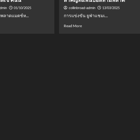
01/10/2025
13/03/2025
admin
collinbroad-admin
พลาดแมตช์ห...
การแข่งขัน ยูฟ่าแชมเ...
d
Read
Read More
e
more
ut
about
ม
โปร
ด!
แก
รม
ล
ยู
ฟ่า
แชมเปี้ยน
ส์
เปี้ยน
ลีก
2024/25
รอบ
8
ทีม
สุดท้าย
–
ะ
นัด
สำคัญ
ที่