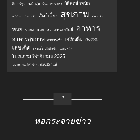
วิธีลดน้ำหนัก
ลิเวอร์พูล
วงล้อสุ่ม
วันลอยกระทง
สุขภาพ
สัตว์เลี้ยง
สถิติหวยย้อนหลัง
สุ่มวงล้อ
อาหาร
หวย
หวยฮานอย
หวยฮานอยวันนี้
อาหารสุขภาพ
เครื่องดื่ม
อาหารเช้า
เงินดิจิทัล
เลขเด็ด
เลขเด็ดปฏิทินจีน
แคปหมึก
โปรแกรมกีฬาซีเกมส์ 2025
โปรแกรมกีฬาซีเกมส์ 2025 วันนี้
หอกระจายข่าว