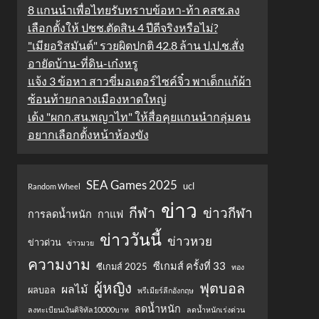
8 แกนนำเพื่อไทยรับทราบข้อหา-ท้า คสช.ลง
เลือกตั้งให้ ปชช.ตัดสิน 4 ปีดีจริงหรือไม่?
"เมียอริสมันต์" รวยผิดปกติ 42.8 ล้าน ป.ป.ช.สั่ง
อายัดบ้าน-ที่ดิน-เก๋งหรู
แจ้ง 3 ข้อหา สาวขี่มอเตอร์ไซค์จิ๋ว พาเด็กแก้ผ้า
ซ้อนท้ายกลางเมืองหาดใหญ่
เด้ง "ผกก.สน.พญาไท" ให้สื่อคุยแกนนำกลุ่มคน
อยากเลือกตั้งหน้าห้องขัง
SEA Games 2025
ucl
Random Wheel
ข่าว
กีฬา
ข่าวกีฬา
การลดน้ำหนัก
กาแฟ
ข่าววันนี้
ข่าวหวย
ข่าวด่วน
ข่าวมวย
ความงาม
ซีเกมส์ ครั้งที่ 33
ซีเกมส์ 2025
ทอง
ผู้หญิง
ฟุตบอล
ผลไม้
ผลบอล
พรีเมียร์ลีกอังกฤษ
ลดน้ำหนัก
ลงทะเบียนเงินดิจิทัล10000บาท
ลดน้ำหนักเร่งด่วน