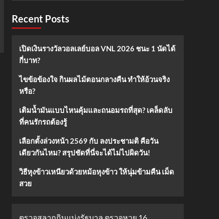
Recent Posts
เปิดเงินรางวัลวอลเลย์บอล VNL 2026 ชนะ 1 นัดได้
กี่บาท?
ไขข้อข้องใจ กินผลไม้ตอนกลางคืน ทำให้อ้วนจริง
หรือ?
เติมน้ำมันแบบไหนคุ้มและถนอมรถที่สุด? เคล็ดลับ
ที่คนรักรถต้องรู้
เลือกตั้งล่วงหน้า 2569 กับ ลงประชามติ คือวัน
เดียวกันไหม? สรุปชัดที่นี่จะได้ไม่ไปผิดวัน!
วิธีหุงข้าวเหนียวด้วยหม้อหุงข้าว ให้นุ่มข้ามคืน เม็ด
สวย
ตรวจสลากกินแบ่งรัฐบาล ตรวจหวย 16