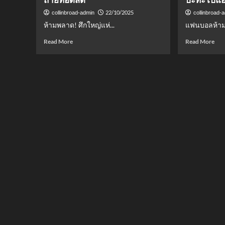
22/10/2025
collinbroad-admin
collinbroad-
ห้ามพลาด! ศึกใหญ่แห่...
แฟนบอลห้าม
Read
Rea
Read More
Read More
more
mor
about
abo
ดู
ห้า
บอล
พลา
สด!
ดู
ยู
บอ
ฟ่า
สด
แชมเปี้ยน
ยู
ส์
ฟ่า
ลีก
แชม
คืน
ส์
นี้
ลีก
เชล
บาร์
ซี
เซ
พบ
โลน่
อา
า
แจ็กซ์
ปะท
พร้อม
เป
ลิงก์
แอ