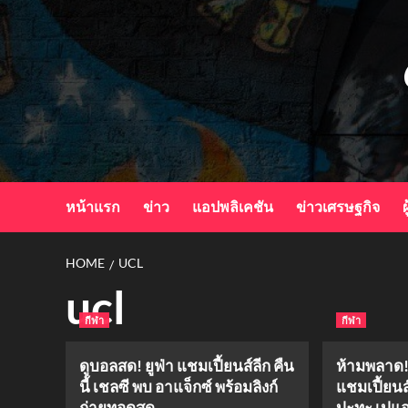
Skip
to
content
หน้าแรก
ข่าว
แอปพลิเคชัน
ข่าวเศรษฐกิจ
ผ
HOME
UCL
ucl
กีฬา
กีฬา
ดูบอลสด! ยูฟ่า แชมเปี้ยนส์ลีก คืน
ห้ามพลาด!
นี้ เชลซี พบ อาแจ็กซ์ พร้อมลิงก์
แชมเปี้ยนส
ถ่ายทอดสด
ปะทะ เปแอส