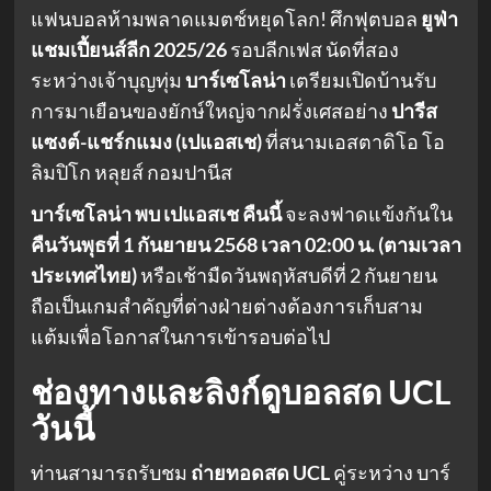
แฟนบอลห้ามพลาดแมตช์หยุดโลก! ศึกฟุตบอล
ยูฟ่า
แชมเปี้ยนส์ลีก 2025/26
รอบลีกเฟส นัดที่สอง
ระหว่างเจ้าบุญทุ่ม
บาร์เซโลน่า
เตรียมเปิดบ้านรับ
การมาเยือนของยักษ์ใหญ่จากฝรั่งเศสอย่าง
ปารีส
แซงต์-แชร์กแมง (เปแอสเช)
ที่สนามเอสตาดิโอ โอ
ลิมปิโก หลุยส์ กอมปานีส
บาร์เซโลน่า พบ เปแอสเช คืนนี้
จะลงฟาดแข้งกันใน
คืนวันพุธที่ 1 กันยายน 2568 เวลา 02:00 น. (ตามเวลา
ประเทศไทย)
หรือเช้ามืดวันพฤหัสบดีที่ 2 กันยายน
ถือเป็นเกมสำคัญที่ต่างฝ่ายต่างต้องการเก็บสาม
แต้มเพื่อโอกาสในการเข้ารอบต่อไป
ช่องทางและลิงก์ดูบอลสด UCL
วันนี้
ท่านสามารถรับชม
ถ่ายทอดสด UCL
คู่ระหว่าง บาร์