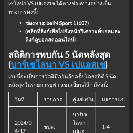
เซโลน่า VS เปแอสเช ได้ทางช่องทางอย่างเป็น
ทางการดังนี้:
ช่องทาง:
beIN Sport 1 (607)
(คลิกที่ลิงก์เพื่อไปยังหน้าวิเคราะห์บอลและ
ลิงก์ดูบอลสดออนไลน์)
สถิติการพบกัน 5 นัดหลังสุด
(
บาร์เซโลนา VS เปแอสเช
)
เกมนี้จะเป็นการวัดฝีมือกันอีกครั้ง โดยสถิติ 5 นัด
หลังสุดในรายการยูฟ่า แชมเปี้ยนส์ลีก มีดังนี้:
วันที่
รายการ
คู่แข่งขัน
ผลการแข่งขั
บาร์เซ
2024/0
โลนา –
ชปล.
1-4
4/17
เปแอ