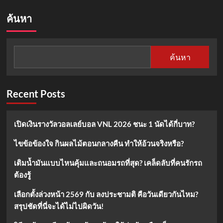
ค้นหา
ค้นหา
Recent Posts
เปิดเงินรางวัลวอลเลย์บอล VNL 2026 ชนะ 1 นัดได้กี่บาท?
ไขข้อข้องใจ กินผลไม้ตอนกลางคืน ทำให้อ้วนจริงหรือ?
เติมน้ำมันแบบไหนคุ้มและถนอมรถที่สุด? เคล็ดลับที่คนรักรถ
ต้องรู้
เลือกตั้งล่วงหน้า 2569 กับ ลงประชามติ คือวันเดียวกันไหม?
สรุปชัดที่นี่จะได้ไม่ไปผิดวัน!