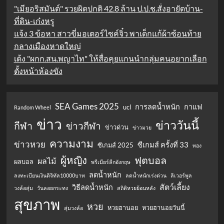
"เมียอริสมันต์" รวยผิดปกติ 42.8 ล้าน ป.ป.ช.สั่งอายัดบ้าน-
ที่ดิน-เก๋งหรู
แจ้ง 3 ข้อหา สาวขี่มอเตอร์ไซค์จิ๋ว พาเด็กแก้ผ้าซ้อนท้าย
กลางเมืองหาดใหญ่
เด้ง "ผกก.สน.พญาไท" ให้สื่อคุยแกนนำกลุ่มคนอยากเลือก
ตั้งหน้าห้องขัง
SEA Games 2025
การลดน้ำหนัก
กาแฟ
ucl
Random Wheel
ข่าว
ข่าววันนี้
กีฬา
ข่าวกีฬา
ข่าวด่วน
ข่าวมวย
ความงาม
ข่าวหวย
ซีเกมส์ ครั้งที่ 33
ซีเกมส์ 2025
ทอง
ผู้หญิง
ฟุตบอล
ผลไม้
ผลบอล
พรีเมียร์ลีกอังกฤษ
ลดน้ำหนัก
ลงทะเบียนเงินดิจิทัล10000บาท
ลดน้ำหนักเร่งด่วน
ลิเวอร์พูล
สัตว์เลี้ยง
วิธีลดน้ำหนัก
วงล้อสุ่ม
วันลอยกระทง
สถิติหวยย้อนหลัง
สุขภาพ
หวย
หวยฮานอย
หวยฮานอยวันนี้
สุ่มวงล้อ