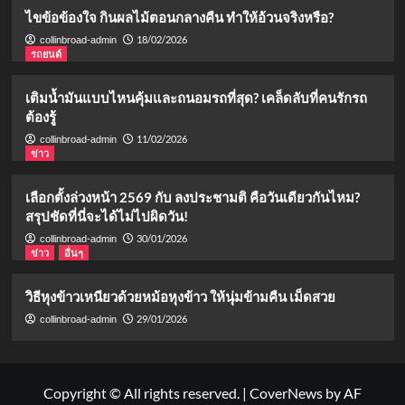
ไขข้อข้องใจ กินผลไม้ตอนกลางคืน ทำให้อ้วนจริงหรือ?
18/02/2026
collinbroad-admin
รถยนต์
เติมน้ำมันแบบไหนคุ้มและถนอมรถที่สุด? เคล็ดลับที่คนรักรถ
ต้องรู้
11/02/2026
collinbroad-admin
ข่าว
เลือกตั้งล่วงหน้า 2569 กับ ลงประชามติ คือวันเดียวกันไหม?
สรุปชัดที่นี่จะได้ไม่ไปผิดวัน!
30/01/2026
collinbroad-admin
ข่าว
อื่นๆ
วิธีหุงข้าวเหนียวด้วยหม้อหุงข้าว ให้นุ่มข้ามคืน เม็ดสวย
29/01/2026
collinbroad-admin
Copyright © All rights reserved.
|
CoverNews
by AF