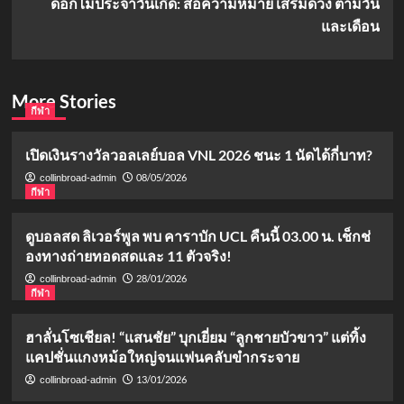
ดอกไม้ประจำวันเกิด: สื่อความหมาย เสริมดวง ตามวัน
และเดือน
More Stories
กีฬา
เปิดเงินรางวัลวอลเลย์บอล VNL 2026 ชนะ 1 นัดได้กี่บาท?
08/05/2026
collinbroad-admin
กีฬา
ดูบอลสด ลิเวอร์พูล พบ คาราบัก UCL คืนนี้ 03.00 น. เช็กช่
องทางถ่ายทอดสดและ 11 ตัวจริง!
28/01/2026
collinbroad-admin
กีฬา
ฮาลั่นโซเชียล! “แสนชัย” บุกเยี่ยม “ลูกชายบัวขาว” แต่ทิ้ง
แคปชั่นแกงหม้อใหญ่จนแฟนคลับขำกระจาย
13/01/2026
collinbroad-admin