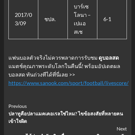
บาร์เซ
2017/0
โลนา –
ชปล.
6-1
3/09
เปแอ
สเช
แฟนบอลตัวจริงไม่ควรพลาดการรับชม
ดูบอลสด
แมตช์คุณภาพระดับโลกในคืนนี้! พร้อมอัปเดตผล
บอลสด ทันถ่วงทีได้ที่นี่เลย >>
https://www.sanook.com/sport/football/livescore/
Post
Previous
ปลาทูคือปลาแมคเคอเรลใช่ไหม? ไขข้อสงสัยที่หลายคน
Navigation
เข้าใจผิด
Next