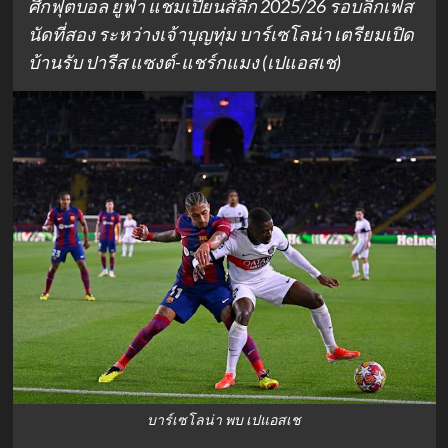
ศึกฟุตบอล ยูฟ่า แชมเปี้ยนส์ลีก 2025/26 รอบลีกเฟส
นัดที่สอง ระหว่างเจ้าบุญทุ่ม บาร์เซโลน่า เตรียมเปิด
บ้านรับ ปารีส แซงต์-แชร์กแมง (เปแอสเช)
บาร์เซโลน่า พบ เปแอสเช