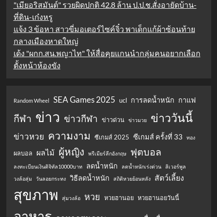
"เมียอริสมันต์" รวยผิดปกติ 42.8 ล้าน ป.ป.ช.สั่งอายัดบ้าน-
ที่ดิน-เก๋งหรู
แจ้ง 3 ข้อหา สาวขี่มอเตอร์ไซค์จิ๋ว พาเด็กแก้ผ้าซ้อนท้าย
กลางเมืองหาดใหญ่
เด้ง "ผกก.สน.พญาไท" ให้สื่อคุยแกนนำกลุ่มคนอยากเลือก
ตั้งหน้าห้องขัง
SEA Games 2025
การลดน้ำหนัก
กาแฟ
ucl
Random Wheel
ข่าว
ข่าววันนี้
กีฬา
ข่าวกีฬา
ข่าวด่วน
ข่าวมวย
ความงาม
ข่าวหวย
ซีเกมส์ ครั้งที่ 33
ซีเกมส์ 2025
ทอง
ผู้หญิง
ฟุตบอล
ผลไม้
ผลบอล
พรีเมียร์ลีกอังกฤษ
ลดน้ำหนัก
ลงทะเบียนเงินดิจิทัล10000บาท
ลดน้ำหนักเร่งด่วน
ลิเวอร์พูล
สัตว์เลี้ยง
วิธีลดน้ำหนัก
วงล้อสุ่ม
วันลอยกระทง
สถิติหวยย้อนหลัง
สุขภาพ
หวย
หวยฮานอย
หวยฮานอยวันนี้
สุ่มวงล้อ
อาหาร