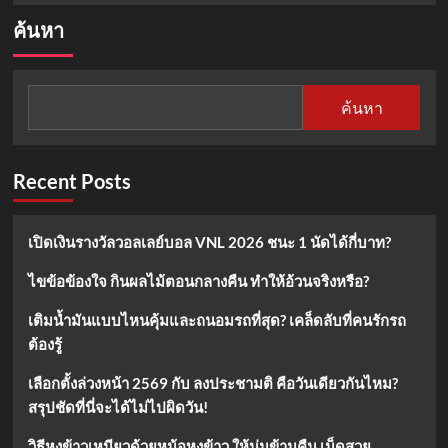
about
ค้นหา
หอม
ได้
ไม่
ต้อง
ค้นหา
พึ่ง
โร
ลออน!
7
Recent Posts
ผล
ไม้
ดับ
เปิดเงินรางวัลวอลเลย์บอล VNL 2026 ชนะ 1 นัดได้กี่บาท?
กลิ่น
ตัว
ไขข้อข้องใจ กินผลไม้ตอนกลางคืน ทำให้อ้วนจริงหรือ?
ธรรมชาติ
เติมน้ำมันแบบไหนคุ้มและถนอมรถที่สุด? เคล็ดลับที่คนรักรถ
ต้องรู้
เลือกตั้งล่วงหน้า 2569 กับ ลงประชามติ คือวันเดียวกันไหม?
สรุปชัดที่นี่จะได้ไม่ไปผิดวัน!
วิธีหุงข้าวเหนียวด้วยหม้อหุงข้าว ให้นุ่มข้ามคืน เม็ดสวย