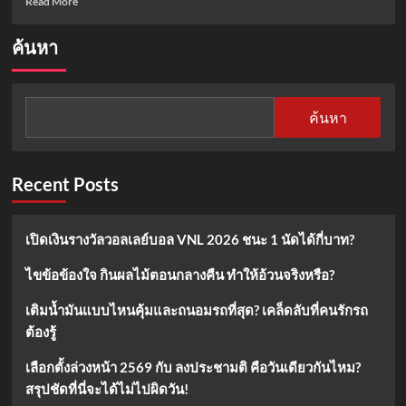
Read More
more
about
ค้นหา
เส้น
ทาง
วิชาการ
ของ
ค้นหา
ศ.ดร.พิร
งรอง
ราม
สูต
Recent Posts
จาก
นิเทศศาสตร์
สู่
เปิดเงินรางวัลวอลเลย์บอล VNL 2026 ชนะ 1 นัดได้กี่บาท?
กรรมการ
กสทช.
ไขข้อข้องใจ กินผลไม้ตอนกลางคืน ทำให้อ้วนจริงหรือ?
เติมน้ำมันแบบไหนคุ้มและถนอมรถที่สุด? เคล็ดลับที่คนรักรถ
ต้องรู้
เลือกตั้งล่วงหน้า 2569 กับ ลงประชามติ คือวันเดียวกันไหม?
สรุปชัดที่นี่จะได้ไม่ไปผิดวัน!