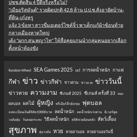
ปชช.ตัดสิน 4 ปีดีจริงหรือไม่?
"เมียอริสมันต์" รวยผิดปกติ 42.8 ล้าน ป.ป.ช.สั่งอายัดบ้าน-
ที่ดิน-เก๋งหรู
แจ้ง 3 ข้อหา สาวขี่มอเตอร์ไซค์จิ๋ว พาเด็กแก้ผ้าซ้อนท้าย
กลางเมืองหาดใหญ่
เด้ง "ผกก.สน.พญาไท" ให้สื่อคุยแกนนำกลุ่มคนอยากเลือก
ตั้งหน้าห้องขัง
SEA Games 2025
การลดน้ำหนัก
กาแฟ
ucl
Random Wheel
ข่าว
ข่าววันนี้
กีฬา
ข่าวกีฬา
ข่าวด่วน
ข่าวมวย
ความงาม
ข่าวหวย
ซีเกมส์ ครั้งที่ 33
ซีเกมส์ 2025
ทอง
ผู้หญิง
ฟุตบอล
ผลไม้
ผลบอล
พรีเมียร์ลีกอังกฤษ
ลดน้ำหนัก
ลงทะเบียนเงินดิจิทัล10000บาท
ลดน้ำหนักเร่งด่วน
ลิเวอร์พูล
สัตว์เลี้ยง
วิธีลดน้ำหนัก
วงล้อสุ่ม
วันลอยกระทง
สถิติหวยย้อนหลัง
สุขภาพ
หวย
หวยฮานอย
หวยฮานอยวันนี้
สุ่มวงล้อ