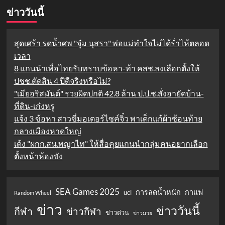
ข่าววันนี้
สุดเศร้า รดน้ำศพ "จุ๋ม นุสรา" พ่อแม่ทำใจไม่ได้ร่ำไห้ตลอด
เวลา
8 แกนนำเพื่อไทยรับทราบข้อหา-ท้า คสช.ลงเลือกตั้งให้
ปชช.ตัดสิน 4 ปีดีจริงหรือไม่?
"เมียอริสมันต์" รวยผิดปกติ 42.8 ล้าน ป.ป.ช.สั่งอายัดบ้าน-
ที่ดิน-เก๋งหรู
แจ้ง 3 ข้อหา สาวขี่มอเตอร์ไซค์จิ๋ว พาเด็กแก้ผ้าซ้อนท้าย
กลางเมืองหาดใหญ่
เด้ง "ผกก.สน.พญาไท" ให้สื่อคุยแกนนำกลุ่มคนอยากเลือก
ตั้งหน้าห้องขัง
SEA Games 2025
การลดน้ำหนัก
กาแฟ
ucl
Random Wheel
ข่าว
ข่าววันนี้
กีฬา
ข่าวกีฬา
ข่าวด่วน
ข่าวมวย