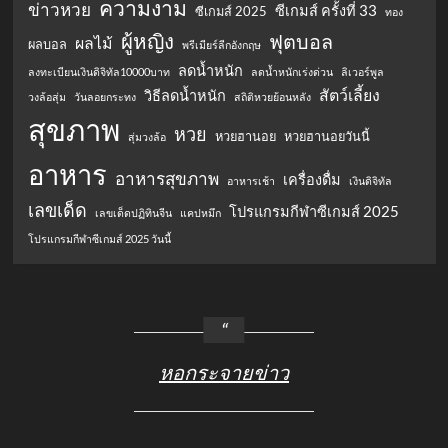
ความงาม
ข่าวหวย
ซีเกมส์ ครั้งที่ 33
ซีเกมส์ 2025
ทอง
ผู้หญิง
ฟุตบอล
ผลไม้
ผลบอล
พรีเมียร์ลีกอังกฤษ
ลดน้ำหนัก
ลงทะเบียนเงินดิจิทัล10000บาท
ลดน้ำหนักเร่งด่วน
ลิเวอร์พูล
สัตว์เลี้ยง
วิธีลดน้ำหนัก
วงล้อสุ่ม
วันลอยกระทง
สถิติหวยย้อนหลัง
สุขภาพ
หวย
หวยฮานอย
หวยฮานอยวันนี้
สุ่มวงล้อ
อาหาร
อาหารสุขภาพ
เครื่องดื่ม
อาหารเช้า
เงินดิจิทัล
เลขเด็ด
โปรแกรมกีฬาซีเกมส์ 2025
เลขเด็ดปฏิทินจีน
แคปหมึก
โปรแกรมกีฬาซีเกมส์ 2025 วันนี้
หอกระจายข่าว