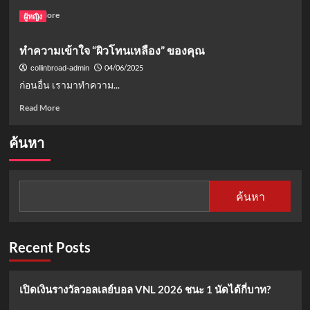
ชั่วโมง
พิษ
Read
Read More
ผู้หญิง
เร่ง
ยา!
more
ด่วน
ถอน
about
ทำความเข้าใจ “ผิวโทนเหลือง” ของคุณ
ชก
เปิด
ศึก
ประวัติ
04/06/2025
collinbroad-admin
จ้าว
“ขนม
ก่อนอื่น เรามาทำความ...
มวยไทย
ศศิ
สะเทือน
กานต์”
Read
Read More
วงการ
อดีต
more
มวย
ภรรยา
about
ค้นหา
“ครู
ทำความ
เต้ย”
เข้าใจ
สาว
“ผิว
สวย
โทน
ค้นหา
ดีกรี
เหลือง”
ดาว
ของ
มหาวิทยาลัย
คุณ
Recent Posts
เปิดเงินรางวัลวอลเลย์บอล VNL 2026 ชนะ 1 นัดได้กี่บาท?