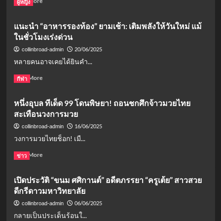
Read More
ผู้หญิง
more
about
แนะนำ “อาหารรองท้อง” ยามเช้า: เติมพลังให้วันใหม่ แม้
รู้จัก
ในชั่วโมงเร่งด่วน
โรค
จำเลย
20/06/2025
collinbroad-admin
รัก
หลายคนอาจเคยได้ยินคำ...
คือ
อะไร
Read
Read More
กีฬา
ภาวะ
more
ซับ
about
หนึ่งอุบล ทีเด็ด 99 โดนพิษยา! ถอนชกศึกจ้าวมวยไทย
ซ้อน
แนะนำ
ที่
สะเทือนวงการมวย
“อาหาร
เหยื่อ
รอง
16/06/2025
collinbroad-admin
ผูกพัน
ท้อง”
วงการมวยไทยช็อก! เมื...
กับ
ยาม
ผู้
เช้า:
Read
Read More
ข่าว
กระทำ
เติม
more
พลัง
about
เปิดประวัติ “ขนม ศศิกานต์” อดีตภรรยา “ครูเต้ย” สาวสวย
ให้
หนึ่ง
วัน
ดีกรีดาวมหาวิทยาลัย
อุบล
ใหม่
ทีเด็ด
06/06/2025
collinbroad-admin
แม้
99
กลายเป็นประเด็นร้อนใ...
ใน
โดน