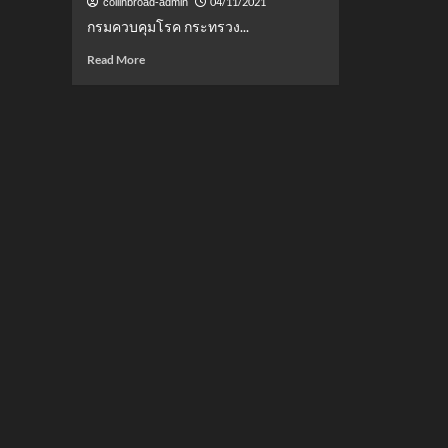
04/11/2021
collinbroad-admin
กรมควบคุมโรค กระทรวง...
Read
Read More
more
about
โค
วิด
4
พ.ย.
64
พบ
ผู้
ติด
เชื้อ
7,982
ราย
เสีย
ชีวิต
68
ราย