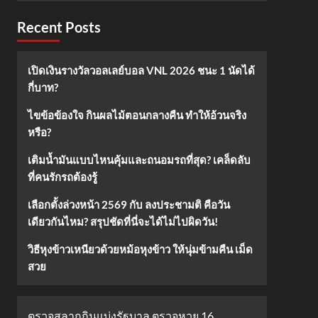
Recent Posts
เปิดเงินรางวัลวอลเลย์บอล VNL 2026 ชนะ 1 นัดได้
กี่บาท?
ไขข้อข้องใจ กินผลไม้ตอนกลางคืน ทำให้อ้วนจริง
หรือ?
เติมน้ำมันแบบไหนคุ้มและถนอมรถที่สุด? เคล็ดลับ
ที่คนรักรถต้องรู้
เลือกตั้งล่วงหน้า 2569 กับ ลงประชามติ คือวัน
เดียวกันไหม? สรุปชัดที่นี่จะได้ไม่ไปผิดวัน!
วิธีหุงข้าวเหนียวด้วยหม้อหุงข้าว ให้นุ่มข้ามคืน เม็ด
สวย
ตรวจสลากกินแบ่งรัฐบาล ตรวจหวย 16