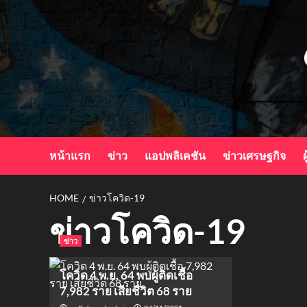
Skip
to
content
หน้าแรก
ข่าว
แอปพลิเคชัน
ข่าวเศรษฐกิจ
ผ
HOME
ข่าวโควิด-19
ข่าวโควิด-19
ข่าว
โควิด 4 พ.ย. 64 พบผู้ติดเชื้อ
7,982 ราย เสียชีวิต 68 ราย