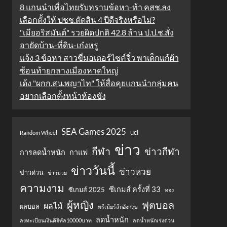
8 แกนนำเพื่อไทยรับทราบข้อหา-ท้า คสช.ลง
เลือกตั้งให้ ปชช.ตัดสิน 4 ปีดีจริงหรือไม่?
"เมียอริสมันต์" รวยผิดปกติ 42.8 ล้าน ป.ป.ช.สั่ง
อายัดบ้าน-ที่ดิน-เก๋งหรู
แจ้ง 3 ข้อหา สาวขี่มอเตอร์ไซค์จิ๋ว พาเด็กแก้ผ้า
ซ้อนท้ายกลางเมืองหาดใหญ่
เด้ง "ผกก.สน.พญาไท" ให้สื่อคุยแกนนำกลุ่มคน
อยากเลือกตั้งหน้าห้องขัง
SEA Games 2025
ucl
Random Wheel
ข่าว
กีฬา
ข่าวกีฬา
การลดน้ำหนัก
กาแฟ
ข่าววันนี้
ข่าวหวย
ข่าวด่วน
ข่าวมวย
ความงาม
ซีเกมส์ ครั้งที่ 33
ซีเกมส์ 2025
ทอง
ผู้หญิง
ฟุตบอล
ผลไม้
ผลบอล
พรีเมียร์ลีกอังกฤษ
ลดน้ำหนัก
ลงทะเบียนเงินดิจิทัล10000บาท
ลดน้ำหนักเร่งด่วน