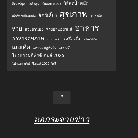
วิธีลดน้ำหนัก
ลิเวอร์พูล
วงล้อสุ่ม
วันลอยกระทง
สุขภาพ
สัตว์เลี้ยง
สถิติหวยย้อนหลัง
สุ่มวงล้อ
อาหาร
หวย
หวยฮานอย
หวยฮานอยวันนี้
อาหารสุขภาพ
เครื่องดื่ม
อาหารเช้า
เงินดิจิทัล
เลขเด็ด
เลขเด็ดปฏิทินจีน
แคปหมึก
โปรแกรมกีฬาซีเกมส์ 2025
โปรแกรมกีฬาซีเกมส์ 2025 วันนี้
หอกระจายข่าว