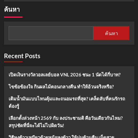
about
ค้นหา
กันแดด
หน้า
VS
กันแดด
ค้นหา
ตัว:
ใช้
สลับ
กัน
Recent Posts
ได้
ไหม
เปิดเงินรางวัลวอลเลย์บอล VNL 2026 ชนะ 1 นัดได้กี่บาท?
ไขข้อข้องใจ กินผลไม้ตอนกลางคืน ทำให้อ้วนจริงหรือ?
เติมน้ำมันแบบไหนคุ้มและถนอมรถที่สุด? เคล็ดลับที่คนรักรถ
ต้องรู้
เลือกตั้งล่วงหน้า 2569 กับ ลงประชามติ คือวันเดียวกันไหม?
สรุปชัดที่นี่จะได้ไม่ไปผิดวัน!
วิธีหุงข้าวเหนียวด้วยหม้อหุงข้าว ให้นุ่มข้ามคืน เม็ดสวย