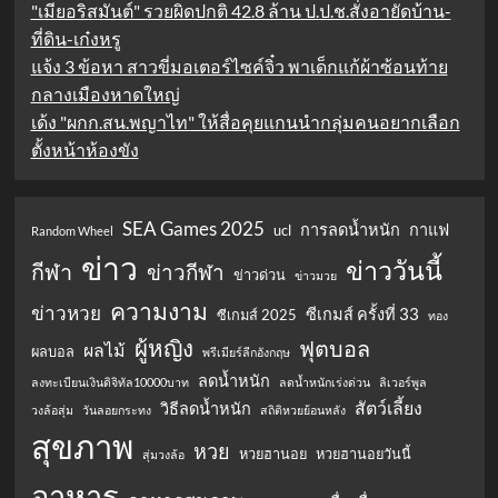
"เมียอริสมันต์" รวยผิดปกติ 42.8 ล้าน ป.ป.ช.สั่งอายัดบ้าน-
ที่ดิน-เก๋งหรู
แจ้ง 3 ข้อหา สาวขี่มอเตอร์ไซค์จิ๋ว พาเด็กแก้ผ้าซ้อนท้าย
กลางเมืองหาดใหญ่
เด้ง "ผกก.สน.พญาไท" ให้สื่อคุยแกนนำกลุ่มคนอยากเลือก
ตั้งหน้าห้องขัง
SEA Games 2025
การลดน้ำหนัก
กาแฟ
ucl
Random Wheel
ข่าว
ข่าววันนี้
กีฬา
ข่าวกีฬา
ข่าวด่วน
ข่าวมวย
ความงาม
ข่าวหวย
ซีเกมส์ ครั้งที่ 33
ซีเกมส์ 2025
ทอง
ผู้หญิง
ฟุตบอล
ผลไม้
ผลบอล
พรีเมียร์ลีกอังกฤษ
ลดน้ำหนัก
ลงทะเบียนเงินดิจิทัล10000บาท
ลดน้ำหนักเร่งด่วน
ลิเวอร์พูล
สัตว์เลี้ยง
วิธีลดน้ำหนัก
วงล้อสุ่ม
วันลอยกระทง
สถิติหวยย้อนหลัง
สุขภาพ
หวย
หวยฮานอย
หวยฮานอยวันนี้
สุ่มวงล้อ
อาหาร