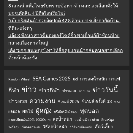
8 แกนนำเพื่อไทยรับทราบข้อหา-ท้า คสช.ลงเลือกตั้งให้
ปชช.ตัดสิน 4 ปีดีจริงหรือไม่?
"เมียอริสมันต์" รวยผิดปกติ 42.8 ล้าน ป.ป.ช.สั่งอายัดบ้าน-
ที่ดิน-เก๋งหรู
แจ้ง 3 ข้อหา สาวขี่มอเตอร์ไซค์จิ๋ว พาเด็กแก้ผ้าซ้อนท้าย
กลางเมืองหาดใหญ่
เด้ง "ผกก.สน.พญาไท" ให้สื่อคุยแกนนำกลุ่มคนอยากเลือก
ตั้งหน้าห้องขัง
SEA Games 2025
การลดน้ำหนัก
กาแฟ
ucl
Random Wheel
ข่าว
ข่าววันนี้
กีฬา
ข่าวกีฬา
ข่าวด่วน
ข่าวมวย
ความงาม
ข่าวหวย
ซีเกมส์ ครั้งที่ 33
ซีเกมส์ 2025
ทอง
ผู้หญิง
ฟุตบอล
ผลไม้
ผลบอล
พรีเมียร์ลีกอังกฤษ
ลดน้ำหนัก
ลงทะเบียนเงินดิจิทัล10000บาท
ลดน้ำหนักเร่งด่วน
ลิเวอร์พูล
สัตว์เลี้ยง
วิธีลดน้ำหนัก
วงล้อสุ่ม
วันลอยกระทง
สถิติหวยย้อนหลัง