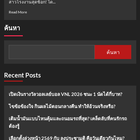
สาวโรงงานสุดช็อก! ได...
Read
Read More
more
about
ค้นหา
เจอ
งู
ใน
แอร์!
ค้นหา
นาที
ระทึก
สาว
โรงงาน
Recent Posts
แจ้ง
กู้ภัย
จับ
เปิดเงินรางวัลวอลเลย์บอล VNL 2026 ชนะ 1 นัดได้กี่บาท?
ได้
ทัน
ไขข้อข้องใจ กินผลไม้ตอนกลางคืน ทำให้อ้วนจริงหรือ?
ก่อน
เลื้อย
เติมน้ำมันแบบไหนคุ้มและถนอมรถที่สุด? เคล็ดลับที่คนรักรถ
หนี
ต้องรู้
เลือกตั้งล่วงหน้า 2569 กับ ลงประชามติ คือวันเดียวกันไหม?