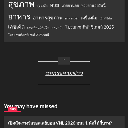
สุขภาพ
หวย
หวยฮานอย
หวยฮานอยวันนี้
สุ่มวงล้อ
อาหาร
อาหารสุขภาพ
เครื่องดื่ม
อาหารเช้า
เงินดิจิทัล
เลขเด็ด
โปรแกรมกีฬาซีเกมส์ 2025
เลขเด็ดปฏิทินจีน
แคปหมึก
โปรแกรมกีฬาซีเกมส์ 2025 วันนี้
หอกระจายข่าว
You may have missed
กีฬา
เปิดเงินรางวัลวอลเลย์บอล VNL 2026 ชนะ 1 นัดได้กี่บาท?