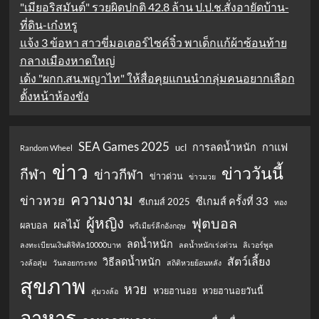
"เมียอริสมันต์" รวยผิดปกติ 42.8 ล้าน ป.ป.ช.สั่งอายัดบ้าน-
ที่ดิน-เก๋งหรู
แจ้ง 3 ข้อหา สาวขี่มอเตอร์ไซค์จิ๋ว พาเด็กแก้ผ้าซ้อนท้าย
กลางเมืองหาดใหญ่
เด้ง "ผกก.สน.พญาไท" ให้สื่อคุยแกนนำกลุ่มคนอยากเลือก
ตั้งหน้าห้องขัง
SEA Games 2025
การลดน้ำหนัก
กาแฟ
ucl
Random Wheel
ข่าว
ข่าววันนี้
กีฬา
ข่าวกีฬา
ข่าวด่วน
ข่าวมวย
ความงาม
ข่าวหวย
ซีเกมส์ ครั้งที่ 33
ซีเกมส์ 2025
ทอง
ผู้หญิง
ฟุตบอล
ผลไม้
ผลบอล
พรีเมียร์ลีกอังกฤษ
ลดน้ำหนัก
ลงทะเบียนเงินดิจิทัล10000บาท
ลดน้ำหนักเร่งด่วน
ลิเวอร์พูล
สัตว์เลี้ยง
วิธีลดน้ำหนัก
วงล้อสุ่ม
วันลอยกระทง
สถิติหวยย้อนหลัง
สุขภาพ
หวย
หวยฮานอย
หวยฮานอยวันนี้
สุ่มวงล้อ
อาหาร