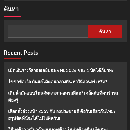
about
ค้นหา
สูตร
ไข่
ดอง
น้ำปลา
ค้นหา
ทำ
ง่าย
อร่อย
ถึงใจ!
Recent Posts
เปิดเงินรางวัลวอลเลย์บอล VNL 2026 ชนะ 1 นัดได้กี่บาท?
ไขข้อข้องใจ กินผลไม้ตอนกลางคืน ทำให้อ้วนจริงหรือ?
เติมน้ำมันแบบไหนคุ้มและถนอมรถที่สุด? เคล็ดลับที่คนรักรถ
ต้องรู้
เลือกตั้งล่วงหน้า 2569 กับ ลงประชามติ คือวันเดียวกันไหม?
สรุปชัดที่นี่จะได้ไม่ไปผิดวัน!
วิธีหุงข้าวเหนียวด้วยหม้อหุงข้าว ให้นุ่มข้ามคืน เม็ดสวย