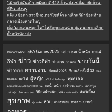
"เมียอริสมันต์" รวยผิดปกติ 42.8 ล้าน ป.ป.ช.สั่งอายัดบ้าน-
ที่ดิน-เก๋งหรู
แจ้ง 3 ข้อหา สาวขี่มอเตอร์ไซค์จิ๋ว พาเด็กแก้ผ้าซ้อนท้าย
กลางเมืองหาดใหญ่
เด้ง "ผกก.สน.พญาไท" ให้สื่อคุยแกนนำกลุ่มคนอยากเลือก
ตั้งหน้าห้องขัง
SEA Games 2025
การลดน้ำหนัก
กาแฟ
ucl
Random Wheel
ข่าว
ข่าววันนี้
กีฬา
ข่าวกีฬา
ข่าวด่วน
ข่าวมวย
ความงาม
ข่าวหวย
ซีเกมส์ ครั้งที่ 33
ซีเกมส์ 2025
ทอง
ผู้หญิง
ฟุตบอล
ผลไม้
ผลบอล
พรีเมียร์ลีกอังกฤษ
ลดน้ำหนัก
ลงทะเบียนเงินดิจิทัล10000บาท
ลดน้ำหนักเร่งด่วน
ลิเวอร์พูล
สัตว์เลี้ยง
วิธีลดน้ำหนัก
วงล้อสุ่ม
วันลอยกระทง
สถิติหวยย้อนหลัง
สุขภาพ
หวย
หวยฮานอย
หวยฮานอยวันนี้
สุ่มวงล้อ
อาหาร