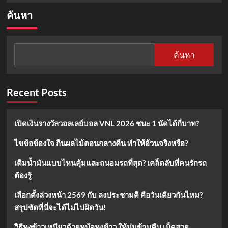
about
ค้นหา
รู้จัก
หมอ
พร
ทิพย์
ค้นหา
คือ
ใคร
?
Recent Posts
เปิดเงินรางวัลวอลเลย์บอล VNL 2026 ชนะ 1 นัดได้กี่บาท?
ไขข้อข้องใจ กินผลไม้ตอนกลางคืน ทำให้อ้วนจริงหรือ?
เติมน้ำมันแบบไหนคุ้มและถนอมรถที่สุด? เคล็ดลับที่คนรักรถ
ต้องรู้
เลือกตั้งล่วงหน้า 2569 กับ ลงประชามติ คือวันเดียวกันไหม?
สรุปชัดที่นี่จะได้ไม่ไปผิดวัน!
วิธีหุงข้าวเหนียวด้วยหม้อหุงข้าว ให้นุ่มข้ามคืน เม็ดสวย