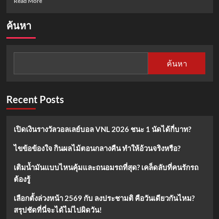
Read More
more
about
ค้นหา
เปิด
ประวัติ
หลวง
ปู่
ค้นหา
อำคา
ถา
วโร
พระ
Recent Posts
เกจิ
ผู้ทรง
เมตตา
เปิดเงินรางวัลวอลเลย์บอล VNL 2026 ชนะ 1 นัดได้กี่บาท?
แห่ง
วิเชียรบุรี
ไขข้อข้องใจ กินผลไม้ตอนกลางคืน ทำให้อ้วนจริงหรือ?
เติมน้ำมันแบบไหนคุ้มและถนอมรถที่สุด? เคล็ดลับที่คนรักรถ
ต้องรู้
เลือกตั้งล่วงหน้า 2569 กับ ลงประชามติ คือวันเดียวกันไหม?
สรุปชัดที่นี่จะได้ไม่ไปผิดวัน!