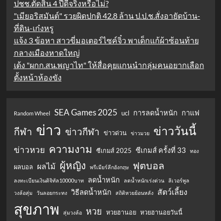
ปชช.ตัดสิน 4 ปีดีจริงหรือไม่?
"เมียอริสมันต์" รวยผิดปกติ 42.8 ล้าน ป.ป.ช.สั่งอายัดบ้าน-
ที่ดิน-เก๋งหรู
แจ้ง 3 ข้อหา สาวขี่มอเตอร์ไซค์จิ๋ว พาเด็กแก้ผ้าซ้อนท้าย
กลางเมืองหาดใหญ่
เด้ง "ผกก.สน.พญาไท" ให้สื่อคุยแกนนำกลุ่มคนอยากเลือก
ตั้งหน้าห้องขัง
SEA Games 2025
การลดน้ำหนัก
กาแฟ
ucl
Random Wheel
ข่าว
ข่าววันนี้
กีฬา
ข่าวกีฬา
ข่าวด่วน
ข่าวมวย
ความงาม
ข่าวหวย
ซีเกมส์ ครั้งที่ 33
ซีเกมส์ 2025
ทอง
ผู้หญิง
ฟุตบอล
ผลไม้
ผลบอล
พรีเมียร์ลีกอังกฤษ
ลดน้ำหนัก
ลงทะเบียนเงินดิจิทัล10000บาท
ลดน้ำหนักเร่งด่วน
ลิเวอร์พูล
สัตว์เลี้ยง
วิธีลดน้ำหนัก
วงล้อสุ่ม
วันลอยกระทง
สถิติหวยย้อนหลัง
สุขภาพ
หวย
หวยฮานอย
หวยฮานอยวันนี้
สุ่มวงล้อ