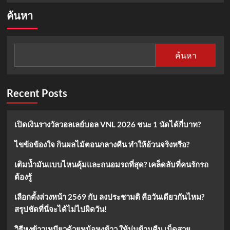
about
ค้นหา
ผัก
ร็
อก
เก็ต
ค้นหา
คือ
อะไร?
ทำไม
ผัก
Recent Posts
ใบ
เขียว
นี้
เปิดเงินรางวัลวอลเลย์บอล VNL 2026 ชนะ 1 นัดได้กี่บาท?
ถึง
เป็น
ไขข้อข้องใจ กินผลไม้ตอนกลางคืน ทำให้อ้วนจริงหรือ?
ที่
นิยม
เติมน้ำมันแบบไหนคุ้มและถนอมรถที่สุด? เคล็ดลับที่คนรักรถ
ต้องรู้
เลือกตั้งล่วงหน้า 2569 กับ ลงประชามติ คือวันเดียวกันไหม?
สรุปชัดที่นี่จะได้ไม่ไปผิดวัน!
วิธีหุงข้าวเหนียวด้วยหม้อหุงข้าว ให้นุ่มข้ามคืน เม็ดสวย