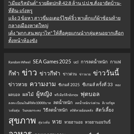
"เมียอริสมันต์" รวยผิดปกติ 42.8 ล้าน ป.ป.ช.สั่งอายัดบ้าน-
ที่ดิน-เก๋งหรู
แจ้ง 3 ข้อหา สาวขี่มอเตอร์ไซค์จิ๋ว พาเด็กแก้ผ้าซ้อนท้าย
กลางเมืองหาดใหญ่
เด้ง "ผกก.สน.พญาไท" ให้สื่อคุยแกนนำกลุ่มคนอยากเลือก
ตั้งหน้าห้องขัง
SEA Games 2025
การลดน้ำหนัก
กาแฟ
ucl
Random Wheel
ข่าว
ข่าววันนี้
กีฬา
ข่าวกีฬา
ข่าวด่วน
ข่าวมวย
ความงาม
ข่าวหวย
ซีเกมส์ ครั้งที่ 33
ซีเกมส์ 2025
ทอง
ผู้หญิง
ฟุตบอล
ผลไม้
ผลบอล
พรีเมียร์ลีกอังกฤษ
ลดน้ำหนัก
ลงทะเบียนเงินดิจิทัล10000บาท
ลดน้ำหนักเร่งด่วน
ลิเวอร์พูล
สัตว์เลี้ยง
วิธีลดน้ำหนัก
วงล้อสุ่ม
วันลอยกระทง
สถิติหวยย้อนหลัง
สุขภาพ
หวย
หวยฮานอย
หวยฮานอยวันนี้
สุ่มวงล้อ
อาหาร