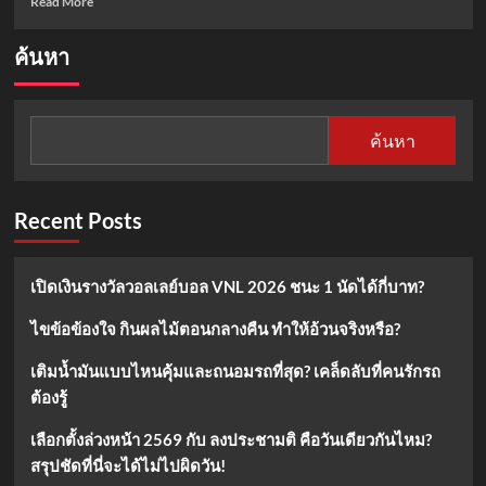
Read More
more
about
ค้นหา
โปร
แก
รม
ยู
ค้นหา
ฟ่า
แชมเปี้ยน
ส์
ลีก
Recent Posts
2024/25
รอบ
8
เปิดเงินรางวัลวอลเลย์บอล VNL 2026 ชนะ 1 นัดได้กี่บาท?
ทีม
สุดท้าย
ไขข้อข้องใจ กินผลไม้ตอนกลางคืน ทำให้อ้วนจริงหรือ?
–
นัด
เติมน้ำมันแบบไหนคุ้มและถนอมรถที่สุด? เคล็ดลับที่คนรักรถ
สำคัญ
ที่
ต้องรู้
แฟน
บอล
เลือกตั้งล่วงหน้า 2569 กับ ลงประชามติ คือวันเดียวกันไหม?
ห้าม
สรุปชัดที่นี่จะได้ไม่ไปผิดวัน!
พลาด