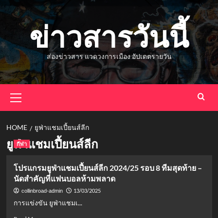
Skip
to
ข่าวสารวันนี้
content
ส่องข่าวสาร แวดวงการเมือง อัปเดตรายวัน
Primary
Menu
HOME
ยูฟ่าแชมเปี้ยนส์ลีก
ยูฟ่าแชมเปี้ยนส์ลีก
กีฬา
โปรแกรมยูฟ่าแชมเปี้ยนส์ลีก 2024/25 รอบ 8 ทีมสุดท้าย –
นัดสำคัญที่แฟนบอลห้ามพลาด
13/03/2025
collinbroad-admin
การแข่งขัน ยูฟ่าแชมเ...
Read