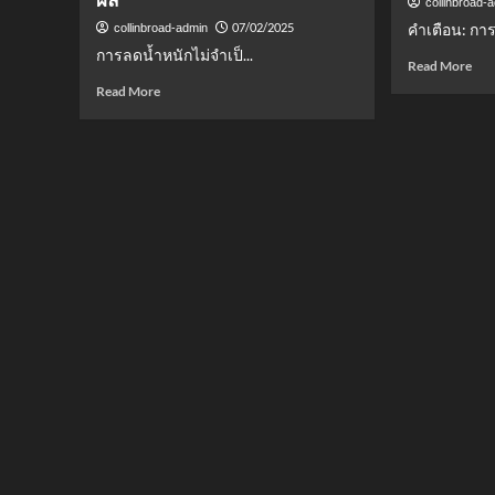
collinbroad-
07/02/2025
คำเตือน: การ
collinbroad-admin
การลดน้ำหนักไม่จำเป็...
Rea
Read More
mor
Read
Read More
abo
more
วิธี
about
ลด
ลด
น้ำ
น้ำ
หนั
หนัก
เร่ง
แบบ
ด่ว
สุขภาพ
ฉบั
ดี!
ปลอ
6
และ
เทคนิค
ได้
ง่าย
ผล
ๆ
ไม่
ต้อง
ทำ
IF
ก็
เห็น
ผล