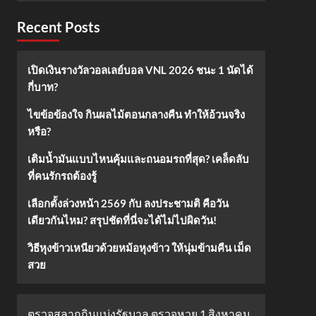
Recent Posts
เปิดเงินรางวัลวอลเลย์บอล VNL 2026 ชนะ 1 นัดได้
กี่บาท?
ไขข้อข้องใจ กินผลไม้ตอนกลางคืน ทำให้อ้วนจริง
หรือ?
เติมน้ำมันแบบไหนคุ้มและถนอมรถที่สุด? เคล็ดลับ
ที่คนรักรถต้องรู้
เลือกตั้งล่วงหน้า 2569 กับ ลงประชามติ คือวัน
เดียวกันไหม? สรุปชัดที่นี่จะได้ไม่ไปผิดวัน!
วิธีหุงข้าวเหนียวด้วยหม้อหุงข้าว ให้นุ่มข้ามคืน เม็ด
สวย
ตรวจสลากกินแบ่งรัฐบาล ตรวจหวย 1 สิงหาคม