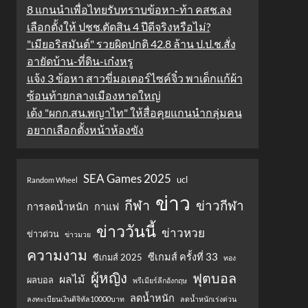
8 แกนนำเพื่อไทยรับทราบข้อหา-ท้า คสช.ลง
เลือกตั้งให้ ปชช.ตัดสิน 4 ปีดีจริงหรือไม่?
"เมียอริสมันต์" รวยผิดปกติ 42.8 ล้าน ป.ป.ช.สั่ง
อายัดบ้าน-ที่ดิน-เก๋งหรู
แจ้ง 3 ข้อหา สาวขี่มอเตอร์ไซค์จิ๋ว พาเด็กแก้ผ้า
ซ้อนท้ายกลางเมืองหาดใหญ่
เด้ง "ผกก.สน.พญาไท" ให้สื่อคุยแกนนำกลุ่มคน
อยากเลือกตั้งหน้าห้องขัง
SEA Games 2025
ucl
Random Wheel
ข่าว
กีฬา
ข่าวกีฬา
การลดน้ำหนัก
กาแฟ
ข่าววันนี้
ข่าวหวย
ข่าวด่วน
ข่าวมวย
ความงาม
ซีเกมส์ ครั้งที่ 33
ซีเกมส์ 2025
ทอง
ผู้หญิง
ฟุตบอล
ผลไม้
ผลบอล
พรีเมียร์ลีกอังกฤษ
ลดน้ำหนัก
ลงทะเบียนเงินดิจิทัล10000บาท
ลดน้ำหนักเร่งด่วน