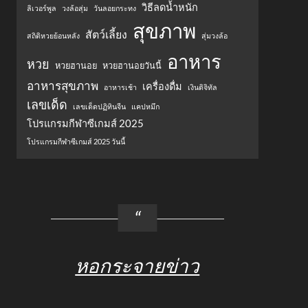
วิธีลดน้ำหนัก
ลิเวอร์พูล
วงล้อสุ่ม
วันลอยกระทง
สุขภาพ
สัตว์เลี้ยง
สถิติหวยย้อนหลัง
สุ่มวงล้อ
อาหาร
หวย
หวยฮานอย
หวยฮานอยวันนี้
อาหารสุขภาพ
เครื่องดื่ม
อาหารเช้า
เงินดิจิทัล
เลขเด็ด
เลขเด็ดปฏิทินจีน
แคปหมึก
โปรแกรมกีฬาซีเกมส์ 2025
โปรแกรมกีฬาซีเกมส์ 2025 วันนี้
หอกระจายข่าว