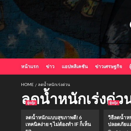
Skip
to
content
หน้าแรก
ข่าว
แอปพลิเคชัน
ข่าวเศรษฐกิจ
ผ
HOME
ลดน้ำหนักเร่งด่วน
ลดน้ำหนักเร่งด่ว
ผู้หญิง
ผู้หญิง
ลดน้ำหนักแบบสุขภาพดี! 6
วิธีลดน้ำห
เทคนิคง่าย ๆ ไม่ต้องทำ IF ก็เห็น
ปลอดภัยแ
ผล