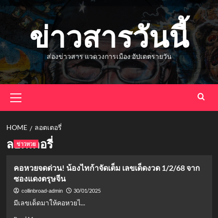
Skip
to
ข่าวสารวันนี้
content
ส่องข่าวสาร แวดวงการเมือง อัปเดตรายวัน
Primary
Menu
HOME
ลอตเตอรี่
ลอตเตอรี่
ข่าวหวย
คอหวยจดด่วน! น้องไทก้าจัดเต็ม เลขเด็ดงวด 1/2/68 จาก
ซองแดงตรุษจีน
30/01/2025
collinbroad-admin
มีเลขเด็ดมาให้คอหวยไ...
Read