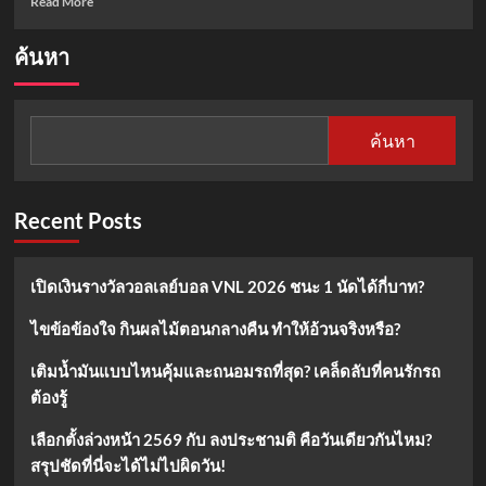
Read More
more
about
ค้นหา
คอ
หวย
จด
ด่วน!
ค้นหา
น้อง
ไท
ก้า
จัด
Recent Posts
เต็ม
เลข
เด็ด
เปิดเงินรางวัลวอลเลย์บอล VNL 2026 ชนะ 1 นัดได้กี่บาท?
งวด
1/2/68
ไขข้อข้องใจ กินผลไม้ตอนกลางคืน ทำให้อ้วนจริงหรือ?
จาก
ซอง
เติมน้ำมันแบบไหนคุ้มและถนอมรถที่สุด? เคล็ดลับที่คนรักรถ
แดง
ตรุษ
ต้องรู้
จีน
เลือกตั้งล่วงหน้า 2569 กับ ลงประชามติ คือวันเดียวกันไหม?
สรุปชัดที่นี่จะได้ไม่ไปผิดวัน!