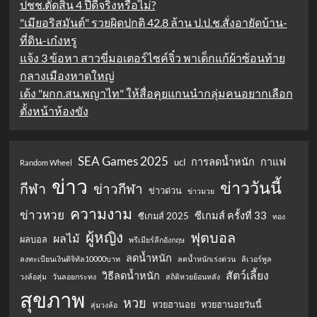
ปชช.ตัดสิน 4 ปีดีจริงหรือไม่?
"เมียอริสมันต์" รวยผิดปกติ 42.8 ล้าน ป.ป.ช.สั่งอายัดบ้าน-
ที่ดิน-เก๋งหรู
แจ้ง 3 ข้อหา สาวขี่มอเตอร์ไซค์จิ๋ว พาเด็กแก้ผ้าซ้อนท้าย
กลางเมืองหาดใหญ่
เด้ง "ผกก.สน.พญาไท" ให้สื่อคุยแกนนำกลุ่มคนอยากเลือก
ตั้งหน้าห้องขัง
SEA Games 2025
การลดน้ำหนัก
กาแฟ
ucl
Random Wheel
ข่าว
ข่าววันนี้
กีฬา
ข่าวกีฬา
ข่าวด่วน
ข่าวมวย
ความงาม
ข่าวหวย
ซีเกมส์ ครั้งที่ 33
ซีเกมส์ 2025
ทอง
ผู้หญิง
ฟุตบอล
ผลไม้
ผลบอล
พรีเมียร์ลีกอังกฤษ
ลดน้ำหนัก
ลงทะเบียนเงินดิจิทัล10000บาท
ลดน้ำหนักเร่งด่วน
ลิเวอร์พูล
สัตว์เลี้ยง
วิธีลดน้ำหนัก
วงล้อสุ่ม
วันลอยกระทง
สถิติหวยย้อนหลัง
สุขภาพ
หวย
หวยฮานอย
หวยฮานอยวันนี้
สุ่มวงล้อ