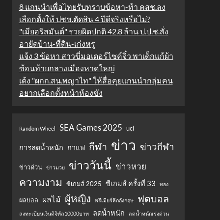
8 แกนนำเพื่อไทยรับทราบข้อหา-ท้า คสช.ลง
เลือกตั้งให้ ปชช.ตัดสิน 4 ปีดีจริงหรือไม่?
"เมียอริสมันต์" รวยผิดปกติ 42.8 ล้าน ป.ป.ช.สั่ง
อายัดบ้าน-ที่ดิน-เก๋งหรู
แจ้ง 3 ข้อหา สาวขี่มอเตอร์ไซค์จิ๋ว พาเด็กแก้ผ้า
ซ้อนท้ายกลางเมืองหาดใหญ่
เด้ง "ผกก.สน.พญาไท" ให้สื่อคุยแกนนำกลุ่มคน
อยากเลือกตั้งหน้าห้องขัง
SEA Games 2025
ucl
Random Wheel
ข่าว
กีฬา
ข่าวกีฬา
การลดน้ำหนัก
กาแฟ
ข่าววันนี้
ข่าวหวย
ข่าวด่วน
ข่าวมวย
ความงาม
ซีเกมส์ ครั้งที่ 33
ซีเกมส์ 2025
ทอง
ผู้หญิง
ฟุตบอล
ผลไม้
ผลบอล
พรีเมียร์ลีกอังกฤษ
ลดน้ำหนัก
ลงทะเบียนเงินดิจิทัล10000บาท
ลดน้ำหนักเร่งด่วน