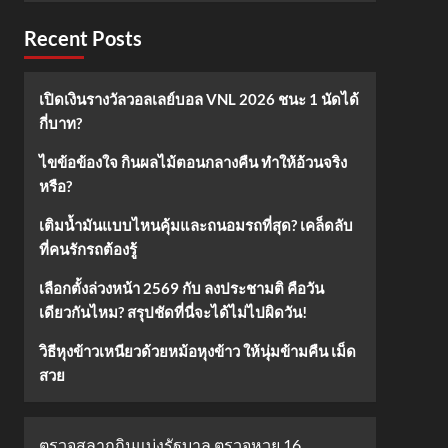
Recent Posts
เปิดเงินรางวัลวอลเลย์บอล VNL 2026 ชนะ 1 นัดได้
กี่บาท?
ไขข้อข้องใจ กินผลไม้ตอนกลางคืน ทำให้อ้วนจริง
หรือ?
เติมน้ำมันแบบไหนคุ้มและถนอมรถที่สุด? เคล็ดลับ
ที่คนรักรถต้องรู้
เลือกตั้งล่วงหน้า 2569 กับ ลงประชามติ คือวัน
เดียวกันไหม? สรุปชัดที่นี่จะได้ไม่ไปผิดวัน!
วิธีหุงข้าวเหนียวด้วยหม้อหุงข้าว ให้นุ่มข้ามคืน เม็ด
สวย
ตรวจสลากกินแบ่งรัฐบาล ตรวจหวย 16