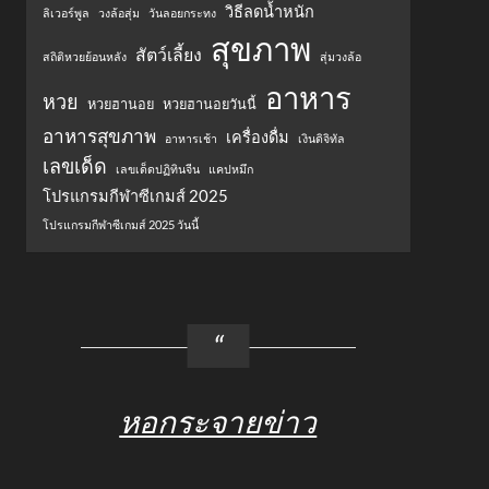
วิธีลดน้ำหนัก
ลิเวอร์พูล
วงล้อสุ่ม
วันลอยกระทง
สุขภาพ
สัตว์เลี้ยง
สถิติหวยย้อนหลัง
สุ่มวงล้อ
อาหาร
หวย
หวยฮานอย
หวยฮานอยวันนี้
อาหารสุขภาพ
เครื่องดื่ม
อาหารเช้า
เงินดิจิทัล
เลขเด็ด
เลขเด็ดปฏิทินจีน
แคปหมึก
โปรแกรมกีฬาซีเกมส์ 2025
โปรแกรมกีฬาซีเกมส์ 2025 วันนี้
หอกระจายข่าว