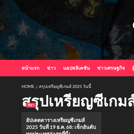
Skip
to
content
หน้าแรก
ข่าว
แอปพลิเคชัน
ข่าวเศรษฐกิจ
ผ
HOME
สรุปเหรียญซีเกมส์ 2025 วันนี้
สรุปเหรียญซีเกมส์
กีฬา
อัปเดตตารางเหรียญซีเกมส์
2025 วันที่ 19 ธ.ค. 68: เช็กอันดับ
ทุกประเทศล่าสุดที่นี่!