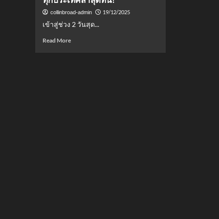
19/12/2025
collinbroad-admin
เข้าสู่ช่วง 2 วันสุด...
Read
Read More
more
about
อัปเดต
ตาราง
เหรียญ
ซีเกมส์
2025
วัน
ที่
19
ธ.ค.
68:
เช็
กอัน
ดับ
ทุก
ประเทศ
ล่าสุด
ที่