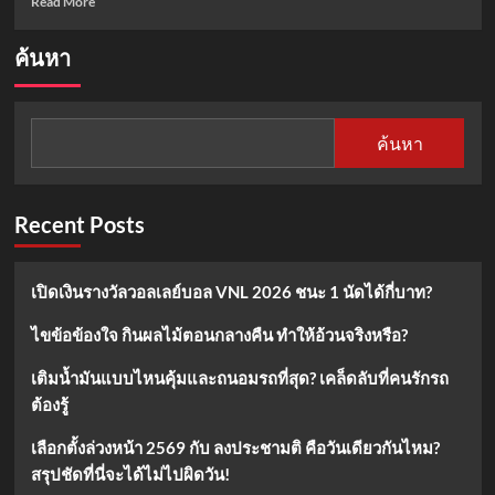
Read More
more
about
ค้นหา
ภาชนะ
ที่
เข้า
หม้อ
ค้นหา
ทอด:
เลือก
ใช้
อย่างไร
Recent Posts
ให้
ปลอดภัย
และ
เปิดเงินรางวัลวอลเลย์บอล VNL 2026 ชนะ 1 นัดได้กี่บาท?
เหมาะ
สม
ไขข้อข้องใจ กินผลไม้ตอนกลางคืน ทำให้อ้วนจริงหรือ?
เติมน้ำมันแบบไหนคุ้มและถนอมรถที่สุด? เคล็ดลับที่คนรักรถ
ต้องรู้
เลือกตั้งล่วงหน้า 2569 กับ ลงประชามติ คือวันเดียวกันไหม?
สรุปชัดที่นี่จะได้ไม่ไปผิดวัน!