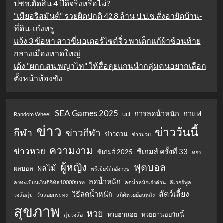
ปชช.ตัดสิน 4 ปีดีจริงหรือไม่?
"เมียอริสมันต์" รวยผิดปกติ 42.8 ล้าน ป.ป.ช.สั่งอายัดบ้าน-
ที่ดิน-เก๋งหรู
แจ้ง 3 ข้อหา สาวขี่มอเตอร์ไซค์จิ๋ว พาเด็กแก้ผ้าซ้อนท้าย
กลางเมืองหาดใหญ่
เด้ง "ผกก.สน.พญาไท" ให้สื่อคุยแกนนำกลุ่มคนอยากเลือก
ตั้งหน้าห้องขัง
SEA Games 2025
การลดน้ำหนัก
กาแฟ
ucl
Random Wheel
ข่าว
ข่าววันนี้
กีฬา
ข่าวกีฬา
ข่าวด่วน
ข่าวมวย
ความงาม
ข่าวหวย
ซีเกมส์ ครั้งที่ 33
ซีเกมส์ 2025
ทอง
ผู้หญิง
ฟุตบอล
ผลไม้
ผลบอล
พรีเมียร์ลีกอังกฤษ
ลดน้ำหนัก
ลงทะเบียนเงินดิจิทัล10000บาท
ลดน้ำหนักเร่งด่วน
ลิเวอร์พูล
สัตว์เลี้ยง
วิธีลดน้ำหนัก
วงล้อสุ่ม
วันลอยกระทง
สถิติหวยย้อนหลัง
สุขภาพ
หวย
หวยฮานอย
หวยฮานอยวันนี้
สุ่มวงล้อ