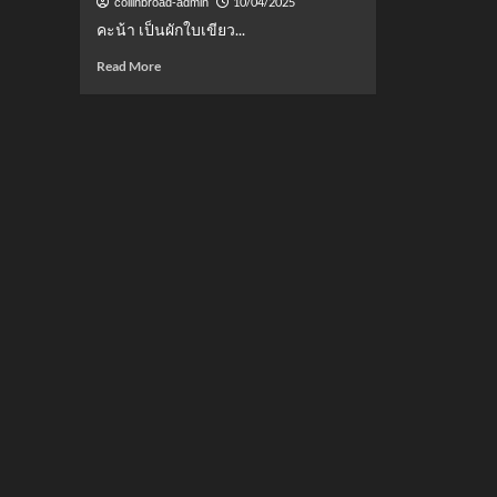
10/04/2025
collinbroad-admin
คะน้า เป็นผักใบเขียว...
Read
Read More
more
about
รวม
เมนู
คะน้า:
ผัก
ใบ
เขียว
มาก
ประโยชน์
หลาก
เมนู
อร่อย