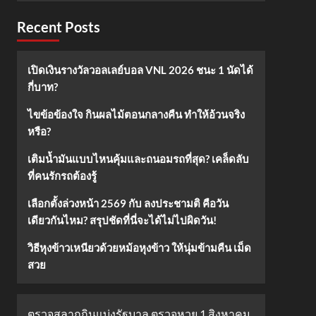
Recent Posts
เปิดเงินรางวัลวอลเลย์บอล VNL 2026 ชนะ 1 นัดได้
กี่บาท?
ไขข้อข้องใจ กินผลไม้ตอนกลางคืน ทำให้อ้วนจริง
หรือ?
เติมน้ำมันแบบไหนคุ้มและถนอมรถที่สุด? เคล็ดลับ
ที่คนรักรถต้องรู้
เลือกตั้งล่วงหน้า 2569 กับ ลงประชามติ คือวัน
เดียวกันไหม? สรุปชัดที่นี่จะได้ไม่ไปผิดวัน!
วิธีหุงข้าวเหนียวด้วยหม้อหุงข้าว ให้นุ่มข้ามคืน เม็ด
สวย
ตรวจสลากกินแบ่งรัฐบาล ตรวจหวย 1 สิงหาคม