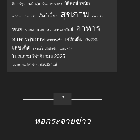
วิธีลดน้ำหนัก
ลิเวอร์พูล
วงล้อสุ่ม
วันลอยกระทง
สุขภาพ
สัตว์เลี้ยง
สถิติหวยย้อนหลัง
สุ่มวงล้อ
อาหาร
หวย
หวยฮานอย
หวยฮานอยวันนี้
อาหารสุขภาพ
เครื่องดื่ม
อาหารเช้า
เงินดิจิทัล
เลขเด็ด
เลขเด็ดปฏิทินจีน
แคปหมึก
โปรแกรมกีฬาซีเกมส์ 2025
โปรแกรมกีฬาซีเกมส์ 2025 วันนี้
หอกระจายข่าว