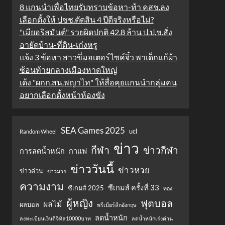
8 แกนนำเพื่อไทยรับทราบข้อหา-ท้า คสช.ลง
เลือกตั้งให้ ปชช.ตัดสิน 4 ปีดีจริงหรือไม่?
"เมียอริสมันต์" รวยผิดปกติ 42.8 ล้าน ป.ป.ช.สั่ง
อายัดบ้าน-ที่ดิน-เก๋งหรู
แจ้ง 3 ข้อหา สาวขี่มอเตอร์ไซค์จิ๋ว พาเด็กแก้ผ้า
ซ้อนท้ายกลางเมืองหาดใหญ่
เด้ง "ผกก.สน.พญาไท" ให้สื่อคุยแกนนำกลุ่มคน
อยากเลือกตั้งหน้าห้องขัง
SEA Games 2025
ucl
Random Wheel
ข่าว
กีฬา
ข่าวกีฬา
การลดน้ำหนัก
กาแฟ
ข่าววันนี้
ข่าวหวย
ข่าวด่วน
ข่าวมวย
ความงาม
ซีเกมส์ ครั้งที่ 33
ซีเกมส์ 2025
ทอง
ผู้หญิง
ฟุตบอล
ผลไม้
ผลบอล
พรีเมียร์ลีกอังกฤษ
ลดน้ำหนัก
ลงทะเบียนเงินดิจิทัล10000บาท
ลดน้ำหนักเร่งด่วน