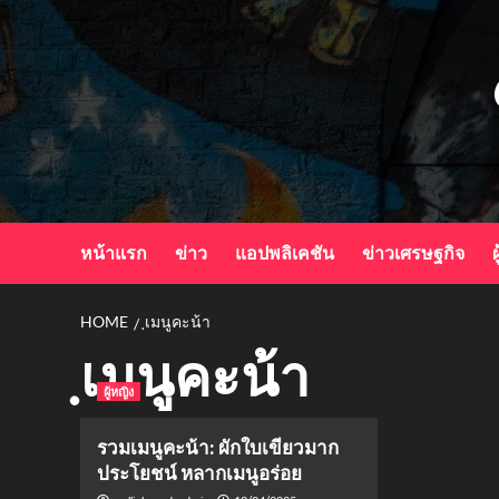
Skip
to
content
หน้าแรก
ข่าว
แอปพลิเคชัน
ข่าวเศรษฐกิจ
ผ
HOME
ฺเมนูคะน้า
ฺเมนูคะน้า
ผู้หญิง
รวมเมนูคะน้า: ผักใบเขียวมาก
ประโยชน์ หลากเมนูอร่อย