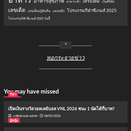
อาหารสุขภาพ
เครื่องดื่ม
อาหารเช้า
เงินดิจิทัล
เลขเด็ด
โปรแกรมกีฬาซีเกมส์ 2025
เลขเด็ดปฏิทินจีน
แคปหมึก
โปรแกรมกีฬาซีเกมส์ 2025 วันนี้
หอกระจายข่าว
You may have missed
กีฬา
เปิดเงินรางวัลวอลเลย์บอล VNL 2026 ชนะ 1 นัดได้กี่บาท?
08/05/2026
collinbroad-admin
ผู้หญิง