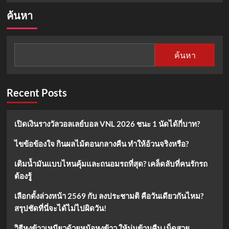
about
ค้นหา
อัปเดต!
การ
ปรับ
เงิน
ค้นหา
เดือน
ข้าราชการ
ปี
2567
Recent Posts
เปิดเงินรางวัลวอลเลย์บอล VNL 2026 ชนะ 1 นัดได้กี่บาท?
ไขข้อข้องใจ กินผลไม้ตอนกลางคืน ทำให้อ้วนจริงหรือ?
เติมน้ำมันแบบไหนคุ้มและถนอมรถที่สุด? เคล็ดลับที่คนรักรถ
ต้องรู้
เลือกตั้งล่วงหน้า 2569 กับ ลงประชามติ คือวันเดียวกันไหม?
สรุปชัดที่นี่จะได้ไม่ไปผิดวัน!
วิธีหุงข้าวเหนียวด้วยหม้อหุงข้าว ให้นุ่มข้ามคืน เม็ดสวย