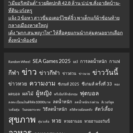
"เมียอริสมันต์" รวยผิดปกติ 42.8 ล้าน ป.ป.ช.สั่งอายัดบ้าน-
ที่ดิน-เก๋งหรู
แจ้ง 3 ข้อหา สาวขี่มอเตอร์ไซค์จิ๋ว พาเด็กแก้ผ้าซ้อนท้าย
กลางเมืองหาดใหญ่
เด้ง "ผกก.สน.พญาไท" ให้สื่อคุยแกนนำกลุ่มคนอยากเลือก
ตั้งหน้าห้องขัง
SEA Games 2025
การลดน้ำหนัก
กาแฟ
ucl
Random Wheel
ข่าว
ข่าววันนี้
กีฬา
ข่าวกีฬา
ข่าวด่วน
ข่าวมวย
ความงาม
ข่าวหวย
ซีเกมส์ ครั้งที่ 33
ซีเกมส์ 2025
ทอง
ผู้หญิง
ฟุตบอล
ผลไม้
ผลบอล
พรีเมียร์ลีกอังกฤษ
ลดน้ำหนัก
ลงทะเบียนเงินดิจิทัล10000บาท
ลดน้ำหนักเร่งด่วน
ลิเวอร์พูล
สัตว์เลี้ยง
วิธีลดน้ำหนัก
วงล้อสุ่ม
วันลอยกระทง
สถิติหวยย้อนหลัง
สุขภาพ
หวย
หวยฮานอย
หวยฮานอยวันนี้
สุ่มวงล้อ
อาหาร