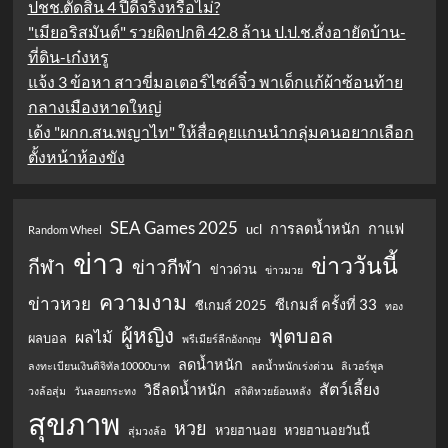
ปชช.ตัดสิน 4 ปีดีจริงหรือไม่?
"เมียอริสมันต์" รวยผิดปกติ 42.8 ล้าน ป.ป.ช.สั่งอายัดบ้าน-
ที่ดิน-เก๋งหรู
แจ้ง 3 ข้อหา สาวขี่มอเตอร์ไซค์จิ๋ว พาเด็กแก้ผ้าซ้อนท้าย
กลางเมืองหาดใหญ่
เด้ง "ผกก.สน.พญาไท" ให้สื่อคุยแกนนำกลุ่มคนอยากเลือก
ตั้งหน้าห้องขัง
SEA Games 2025
การลดน้ำหนัก
กาแฟ
ucl
Random Wheel
ข่าว
ข่าววันนี้
กีฬา
ข่าวกีฬา
ข่าวด่วน
ข่าวมวย
ความงาม
ข่าวหวย
ซีเกมส์ ครั้งที่ 33
ซีเกมส์ 2025
ทอง
ผู้หญิง
ฟุตบอล
ผลไม้
ผลบอล
พรีเมียร์ลีกอังกฤษ
ลดน้ำหนัก
ลงทะเบียนเงินดิจิทัล10000บาท
ลดน้ำหนักเร่งด่วน
ลิเวอร์พูล
สัตว์เลี้ยง
วิธีลดน้ำหนัก
วงล้อสุ่ม
วันลอยกระทง
สถิติหวยย้อนหลัง
สุขภาพ
หวย
หวยฮานอย
หวยฮานอยวันนี้
สุ่มวงล้อ