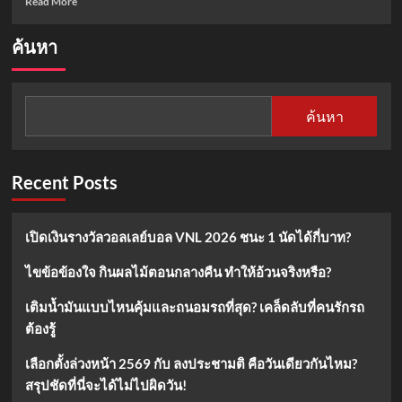
Read More
more
about
ค้นหา
7
เรื่อง
น่า
รู้
ค้นหา
เกี่ยว
กับ
เทศกาล
ชี
Recent Posts
ซี
เจี๋ย
วัน
เปิดเงินรางวัลวอลเลย์บอล VNL 2026 ชนะ 1 นัดได้กี่บาท?
วาเลนไทน์
จีน
ไขข้อข้องใจ กินผลไม้ตอนกลางคืน ทำให้อ้วนจริงหรือ?
ที่
เต็ม
เติมน้ำมันแบบไหนคุ้มและถนอมรถที่สุด? เคล็ดลับที่คนรักรถ
ไป
ด้วย
ต้องรู้
ตำนาน
เลือกตั้งล่วงหน้า 2569 กับ ลงประชามติ คือวันเดียวกันไหม?
สรุปชัดที่นี่จะได้ไม่ไปผิดวัน!