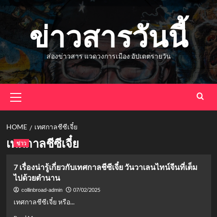
Skip
to
ข่าวสารวันนี้
content
ส่องข่าวสาร แวดวงการเมือง อัปเดตรายวัน
Primary
Menu
HOME
เทศกาลชีซีเจี๋ย
เทศกาลชีซีเจี๋ย
ข่าว
7 เรื่องน่ารู้เกี่ยวกับเทศกาลชีซีเจี๋ย วันวาเลนไทน์จีนที่เต็ม
ไปด้วยตำนาน
07/02/2025
collinbroad-admin
เทศกาลชีซีเจี๋ย หรือ...
Read