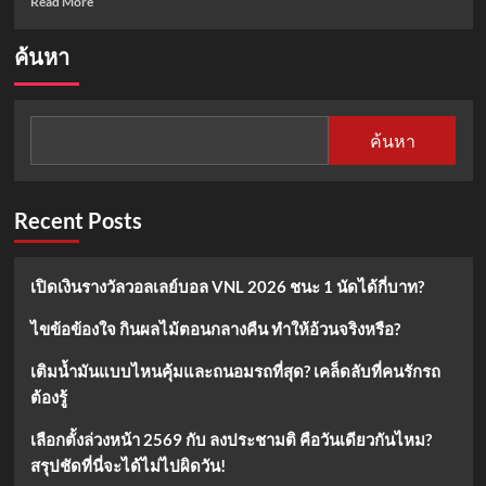
Read More
more
about
ค้นหา
แม่น้ำ
หนึ่ง
คลอด
ลูก
ค้นหา
10/2/68
คอ
หวย
ห้าม
Recent Posts
พลาด!
รวม
เลข
เปิดเงินรางวัลวอลเลย์บอล VNL 2026 ชนะ 1 นัดได้กี่บาท?
เด็ด
งวด
ไขข้อข้องใจ กินผลไม้ตอนกลางคืน ทำให้อ้วนจริงหรือ?
16
ก.พ.
เติมน้ำมันแบบไหนคุ้มและถนอมรถที่สุด? เคล็ดลับที่คนรักรถ
2568
ต้องรู้
เลือกตั้งล่วงหน้า 2569 กับ ลงประชามติ คือวันเดียวกันไหม?
สรุปชัดที่นี่จะได้ไม่ไปผิดวัน!