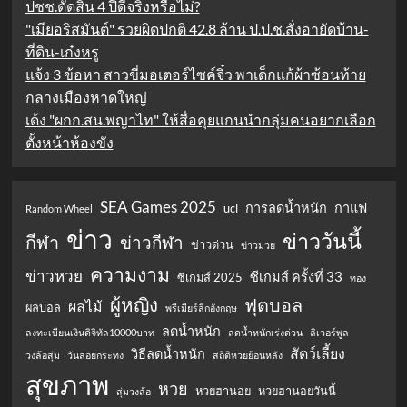
ปชช.ตัดสิน 4 ปีดีจริงหรือไม่?
"เมียอริสมันต์" รวยผิดปกติ 42.8 ล้าน ป.ป.ช.สั่งอายัดบ้าน-
ที่ดิน-เก๋งหรู
แจ้ง 3 ข้อหา สาวขี่มอเตอร์ไซค์จิ๋ว พาเด็กแก้ผ้าซ้อนท้าย
กลางเมืองหาดใหญ่
เด้ง "ผกก.สน.พญาไท" ให้สื่อคุยแกนนำกลุ่มคนอยากเลือก
ตั้งหน้าห้องขัง
SEA Games 2025
การลดน้ำหนัก
กาแฟ
ucl
Random Wheel
ข่าว
ข่าววันนี้
กีฬา
ข่าวกีฬา
ข่าวด่วน
ข่าวมวย
ความงาม
ข่าวหวย
ซีเกมส์ ครั้งที่ 33
ซีเกมส์ 2025
ทอง
ผู้หญิง
ฟุตบอล
ผลไม้
ผลบอล
พรีเมียร์ลีกอังกฤษ
ลดน้ำหนัก
ลงทะเบียนเงินดิจิทัล10000บาท
ลดน้ำหนักเร่งด่วน
ลิเวอร์พูล
สัตว์เลี้ยง
วิธีลดน้ำหนัก
วงล้อสุ่ม
วันลอยกระทง
สถิติหวยย้อนหลัง
สุขภาพ
หวย
หวยฮานอย
หวยฮานอยวันนี้
สุ่มวงล้อ