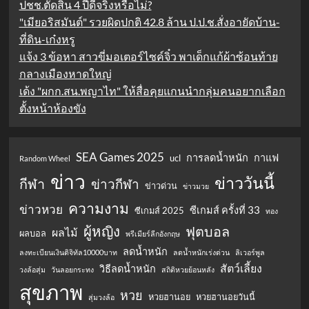
ปชช.ตัดสิน 4 ปีดีจริงหรือไม่?
"เมียอริสมันต์" รวยผิดปกติ 42.8 ล้าน ป.ป.ช.สั่งอายัดบ้าน-
ที่ดิน-เก๋งหรู
แจ้ง 3 ข้อหา สาวขี่มอเตอร์ไซค์จิ๋ว พาเด็กแก้ผ้าซ้อนท้าย
กลางเมืองหาดใหญ่
เด้ง "ผกก.สน.พญาไท" ให้สื่อคุยแกนนำกลุ่มคนอยากเลือก
ตั้งหน้าห้องขัง
SEA Games 2025
การลดน้ำหนัก
กาแฟ
ucl
Random Wheel
ข่าว
ข่าววันนี้
กีฬา
ข่าวกีฬา
ข่าวด่วน
ข่าวมวย
ความงาม
ข่าวหวย
ซีเกมส์ ครั้งที่ 33
ซีเกมส์ 2025
ทอง
ผู้หญิง
ฟุตบอล
ผลไม้
ผลบอล
พรีเมียร์ลีกอังกฤษ
ลดน้ำหนัก
ลงทะเบียนเงินดิจิทัล10000บาท
ลดน้ำหนักเร่งด่วน
ลิเวอร์พูล
สัตว์เลี้ยง
วิธีลดน้ำหนัก
วงล้อสุ่ม
วันลอยกระทง
สถิติหวยย้อนหลัง
สุขภาพ
หวย
หวยฮานอย
หวยฮานอยวันนี้
สุ่มวงล้อ