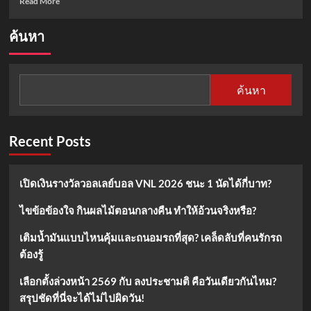
Read More
more
about
ค้นหา
วัน
ขอ
เงิน
พระจันทร์
ค้นหา
2567
วิธี
ขอ
พร
Recent Posts
เสริม
ดวง
การ
เปิดเงินรางวัลวอลเลย์บอล VNL 2026 ชนะ 1 นัดได้กี่บาท?
เงิน
ให้
ไขข้อข้องใจ กินผลไม้ตอนกลางคืน ทำให้อ้วนจริงหรือ?
มั่นคง
เติมน้ำมันแบบไหนคุ้มและถนอมรถที่สุด? เคล็ดลับที่คนรักรถ
ต้องรู้
เลือกตั้งล่วงหน้า 2569 กับ ลงประชามติ คือวันเดียวกันไหม?
สรุปชัดที่นี่จะได้ไม่ไปผิดวัน!