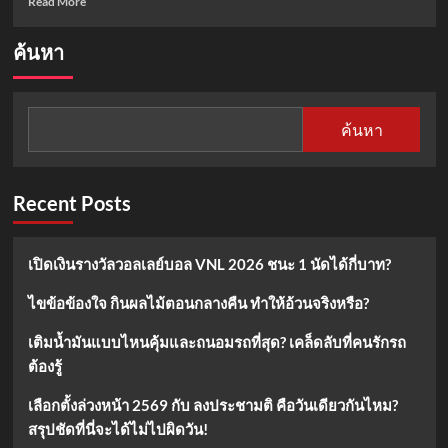
Read More
more
about
ค้นหา
สี
เสื้อ
วัน
หวย
ค้นหา
ออก
1
พ.ย.
67
Recent Posts
เสริม
โชค
ดี
เปิดเงินรางวัลวอลเลย์บอล VNL 2026 ชนะ 1 นัดได้กี่บาท?
ใน
วัน
ไขข้อข้องใจ กินผลไม้ตอนกลางคืน ทำให้อ้วนจริงหรือ?
ศุกร์
มา
เติมน้ำมันแบบไหนคุ้มและถนอมรถที่สุด? เคล็ดลับที่คนรักรถ
ลุ้น
รวย
ต้องรู้
กัน
เลือกตั้งล่วงหน้า 2569 กับ ลงประชามติ คือวันเดียวกันไหม?
สรุปชัดที่นี่จะได้ไม่ไปผิดวัน!