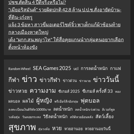
ปชช.ตัดสิน 4 ปีดีจริงหรือไม่?
"เมียอริสมันต์" รวยผิดปกติ 42.8 ล้าน ป.ป.ช.สั่งอายัดบ้าน-
ที่ดิน-เก๋งหรู
แจ้ง 3 ข้อหา สาวขี่มอเตอร์ไซค์จิ๋ว พาเด็กแก้ผ้าซ้อนท้าย
กลางเมืองหาดใหญ่
เด้ง "ผกก.สน.พญาไท" ให้สื่อคุยแกนนำกลุ่มคนอยากเลือก
ตั้งหน้าห้องขัง
SEA Games 2025
การลดน้ำหนัก
กาแฟ
ucl
Random Wheel
ข่าว
ข่าววันนี้
กีฬา
ข่าวกีฬา
ข่าวด่วน
ข่าวมวย
ความงาม
ข่าวหวย
ซีเกมส์ ครั้งที่ 33
ซีเกมส์ 2025
ทอง
ผู้หญิง
ฟุตบอล
ผลไม้
ผลบอล
พรีเมียร์ลีกอังกฤษ
ลดน้ำหนัก
ลงทะเบียนเงินดิจิทัล10000บาท
ลดน้ำหนักเร่งด่วน
ลิเวอร์พูล
สัตว์เลี้ยง
วิธีลดน้ำหนัก
วงล้อสุ่ม
วันลอยกระทง
สถิติหวยย้อนหลัง
สุขภาพ
หวย
หวยฮานอย
หวยฮานอยวันนี้
สุ่มวงล้อ