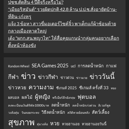
ปชช.ตัดสิน 4 ปีดีจริงหรือไม่?
"เมียอริสมันต์" รวยผิดปกติ 42.8 ล้าน ป.ป.ช.สั่งอายัดบ้าน-
ที่ดิน-เก๋งหรู
แจ้ง 3 ข้อหา สาวขี่มอเตอร์ไซค์จิ๋ว พาเด็กแก้ผ้าซ้อนท้าย
กลางเมืองหาดใหญ่
เด้ง "ผกก.สน.พญาไท" ให้สื่อคุยแกนนำกลุ่มคนอยากเลือก
ตั้งหน้าห้องขัง
SEA Games 2025
การลดน้ำหนัก
กาแฟ
ucl
Random Wheel
ข่าว
ข่าววันนี้
กีฬา
ข่าวกีฬา
ข่าวด่วน
ข่าวมวย
ความงาม
ข่าวหวย
ซีเกมส์ ครั้งที่ 33
ซีเกมส์ 2025
ทอง
ผู้หญิง
ฟุตบอล
ผลไม้
ผลบอล
พรีเมียร์ลีกอังกฤษ
ลดน้ำหนัก
ลงทะเบียนเงินดิจิทัล10000บาท
ลดน้ำหนักเร่งด่วน
ลิเวอร์พูล
สัตว์เลี้ยง
วิธีลดน้ำหนัก
วงล้อสุ่ม
วันลอยกระทง
สถิติหวยย้อนหลัง
สุขภาพ
หวย
หวยฮานอย
หวยฮานอยวันนี้
สุ่มวงล้อ