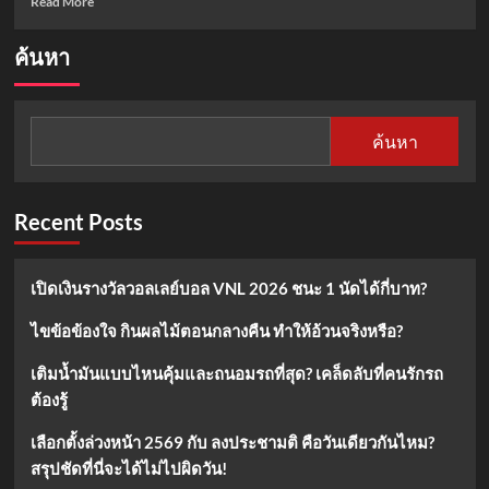
Read More
more
about
ค้นหา
วาเลนไทน์
นี้
ต้อง
มี
ค้นหา
แคปชั่น!
แจก
คำคม
หวาน
Recent Posts
ซึ้ง
ฮา
กวน
เปิดเงินรางวัลวอลเลย์บอล VNL 2026 ชนะ 1 นัดได้กี่บาท?
ครบ
ทุก
ไขข้อข้องใจ กินผลไม้ตอนกลางคืน ทำให้อ้วนจริงหรือ?
อารมณ์
เติมน้ำมันแบบไหนคุ้มและถนอมรถที่สุด? เคล็ดลับที่คนรักรถ
ต้องรู้
เลือกตั้งล่วงหน้า 2569 กับ ลงประชามติ คือวันเดียวกันไหม?
สรุปชัดที่นี่จะได้ไม่ไปผิดวัน!