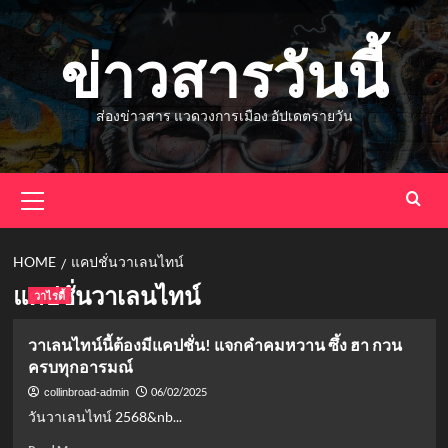
Skip
to
ข่าวสารวันนี้
content
ส่องข่าวสาร แวดวงการเมือง อัปเดตรายวัน
Primary
Menu
HOME
แคปชั่นวาเลนไทน์
แคปชั่นวาเลนไทน์
วาไรตี้
วาเลนไทน์นี้ต้องมีแคปชั่น! แจกคำคมหวาน ซึ้ง ฮา กวน
ครบทุกอารมณ์
06/02/2025
collinbroad-admin
วันวาเลนไทน์ 2568&nb...
Read