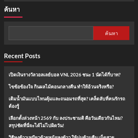
about
ค้นหา
แนว
โน้ม
ราคา
ทอง
ค้นหา
24
มิถุนายน
2567
Recent Posts
เปิดเงินรางวัลวอลเลย์บอล VNL 2026 ชนะ 1 นัดได้กี่บาท?
ไขข้อข้องใจ กินผลไม้ตอนกลางคืน ทำให้อ้วนจริงหรือ?
เติมน้ำมันแบบไหนคุ้มและถนอมรถที่สุด? เคล็ดลับที่คนรักรถ
ต้องรู้
เลือกตั้งล่วงหน้า 2569 กับ ลงประชามติ คือวันเดียวกันไหม?
สรุปชัดที่นี่จะได้ไม่ไปผิดวัน!
วิธีหุงข้าวเหนียวด้วยหม้อหุงข้าว ให้นุ่มข้ามคืน เม็ดสวย