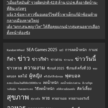
"เมียอริสมันต์" รวยผิดปกติ 42.8 ล้าน ป.ป.ช.สั่งอายัดบ้าน-
ที่ดิน-เก๋งหรู
แจ้ง 3 ข้อหา สาวขี่มอเตอร์ไซค์จิ๋ว พาเด็กแก้ผ้าซ้อนท้าย
กลางเมืองหาดใหญ่
เด้ง "ผกก.สน.พญาไท" ให้สื่อคุยแกนนำกลุ่มคนอยากเลือก
ตั้งหน้าห้องขัง
SEA Games 2025
การลดน้ำหนัก
กาแฟ
ucl
Random Wheel
ข่าว
ข่าววันนี้
กีฬา
ข่าวกีฬา
ข่าวด่วน
ข่าวมวย
ความงาม
ข่าวหวย
ซีเกมส์ ครั้งที่ 33
ซีเกมส์ 2025
ทอง
ผู้หญิง
ฟุตบอล
ผลไม้
ผลบอล
พรีเมียร์ลีกอังกฤษ
ลดน้ำหนัก
ลงทะเบียนเงินดิจิทัล10000บาท
ลดน้ำหนักเร่งด่วน
ลิเวอร์พูล
สัตว์เลี้ยง
วิธีลดน้ำหนัก
วงล้อสุ่ม
วันลอยกระทง
สถิติหวยย้อนหลัง
สุขภาพ
หวย
หวยฮานอย
หวยฮานอยวันนี้
สุ่มวงล้อ
อาหาร