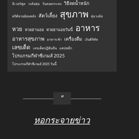
วิธีลดน้ำหนัก
ลิเวอร์พูล
วงล้อสุ่ม
วันลอยกระทง
สุขภาพ
สัตว์เลี้ยง
สถิติหวยย้อนหลัง
สุ่มวงล้อ
อาหาร
หวย
หวยฮานอย
หวยฮานอยวันนี้
อาหารสุขภาพ
เครื่องดื่ม
อาหารเช้า
เงินดิจิทัล
เลขเด็ด
เลขเด็ดปฏิทินจีน
แคปหมึก
โปรแกรมกีฬาซีเกมส์ 2025
โปรแกรมกีฬาซีเกมส์ 2025 วันนี้
หอกระจายข่าว