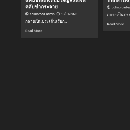
คลับขำกระจาย
collinbroad-
13/01/2026
กลายเป็นประเ
collinbroad-admin
กลายเป็นประเด็นเรียก...
Rea
Read More
mor
Read
Read More
abo
more
เปิด
about
สาเ
ฮา
“แส
ลั่น
ชัย”
โซ
ถอ
เชีย
ชก
ล!
ศึก
“แสน
ไทย
ชัย”
ไฟต
บุก
สุรา
เยี่ยม
แม้
“ลูกชาย
น้ำ
บัวขาว”
หนั
แต่
ผ่า
ทิ้ง
ฉลุ
แคปชั่น
(ไม่
แกง
มี
หม้อ