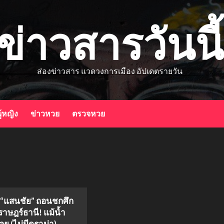
ข่าวสารวันนี้
ส่องข่าวสาร แวดวงการเมือง อัปเดตรายวัน
ู้หญิง
ข่าวหวย
ตรวจหวย
ุ “แสนชัย” ถอนชกศึก
ราษฎร์ธานี! แม้น้ำ
ุย (ไม่มีดราม่า)