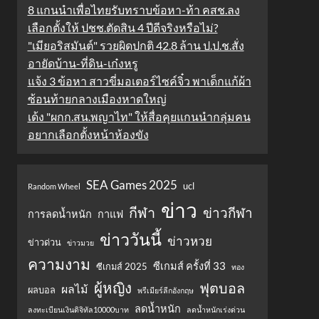
8 แกนนำเพื่อไทยรับทราบข้อหา-ท้า คสช.ลง
เลือกตั้งให้ ปชช.ตัดสิน 4 ปีดีจริงหรือไม่?
"เมียอริสมันต์" รวยผิดปกติ 42.8 ล้าน ป.ป.ช.สั่ง
อายัดบ้าน-ที่ดิน-เก๋งหรู
แจ้ง 3 ข้อหา สาวขี่มอเตอร์ไซค์จิ๋ว พาเด็กแก้ผ้า
ซ้อนท้ายกลางเมืองหาดใหญ่
เด้ง "ผกก.สน.พญาไท" ให้สื่อคุยแกนนำกลุ่มคน
อยากเลือกตั้งหน้าห้องขัง
SEA Games 2025
ucl
Random Wheel
ข่าว
กีฬา
ข่าวกีฬา
การลดน้ำหนัก
กาแฟ
ข่าววันนี้
ข่าวหวย
ข่าวด่วน
ข่าวมวย
ความงาม
ซีเกมส์ ครั้งที่ 33
ซีเกมส์ 2025
ทอง
ผู้หญิง
ฟุตบอล
ผลไม้
ผลบอล
พรีเมียร์ลีกอังกฤษ
ลดน้ำหนัก
ลงทะเบียนเงินดิจิทัล10000บาท
ลดน้ำหนักเร่งด่วน