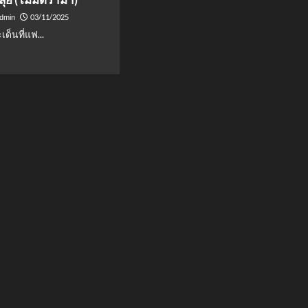
03/11/2025
admin
ด็นที่แฟ...
d
e
ut
หตุ
น
น
์
ษฎร์ธานี!
ก
น
ย