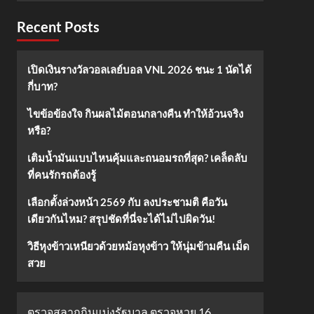
Recent Posts
เปิดเงินรางวัลวอลเลย์บอล VNL 2026 ชนะ 1 นัดได้
กี่บาท?
ไขข้อข้องใจ กินผลไม้ตอนกลางคืน ทำให้อ้วนจริง
หรือ?
เติมน้ำมันแบบไหนคุ้มและถนอมรถที่สุด? เคล็ดลับ
ที่คนรักรถต้องรู้
เลือกตั้งล่วงหน้า 2569 กับ ลงประชามติ คือวัน
เดียวกันไหม? สรุปชัดที่นี่จะได้ไม่ไปผิดวัน!
วิธีหุงข้าวเหนียวด้วยหม้อหุงข้าว ให้นุ่มข้ามคืน เม็ด
สวย
ตรวจสลากกินแบ่งรัฐบาล ตรวจหวย 16