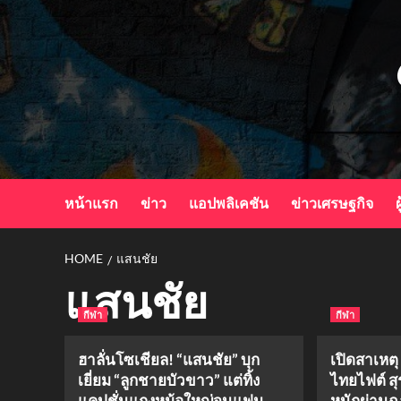
Skip
to
content
หน้าแรก
ข่าว
แอปพลิเคชัน
ข่าวเศรษฐกิจ
ผ
HOME
แสนชัย
แสนชัย
กีฬา
กีฬา
ฮาลั่นโซเชียล! “แสนชัย” บุก
เปิดสาเหต
เยี่ยม “ลูกชายบัวขาว” แต่ทิ้ง
ไทยไฟต์ สุ
แคปชั่นแกงหม้อใหญ่จนแฟน
หนักผ่านฉล