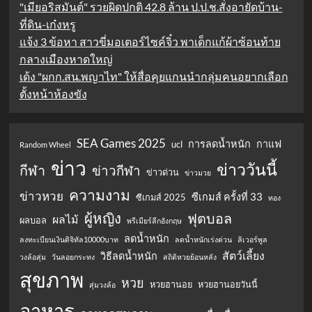
"เมียอริสมันต์" รวยผิดปกติ 42.8 ล้าน ป.ป.ช.สั่งอายัดบ้าน-
ที่ดิน-เก๋งหรู
แจ้ง 3 ข้อหา สาวขี่มอเตอร์ไซค์จิ๋ว พาเด็กแก้ผ้าซ้อนท้าย
กลางเมืองหาดใหญ่
เด้ง "ผกก.สน.พญาไท" ให้สื่อคุยแกนนำกลุ่มคนอยากเลือก
ตั้งหน้าห้องขัง
SEA Games 2025
การลดน้ำหนัก
กาแฟ
ucl
Random Wheel
ข่าว
ข่าววันนี้
กีฬา
ข่าวกีฬา
ข่าวด่วน
ข่าวมวย
ความงาม
ข่าวหวย
ซีเกมส์ ครั้งที่ 33
ซีเกมส์ 2025
ทอง
ผู้หญิง
ฟุตบอล
ผลไม้
ผลบอล
พรีเมียร์ลีกอังกฤษ
ลดน้ำหนัก
ลงทะเบียนเงินดิจิทัล10000บาท
ลดน้ำหนักเร่งด่วน
ลิเวอร์พูล
สัตว์เลี้ยง
วิธีลดน้ำหนัก
วงล้อสุ่ม
วันลอยกระทง
สถิติหวยย้อนหลัง
สุขภาพ
หวย
หวยฮานอย
หวยฮานอยวันนี้
สุ่มวงล้อ
อาหาร