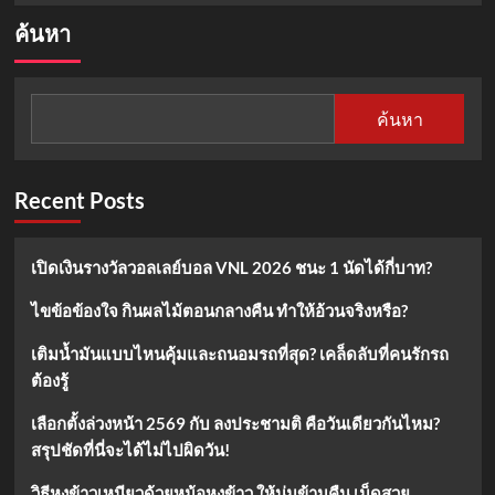
about
ค้นหา
เรียน
ภาษา
อังกฤษ
ฟรี
ค้นหา
กับ
แอป
BBC
Learning
Recent Posts
English
เปิดเงินรางวัลวอลเลย์บอล VNL 2026 ชนะ 1 นัดได้กี่บาท?
ไขข้อข้องใจ กินผลไม้ตอนกลางคืน ทำให้อ้วนจริงหรือ?
เติมน้ำมันแบบไหนคุ้มและถนอมรถที่สุด? เคล็ดลับที่คนรักรถ
ต้องรู้
เลือกตั้งล่วงหน้า 2569 กับ ลงประชามติ คือวันเดียวกันไหม?
สรุปชัดที่นี่จะได้ไม่ไปผิดวัน!
วิธีหุงข้าวเหนียวด้วยหม้อหุงข้าว ให้นุ่มข้ามคืน เม็ดสวย