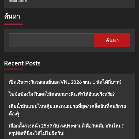
Read More
more
about
ค้นหา
ประวัติ
ของ
“จันทร์
แจ่ม
ค้นหา
สุวรรณ
เพ็ง”
นัก
มวย
Recent Posts
หญิง
คน
แรก
เปิดเงินรางวัลวอลเลย์บอล VNL 2026 ชนะ 1 นัดได้กี่บาท?
โอลิมปิก2024
ไขข้อข้องใจ กินผลไม้ตอนกลางคืน ทำให้อ้วนจริงหรือ?
เติมน้ำมันแบบไหนคุ้มและถนอมรถที่สุด? เคล็ดลับที่คนรักรถ
ต้องรู้
เลือกตั้งล่วงหน้า 2569 กับ ลงประชามติ คือวันเดียวกันไหม?
สรุปชัดที่นี่จะได้ไม่ไปผิดวัน!