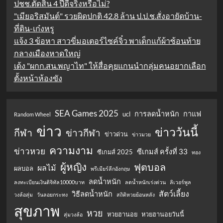
ปชช.ตัดสิน 4 ปีดีจริงหรือไม่?
"เมียอริสมันต์" รวยผิดปกติ 42.8 ล้าน ป.ป.ช.สั่งอายัดบ้าน-
ที่ดิน-เก๋งหรู
แจ้ง 3 ข้อหา สาวขี่มอเตอร์ไซค์จิ๋ว พาเด็กแก้ผ้าซ้อนท้าย
กลางเมืองหาดใหญ่
เด้ง "ผกก.สน.พญาไท" ให้สื่อคุยแกนนำกลุ่มคนอยากเลือก
ตั้งหน้าห้องขัง
SEA Games 2025
การลดน้ำหนัก
กาแฟ
ucl
Random Wheel
ข่าว
ข่าววันนี้
กีฬา
ข่าวกีฬา
ข่าวด่วน
ข่าวมวย
ความงาม
ข่าวหวย
ซีเกมส์ ครั้งที่ 33
ซีเกมส์ 2025
ทอง
ผู้หญิง
ฟุตบอล
ผลไม้
ผลบอล
พรีเมียร์ลีกอังกฤษ
ลดน้ำหนัก
ลงทะเบียนเงินดิจิทัล10000บาท
ลดน้ำหนักเร่งด่วน
ลิเวอร์พูล
สัตว์เลี้ยง
วิธีลดน้ำหนัก
วงล้อสุ่ม
วันลอยกระทง
สถิติหวยย้อนหลัง
สุขภาพ
หวย
หวยฮานอย
หวยฮานอยวันนี้
สุ่มวงล้อ