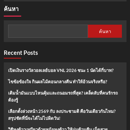
about
ค้นหา
Overnight
Oats
อาหาร
เช้า
ค้นหา
สุขภาพ
ง่าย
ๆ
Recent Posts
เปิดเงินรางวัลวอลเลย์บอล VNL 2026 ชนะ 1 นัดได้กี่บาท?
ไขข้อข้องใจ กินผลไม้ตอนกลางคืน ทำให้อ้วนจริงหรือ?
เติมน้ำมันแบบไหนคุ้มและถนอมรถที่สุด? เคล็ดลับที่คนรักรถ
ต้องรู้
เลือกตั้งล่วงหน้า 2569 กับ ลงประชามติ คือวันเดียวกันไหม?
สรุปชัดที่นี่จะได้ไม่ไปผิดวัน!
วิธีหุงข้าวเหนียวด้วยหม้อหุงข้าว ให้นุ่มข้ามคืน เม็ดสวย