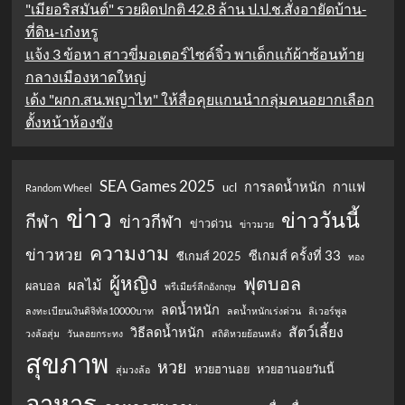
"เมียอริสมันต์" รวยผิดปกติ 42.8 ล้าน ป.ป.ช.สั่งอายัดบ้าน-
ที่ดิน-เก๋งหรู
แจ้ง 3 ข้อหา สาวขี่มอเตอร์ไซค์จิ๋ว พาเด็กแก้ผ้าซ้อนท้าย
กลางเมืองหาดใหญ่
เด้ง "ผกก.สน.พญาไท" ให้สื่อคุยแกนนำกลุ่มคนอยากเลือก
ตั้งหน้าห้องขัง
SEA Games 2025
การลดน้ำหนัก
กาแฟ
ucl
Random Wheel
ข่าว
ข่าววันนี้
กีฬา
ข่าวกีฬา
ข่าวด่วน
ข่าวมวย
ความงาม
ข่าวหวย
ซีเกมส์ ครั้งที่ 33
ซีเกมส์ 2025
ทอง
ผู้หญิง
ฟุตบอล
ผลไม้
ผลบอล
พรีเมียร์ลีกอังกฤษ
ลดน้ำหนัก
ลงทะเบียนเงินดิจิทัล10000บาท
ลดน้ำหนักเร่งด่วน
ลิเวอร์พูล
สัตว์เลี้ยง
วิธีลดน้ำหนัก
วงล้อสุ่ม
วันลอยกระทง
สถิติหวยย้อนหลัง
สุขภาพ
หวย
หวยฮานอย
หวยฮานอยวันนี้
สุ่มวงล้อ
อาหาร