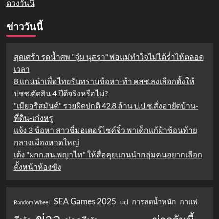
ดวงวันนี้
ข่าววันนี้
สุดเศร้า รดน้ำศพ "จุ๋ม นุสรา" พ่อแม่ทำใจไม่ได้ร่ำไห้ตลอด
เวลา
8 แกนนำเพื่อไทยรับทราบข้อหา-ท้า คสช.ลงเลือกตั้งให้
ปชช.ตัดสิน 4 ปีดีจริงหรือไม่?
"เมียอริสมันต์" รวยผิดปกติ 42.8 ล้าน ป.ป.ช.สั่งอายัดบ้าน-
ที่ดิน-เก๋งหรู
แจ้ง 3 ข้อหา สาวขี่มอเตอร์ไซค์จิ๋ว พาเด็กแก้ผ้าซ้อนท้าย
กลางเมืองหาดใหญ่
เด้ง "ผกก.สน.พญาไท" ให้สื่อคุยแกนนำกลุ่มคนอยากเลือก
ตั้งหน้าห้องขัง
SEA Games 2025
การลดน้ำหนัก
กาแฟ
ucl
Random Wheel
ข่าว