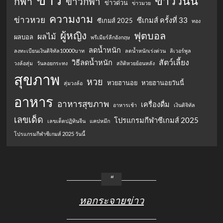
ข่าววันนี้
กีฬา
ข่าวกีฬา
ข่าวด่วน
ข่าวมวย
ความงาม
ข่าวหวย
ซีเกมส์ ครั้งที่ 33
ซีเกมส์ 2025
ทอง
ผู้หญิง
ฟุตบอล
ผลไม้
ผลบอล
พรีเมียร์ลีกอังกฤษ
ลดน้ำหนัก
ลงทะเบียนเงินดิจิทัล10000บาท
ลดน้ำหนักเร่งด่วน
ลิเวอร์พูล
สัตว์เลี้ยง
วิธีลดน้ำหนัก
วงล้อสุ่ม
วันลอยกระทง
สถิติหวยย้อนหลัง
สุขภาพ
หวย
หวยฮานอย
หวยฮานอยวันนี้
สุ่มวงล้อ
อาหาร
อาหารสุขภาพ
เครื่องดื่ม
อาหารเช้า
เงินดิจิทัล
เลขเด็ด
โปรแกรมกีฬาซีเกมส์ 2025
เลขเด็ดปฏิทินจีน
แคปหมึก
โปรแกรมกีฬาซีเกมส์ 2025 วันนี้
หอกระจายข่าว