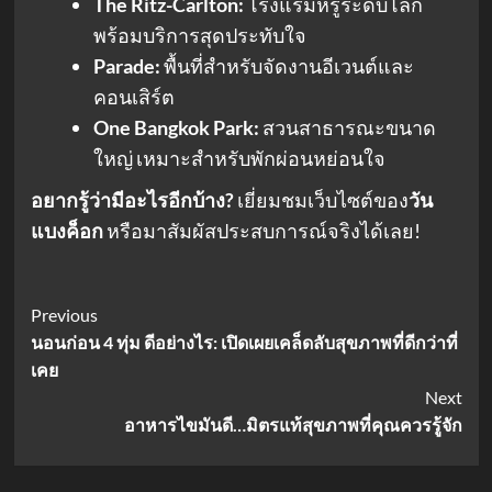
The Ritz-Carlton:
โรงแรมหรูระดับโลก
พร้อมบริการสุดประทับใจ
Parade:
พื้นที่สำหรับจัดงานอีเวนต์และ
คอนเสิร์ต
One Bangkok Park:
สวนสาธารณะขนาด
ใหญ่ เหมาะสำหรับพักผ่อนหย่อนใจ
อยากรู้ว่ามีอะไรอีกบ้าง?
เยี่ยมชมเว็บไซต์ของ
วัน
แบงค็อก
หรือมาสัมผัสประสบการณ์จริงได้เลย!
Post
Previous
นอนก่อน 4 ทุ่ม ดีอย่างไร: เปิดเผยเคล็ดลับสุขภาพที่ดีกว่าที่
Navigation
เคย
Next
อาหารไขมันดี…มิตรแท้สุขภาพที่คุณควรรู้จัก