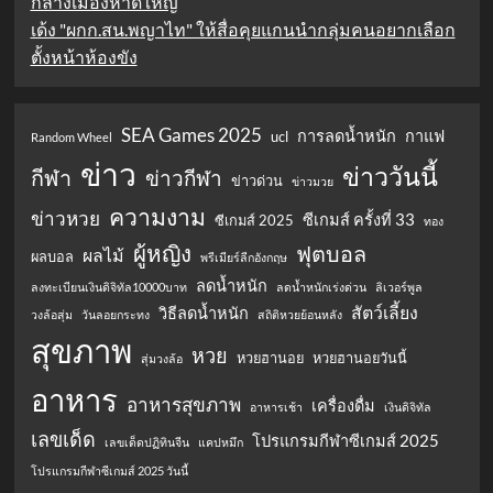
กลางเมืองหาดใหญ่
เด้ง "ผกก.สน.พญาไท" ให้สื่อคุยแกนนำกลุ่มคนอยากเลือก
ตั้งหน้าห้องขัง
SEA Games 2025
การลดน้ำหนัก
กาแฟ
ucl
Random Wheel
ข่าว
ข่าววันนี้
กีฬา
ข่าวกีฬา
ข่าวด่วน
ข่าวมวย
ความงาม
ข่าวหวย
ซีเกมส์ ครั้งที่ 33
ซีเกมส์ 2025
ทอง
ผู้หญิง
ฟุตบอล
ผลไม้
ผลบอล
พรีเมียร์ลีกอังกฤษ
ลดน้ำหนัก
ลงทะเบียนเงินดิจิทัล10000บาท
ลดน้ำหนักเร่งด่วน
ลิเวอร์พูล
สัตว์เลี้ยง
วิธีลดน้ำหนัก
วงล้อสุ่ม
วันลอยกระทง
สถิติหวยย้อนหลัง
สุขภาพ
หวย
หวยฮานอย
หวยฮานอยวันนี้
สุ่มวงล้อ
อาหาร
อาหารสุขภาพ
เครื่องดื่ม
อาหารเช้า
เงินดิจิทัล
เลขเด็ด
โปรแกรมกีฬาซีเกมส์ 2025
เลขเด็ดปฏิทินจีน
แคปหมึก
โปรแกรมกีฬาซีเกมส์ 2025 วันนี้