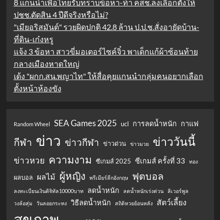
8 แกนนำเพื่อไทยรับทราบข้อหา-ท้า คสช.ลงเลือกตั้งให้
ปชช.ตัดสิน 4 ปีดีจริงหรือไม่?
"เมียอริสมันต์" รวยผิดปกติ 42.8 ล้าน ป.ป.ช.สั่งอายัดบ้าน-
ที่ดิน-เก๋งหรู
แจ้ง 3 ข้อหา สาวขี่มอเตอร์ไซค์จิ๋ว พาเด็กแก้ผ้าซ้อนท้าย
กลางเมืองหาดใหญ่
เด้ง "ผกก.สน.พญาไท" ให้สื่อคุยแกนนำกลุ่มคนอยากเลือก
ตั้งหน้าห้องขัง
SEA Games 2025
การลดน้ำหนัก
กาแฟ
ucl
Random Wheel
ข่าว
ข่าววันนี้
กีฬา
ข่าวกีฬา
ข่าวด่วน
ข่าวมวย
ความงาม
ข่าวหวย
ซีเกมส์ ครั้งที่ 33
ซีเกมส์ 2025
ทอง
ผู้หญิง
ฟุตบอล
ผลไม้
ผลบอล
พรีเมียร์ลีกอังกฤษ
ลดน้ำหนัก
ลงทะเบียนเงินดิจิทัล10000บาท
ลดน้ำหนักเร่งด่วน
ลิเวอร์พูล
สัตว์เลี้ยง
วิธีลดน้ำหนัก
วงล้อสุ่ม
วันลอยกระทง
สถิติหวยย้อนหลัง
สุขภาพ