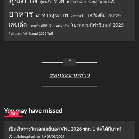
หวย
หวยฮานอย
หวยฮานอยวันนี้
สุ่มวงล้อ
อาหาร
อาหารสุขภาพ
เครื่องดื่ม
อาหารเช้า
เงินดิจิทัล
เลขเด็ด
โปรแกรมกีฬาซีเกมส์ 2025
เลขเด็ดปฏิทินจีน
แคปหมึก
โปรแกรมกีฬาซีเกมส์ 2025 วันนี้
หอกระจายข่าว
You may have missed
กีฬา
เปิดเงินรางวัลวอลเลย์บอล VNL 2026 ชนะ 1 นัดได้กี่บาท?
08/05/2026
collinbroad-admin