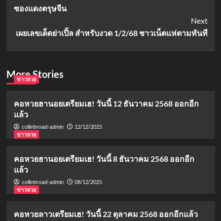
Navigation
ซองแดงตรุษจีน
Next
เผยเลขเด็ดย่าเปิ้ล สำหรับงวด 1/2/68 ชาวเน็ตแห่ตามทันที
More Stories
ข่าวหวย
คอหวยฮานอยเตรียมเฮ! วันนี้ 12 ธันวาคม 2568 ออกอีก
แล้ว
12/12/2025
collinbroad-admin
ข่าวหวย
คอหวยฮานอยเตรียมเฮ! วันนี้ 8 ธันวาคม 2568 ออกอีก
แล้ว
08/12/2025
collinbroad-admin
ข่าวหวย
คอหวยลาวเตรียมเฮ! วันนี้ 22 ตุลาคม 2568 ออกอีกแล้ว