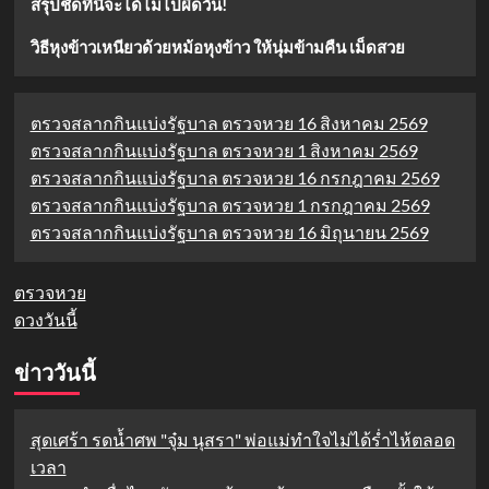
สรุปชัดที่นี่จะได้ไม่ไปผิดวัน!
วิธีหุงข้าวเหนียวด้วยหม้อหุงข้าว ให้นุ่มข้ามคืน เม็ดสวย
ตรวจสลากกินแบ่งรัฐบาล ตรวจหวย 16 สิงหาคม 2569
ตรวจสลากกินแบ่งรัฐบาล ตรวจหวย 1 สิงหาคม 2569
ตรวจสลากกินแบ่งรัฐบาล ตรวจหวย 16 กรกฎาคม 2569
ตรวจสลากกินแบ่งรัฐบาล ตรวจหวย 1 กรกฎาคม 2569
ตรวจสลากกินแบ่งรัฐบาล ตรวจหวย 16 มิถุนายน 2569
ตรวจหวย
ดวงวันนี้
ข่าววันนี้
สุดเศร้า รดน้ำศพ "จุ๋ม นุสรา" พ่อแม่ทำใจไม่ได้ร่ำไห้ตลอด
เวลา