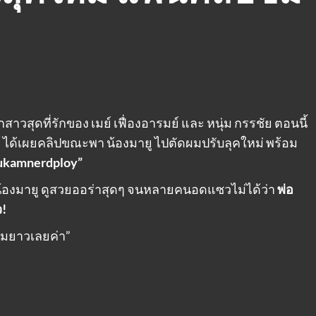
กสาวสุดที่รักของ เมย์ เฟื่องอารมย์ และ หนุ่ม กรรชัย ตอนนี้
มย์ ได้เผยคลิปขณะพา น้องมายู ไปตัดผมปรับลุคใหม่ พร้อม
yukamnerdploy”
น้องมายู ดูสวยออร่าสุดๆ จนหลายคนอดแซวไม่ได้ว่า
พ่อ
ว!
ผมยาวเลยค่า”