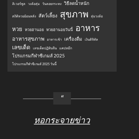
วิธีลดน้ำหนัก
ลิเวอร์พูล
วงล้อสุ่ม
วันลอยกระทง
สุขภาพ
สัตว์เลี้ยง
สถิติหวยย้อนหลัง
สุ่มวงล้อ
อาหาร
หวย
หวยฮานอย
หวยฮานอยวันนี้
อาหารสุขภาพ
เครื่องดื่ม
อาหารเช้า
เงินดิจิทัล
เลขเด็ด
เลขเด็ดปฏิทินจีน
แคปหมึก
โปรแกรมกีฬาซีเกมส์ 2025
โปรแกรมกีฬาซีเกมส์ 2025 วันนี้
หอกระจายข่าว