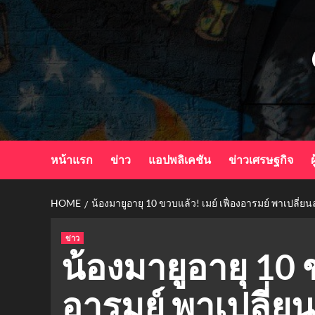
Skip
to
content
หน้าแรก
ข่าว
แอปพลิเคชัน
ข่าวเศรษฐกิจ
ผ
HOME
น้องมายูอายุ 10 ขวบแล้ว! เมย์ เฟื่องอารมย์ พาเปลี่
ข่าว
น้องมายูอายุ 10 ข
อารมย์ พาเปลี่ย