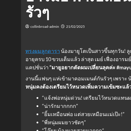
รัวๆ
collinbroad-admin
21/02/2025
ทรงผมลูกดารา
น้องมายูโตเป็นสาวขึ้นทุกวัน! ลู
อายุครบ 10 ขวบเต็มแล้ว ล่าสุด เมย์ เฟื่องอาร
แคปชั่นว่า
“มายูอยากตัดผมเปลี่ยนลุคค่ะ #ma
งานนี้แฟนๆ แห่เข้ามาคอมเมนต์กันรัวๆ เพราะ 
หนุ่มคงต้องเตรียมไว้หนวดเพิ่มความเข้มซะแล้
“แจ้งพ่อหนุ่มด่วน! เตรียมไว้หนวดแทน
“น่ารักมากกกก”
“ยิ้มเหมือนพ่อ แต่สวยเหมือนแม่เป๊ะ!”
“พี่หนุ่มผมยาวชัดๆ”
“โอ๊ยย น้องมายูสวยมากกก”