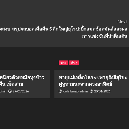
Next
ตใจสงบ
สรุปผลบอลเมื่อคืน 5 ลีกใหญ่ยุโรป: บิ๊กแมตช์สุดมันส์และผล
การแข่งขันที่น่าตื่นเต้น
ข่าว
อื่นๆ
วเหนียวด้วยหม้อหุงข้าว
พายุแม่เหล็กโลก vs พายุรังสีสุริยะ
มคืน เม็ดสวย
คู่หูหายนะจากดวงอาทิตย์
29/01/2026
20/01/2026
admin
collinbroad-admin