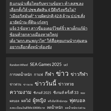
8 แกนนำเพื่อไทยรับทราบข้อหา-ท้า คสช.ลง
เลือกตั้งให้ ปชช.ตัดสิน 4 ปีดีจริงหรือไม่?
"เมียอริสมันต์" รวยผิดปกติ 42.8 ล้าน ป.ป.ช.สั่ง
อายัดบ้าน-ที่ดิน-เก๋งหรู
แจ้ง 3 ข้อหา สาวขี่มอเตอร์ไซค์จิ๋ว พาเด็กแก้ผ้า
ซ้อนท้ายกลางเมืองหาดใหญ่
เด้ง "ผกก.สน.พญาไท" ให้สื่อคุยแกนนำกลุ่มคน
อยากเลือกตั้งหน้าห้องขัง
SEA Games 2025
ucl
Random Wheel
ข่าว
กีฬา
ข่าวกีฬา
การลดน้ำหนัก
กาแฟ
ข่าววันนี้
ข่าวหวย
ข่าวด่วน
ข่าวมวย
ความงาม
ซีเกมส์ ครั้งที่ 33
ซีเกมส์ 2025
ทอง
ผู้หญิง
ฟุตบอล
ผลไม้
ผลบอล
พรีเมียร์ลีกอังกฤษ
ลดน้ำหนัก
ลงทะเบียนเงินดิจิทัล10000บาท
ลดน้ำหนักเร่งด่วน