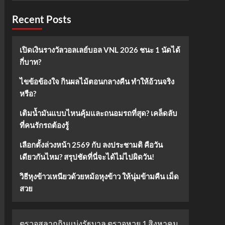
Recent Posts
เปิดเงินรางวัลวอลเลย์บอล VNL 2026 ชนะ 1 นัดได้
กี่บาท?
ไขข้อข้องใจ กินผลไม้ตอนกลางคืน ทำให้อ้วนจริง
หรือ?
เติมน้ำมันแบบไหนคุ้มและถนอมรถที่สุด? เคล็ดลับ
ที่คนรักรถต้องรู้
เลือกตั้งล่วงหน้า 2569 กับ ลงประชามติ คือวัน
เดียวกันไหม? สรุปชัดที่นี่จะได้ไม่ไปผิดวัน!
วิธีหุงข้าวเหนียวด้วยหม้อหุงข้าว ให้นุ่มข้ามคืน เม็ด
สวย
ตรวจสลากกินแบ่งรัฐบาล ตรวจหวย 1 สิงหาคม