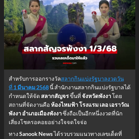
สำหรับการออกรางวัล
สลากกินแบ่งรัฐบาลงวดวัน
ที่
1 มีนาคม 2568
นี้ สำนักงานสลากกินแบ่งรัฐบาลได้
กำหนดให้จัด
สลากสัญจร
ขึ้นที่
จังหวัดพังงา
โดย
สถานที่จัดงานคือ
ห้องไหมฟ้า โรงแรม เลอ เอราวัณ
พังงา อำเภอเมืองพังงา
ซึ่งถือเป็นอีกหนึ่งงวดที่นัก
เสี่ยงโชครอคอยอย่างใจจดใจจ่อ
ทาง
Sanook News
ได้รวบรวมแนวทางเลขเด็ดที่