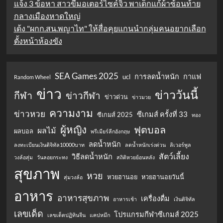
แจ้ง 3 ข้อหา สาวขี่มอเตอร์ไซค์จิ๋ว พาเด็กแก้ผ้าซ้อนท้าย
กลางเมืองหาดใหญ่
เด้ง "ผกก.สน.พญาไท" ให้สื่อคุยแกนนำกลุ่มคนอยากเลือก
ตั้งหน้าห้องขัง
SEA Games 2025
การลดน้ำหนัก
กาแฟ
ucl
Random Wheel
ข่าว
ข่าววันนี้
กีฬา
ข่าวกีฬา
ข่าวด่วน
ข่าวมวย
ความงาม
ข่าวหวย
ซีเกมส์ ครั้งที่ 33
ซีเกมส์ 2025
ทอง
ผู้หญิง
ฟุตบอล
ผลไม้
ผลบอล
พรีเมียร์ลีกอังกฤษ
ลดน้ำหนัก
ลงทะเบียนเงินดิจิทัล10000บาท
ลดน้ำหนักเร่งด่วน
ลิเวอร์พูล
สัตว์เลี้ยง
วิธีลดน้ำหนัก
วงล้อสุ่ม
วันลอยกระทง
สถิติหวยย้อนหลัง
สุขภาพ
หวย
หวยฮานอย
หวยฮานอยวันนี้
สุ่มวงล้อ
อาหาร
อาหารสุขภาพ
เครื่องดื่ม
อาหารเช้า
เงินดิจิทัล
เลขเด็ด
โปรแกรมกีฬาซีเกมส์ 2025
เลขเด็ดปฏิทินจีน
แคปหมึก