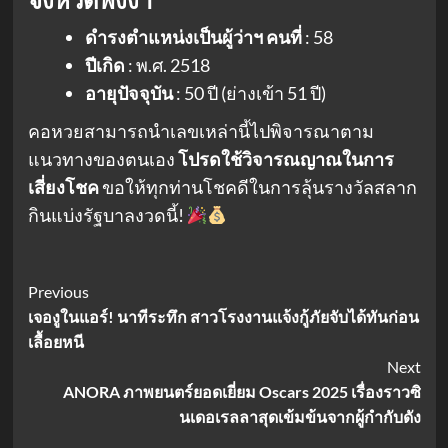
ดำรงตำแหน่งเป็นผู้ว่าฯ คนที่
: 58
ปีเกิด
: พ.ศ. 2518
อายุปัจจุบัน
: 50 ปี (ย่างเข้า 51 ปี)
คอหวยสามารถนำเลขเหล่านี้ไปพิจารณาตาม
แนวทางของตนเอง
โปรดใช้วิจารณญาณในการ
เสี่ยงโชค
ขอให้ทุกท่านโชคดีในการลุ้นรางวัลสลาก
กินแบ่งรัฐบาลงวดนี้!
Post
Previous
เจองูในแอร์! นาทีระทึก สาวโรงงานแจ้งกู้ภัยจับได้ทันก่อน
Navigation
เลื้อยหนี
Next
ANORA ภาพยนตร์ยอดเยี่ยม Oscars 2025 เรื่องราวซิ
นเดอเรลลาสุดเข้มข้นจากผู้กำกับดัง