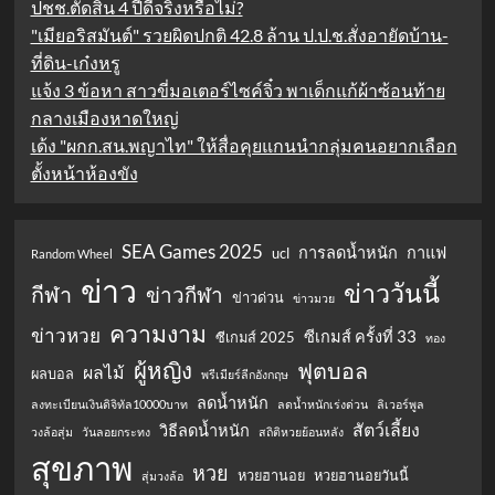
ปชช.ตัดสิน 4 ปีดีจริงหรือไม่?
"เมียอริสมันต์" รวยผิดปกติ 42.8 ล้าน ป.ป.ช.สั่งอายัดบ้าน-
ที่ดิน-เก๋งหรู
แจ้ง 3 ข้อหา สาวขี่มอเตอร์ไซค์จิ๋ว พาเด็กแก้ผ้าซ้อนท้าย
กลางเมืองหาดใหญ่
เด้ง "ผกก.สน.พญาไท" ให้สื่อคุยแกนนำกลุ่มคนอยากเลือก
ตั้งหน้าห้องขัง
SEA Games 2025
การลดน้ำหนัก
กาแฟ
ucl
Random Wheel
ข่าว
ข่าววันนี้
กีฬา
ข่าวกีฬา
ข่าวด่วน
ข่าวมวย
ความงาม
ข่าวหวย
ซีเกมส์ ครั้งที่ 33
ซีเกมส์ 2025
ทอง
ผู้หญิง
ฟุตบอล
ผลไม้
ผลบอล
พรีเมียร์ลีกอังกฤษ
ลดน้ำหนัก
ลงทะเบียนเงินดิจิทัล10000บาท
ลดน้ำหนักเร่งด่วน
ลิเวอร์พูล
สัตว์เลี้ยง
วิธีลดน้ำหนัก
วงล้อสุ่ม
วันลอยกระทง
สถิติหวยย้อนหลัง
สุขภาพ
หวย
หวยฮานอย
หวยฮานอยวันนี้
สุ่มวงล้อ