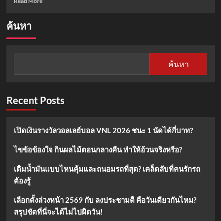
Read More
more
about
ค้นหา
เปิด
เผย
10
พฤติกรรม
ค้นหา
ทำลาย
กล้าม
เนื้อที่
คุณ
Recent Posts
ต้อง
เลิก
ทำ
เปิดเงินรางวัลวอลเลย์บอล VNL 2026 ชนะ 1 นัดได้กี่บาท?
ทันที
ไขข้อข้องใจ กินผลไม้ตอนกลางคืน ทำให้อ้วนจริงหรือ?
เติมน้ำมันแบบไหนคุ้มและถนอมรถที่สุด? เคล็ดลับที่คนรักรถ
ต้องรู้
เลือกตั้งล่วงหน้า 2569 กับ ลงประชามติ คือวันเดียวกันไหม?
สรุปชัดที่นี่จะได้ไม่ไปผิดวัน!