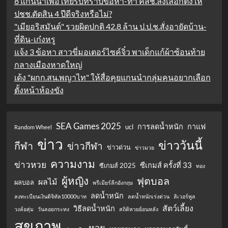
8 แกนนำเพื่อไทยรับทราบข้อหา-ท้า คสช.ลงเลือกตั้งให้
ปชช.ตัดสิน 4 ปีดีจริงหรือไม่?
"เมียอริสมันต์" รวยผิดปกติ 42.8 ล้าน ป.ป.ช.สั่งอายัดบ้าน-
ที่ดิน-เก๋งหรู
แจ้ง 3 ข้อหา สาวขี่มอเตอร์ไซค์จิ๋ว พาเด็กแก้ผ้าซ้อนท้าย
กลางเมืองหาดใหญ่
เด้ง "ผกก.สน.พญาไท" ให้สื่อคุยแกนนำกลุ่มคนอยากเลือก
ตั้งหน้าห้องขัง
SEA Games 2025
การลดน้ำหนัก
กาแฟ
ucl
Random Wheel
ข่าว
ข่าววันนี้
กีฬา
ข่าวกีฬา
ข่าวด่วน
ข่าวมวย
ความงาม
ข่าวหวย
ซีเกมส์ ครั้งที่ 33
ซีเกมส์ 2025
ทอง
ผู้หญิง
ฟุตบอล
ผลไม้
ผลบอล
พรีเมียร์ลีกอังกฤษ
ลดน้ำหนัก
ลงทะเบียนเงินดิจิทัล10000บาท
ลดน้ำหนักเร่งด่วน
ลิเวอร์พูล
สัตว์เลี้ยง
วิธีลดน้ำหนัก
วงล้อสุ่ม
วันลอยกระทง
สถิติหวยย้อนหลัง
สุขภาพ