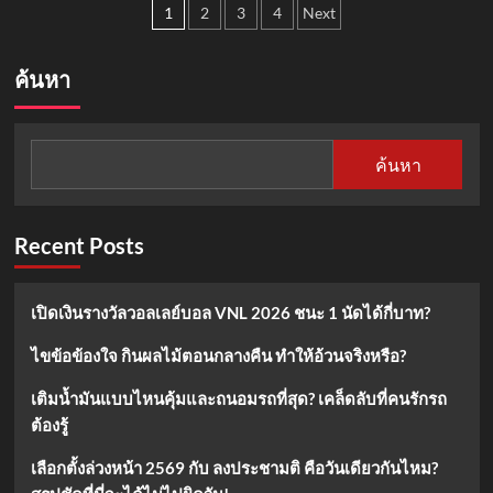
Posts
คะแนน
ป้องกัน
เก็บ
1
2
3
4
Next
อาการ
โหระพา
pagination
ปวด
ใน
หลัง
ตู้
ค้นหา
เย็น
เสี่ยง
เสีย
ไว
ค้นหา
รู้
วิธี
เก็บ
ที่
Recent Posts
ถูก
ต้อง
ได้ที่
เปิดเงินรางวัลวอลเลย์บอล VNL 2026 ชนะ 1 นัดได้กี่บาท?
นี่
ไขข้อข้องใจ กินผลไม้ตอนกลางคืน ทำให้อ้วนจริงหรือ?
เติมน้ำมันแบบไหนคุ้มและถนอมรถที่สุด? เคล็ดลับที่คนรักรถ
ต้องรู้
เลือกตั้งล่วงหน้า 2569 กับ ลงประชามติ คือวันเดียวกันไหม?