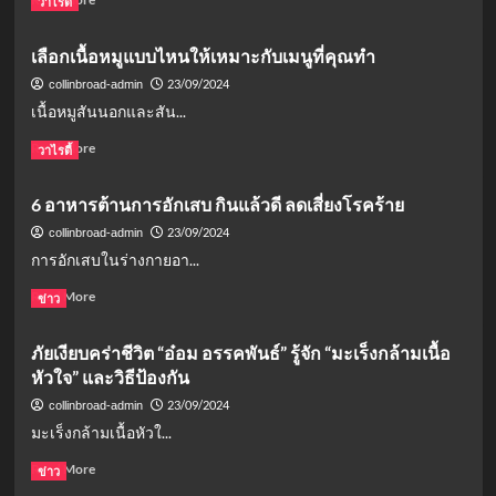
วาไรตี้
เจอ
เงิน
more
ความ
เดือน
about
เลือกเนื้อหมูแบบไหนให้เหมาะกับเมนูที่คุณทำ
จริง
18,000
ป้องกัน
สุด
บาท
มะเร็ง
23/09/2024
collinbroad-admin
ช็อก
หลังค
ด้วย
เนื้อหมูสันนอกและสัน...
รม.
ตัว
อนุมัติ
เอง
Read
Read More
วาไรตี้
ปรับ
ง่าย
more
ขึ้น
ๆ
about
6 อาหารต้านการอักเสบ กินแล้วดี ลดเสี่ยงโรคร้าย
10%
8
เลือก
วิธี
เนื้อ
23/09/2024
collinbroad-admin
ที่
หมู
การอักเสบในร่างกายอา...
ใคร
แบบ
ก็
ไหน
Read
Read More
ข่าว
ทำได้
ให้
more
เหมาะ
about
ภัยเงียบคร่าชีวิต “อ๋อม อรรคพันธ์” รู้จัก “มะเร็งกล้ามเนื้อ
กับ
6
หัวใจ” และวิธีป้องกัน
เมนู
อาหาร
ที่
ต้าน
23/09/2024
collinbroad-admin
คุณ
การ
มะเร็งกล้ามเนื้อหัวใ...
ทำ
อักเสบ
กิน
Read
Read More
ข่าว
แล้ว
more