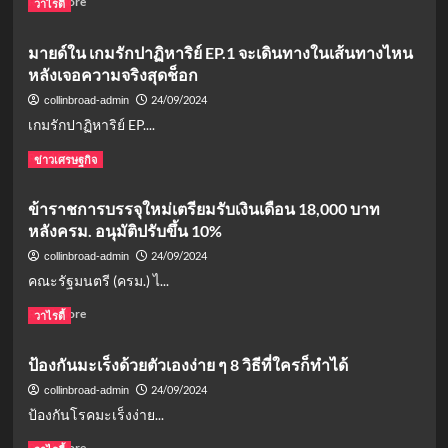
Read More
วาไรตี้
more
about
มายด์ใน เกมรักปาฏิหาริย์ EP.1 จะเดินทางในเส้นทางไหน
เลข
หลังเจอความจริงสุดช็อก
เด็ด
งวด
24/09/2024
collinbroad-admin
นี้
เกมรักปาฏิหาริย์ EP....
1/10/67
มา
Read
Read More
ข่าวเศรษฐกิจ
จาก
more
ไหน?
about
ข้าราชการบรรจุใหม่เตรียมรับเงินเดือน 18,000 บาท
วิเคราะห์
มายด์
จาก
หลังครม. อนุมัติปรับขึ้น 10%
ใน
สถิติ
เกม
24/09/2024
collinbroad-admin
หวย
รัก
คณะรัฐมนตรี (ครม.) ไ...
ออก
ปาฏิหาริย์
วัน
EP.1
Read
Read More
วาไรตี้
อังคาร
จะ
more
เดิน
about
ป้องกันมะเร็งด้วยตัวเองง่าย ๆ 8 วิธีที่ใครก็ทำได้
ทางใน
ข้าราชการ
เส้น
บรรจุ
24/09/2024
collinbroad-admin
ทาง
ใหม่
ป้องกันโรคมะเร็งง่าย...
ไหน
เตรียม
หลัง
รับ
Read
Read More