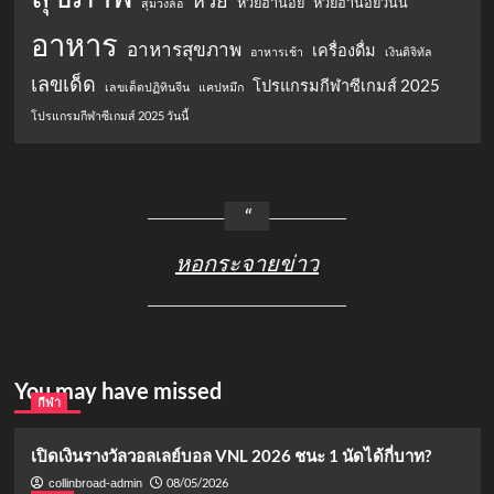
หวย
หวยฮานอย
หวยฮานอยวันนี้
สุ่มวงล้อ
อาหาร
อาหารสุขภาพ
เครื่องดื่ม
อาหารเช้า
เงินดิจิทัล
เลขเด็ด
โปรแกรมกีฬาซีเกมส์ 2025
เลขเด็ดปฏิทินจีน
แคปหมึก
โปรแกรมกีฬาซีเกมส์ 2025 วันนี้
หอกระจายข่าว
You may have missed
กีฬา
เปิดเงินรางวัลวอลเลย์บอล VNL 2026 ชนะ 1 นัดได้กี่บาท?
08/05/2026
collinbroad-admin