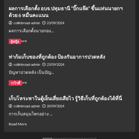
ดี
about
ผลการเลือกตั้ง อบจ.ปทุมธานี “บิ๊กแจ๊ด” ขึ้นแท่นนายกฯ
ลด
ภัย
เสี่ยง
ด้วย 6 หมื่นคะแนน
เงียบ
โรค
คร่า
23/09/2024
collinbroad-admin
ร้าย
ชีวิต
ผลการเลือกตั้งนายกอง...
“อ๋อม
อรรค
Read
Read More
ผู้หญิง
พันธ์”
more
รู้จัก
about
ท่าก้มเก็บของที่ถูกต้อง ป้องกันอาการปวดหลัง
“มะเร็ง
ผล
กล้าม
การ
23/09/2024
collinbroad-admin
เนื้อ
เลือก
ปัญหาปวดหลัง เป็นปัญ...
หัวใจ”
ตั้ง
และ
อบจ.ปทุมธานี
Read
Read More
วาไรตี้
วิธี
“บิ๊ก
more
ป้องกัน
แจ๊ด”
about
เก็บโหระพาในตู้เย็นเสี่ยงเสียไว รู้วิธีเก็บที่ถูกต้องได้ที่นี่
ขึ้น
ท่า
แท่น
ก้ม
20/09/2024
collinbroad-admin
นา
เก็บ
การเก็บสมุนไพรอย่าง ...
ยกฯ
ของ
ด้วย
ที่
Read
Read More
6
ถูก
more
หมื่น
ต้อง
about