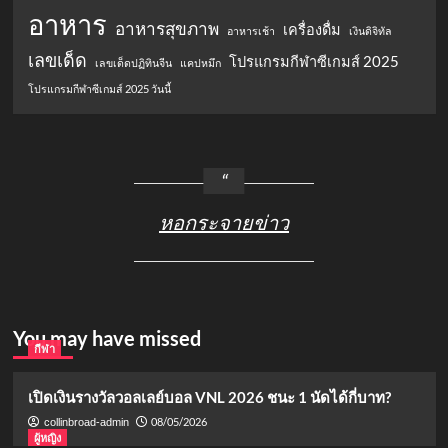
อาหาร
อาหารสุขภาพ
เครื่องดื่ม
อาหารเช้า
เงินดิจิทัล
เลขเด็ด
โปรแกรมกีฬาซีเกมส์ 2025
เลขเด็ดปฏิทินจีน
แคปหมึก
โปรแกรมกีฬาซีเกมส์ 2025 วันนี้
หอกระจายข่าว
You may have missed
กีฬา
เปิดเงินรางวัลวอลเลย์บอล VNL 2026 ชนะ 1 นัดได้กี่บาท?
08/05/2026
collinbroad-admin
ผู้หญิง