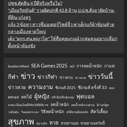
ปชช.ตัดสิน 4 ปีดีจริงหรือไม่?
"เมียอริสมันต์" รวยผิดปกติ 42.8 ล้าน ป.ป.ช.สั่งอายัดบ้าน-
ที่ดิน-เก๋งหรู
แจ้ง 3 ข้อหา สาวขี่มอเตอร์ไซค์จิ๋ว พาเด็กแก้ผ้าซ้อนท้าย
กลางเมืองหาดใหญ่
เด้ง "ผกก.สน.พญาไท" ให้สื่อคุยแกนนำกลุ่มคนอยากเลือก
ตั้งหน้าห้องขัง
SEA Games 2025
การลดน้ำหนัก
กาแฟ
ucl
Random Wheel
ข่าว
ข่าววันนี้
กีฬา
ข่าวกีฬา
ข่าวด่วน
ข่าวมวย
ความงาม
ข่าวหวย
ซีเกมส์ ครั้งที่ 33
ซีเกมส์ 2025
ทอง
ผู้หญิง
ฟุตบอล
ผลไม้
ผลบอล
พรีเมียร์ลีกอังกฤษ
ลดน้ำหนัก
ลงทะเบียนเงินดิจิทัล10000บาท
ลดน้ำหนักเร่งด่วน
ลิเวอร์พูล
สัตว์เลี้ยง
วิธีลดน้ำหนัก
วงล้อสุ่ม
วันลอยกระทง
สถิติหวยย้อนหลัง
สุขภาพ
หวย
หวยฮานอย
หวยฮานอยวันนี้
สุ่มวงล้อ