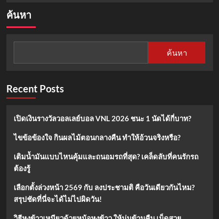
about
ค้นหา
ที
รา
มิสุ:
ขนม
ค้นหา
หวาน
อิตาเลียน
สุด
คลาส
Recent Posts
สิก
ที่
ใครๆ
เปิดเงินรางวัลวอลเลย์บอล VNL 2026 ชนะ 1 นัดได้กี่บาท?
ก็
หลง
ไขข้อข้องใจ กินผลไม้ตอนกลางคืน ทำให้อ้วนจริงหรือ?
รัก
เติมน้ำมันแบบไหนคุ้มและถนอมรถที่สุด? เคล็ดลับที่คนรักรถ
ต้องรู้
เลือกตั้งล่วงหน้า 2569 กับ ลงประชามติ คือวันเดียวกันไหม?
สรุปชัดที่นี่จะได้ไม่ไปผิดวัน!
วิธีหุงข้าวเหนียวด้วยหม้อหุงข้าว ให้นุ่มข้ามคืน เม็ดสวย