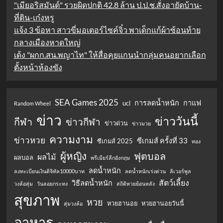
"เมียอริสมันต์" รวยผิดปกติ 42.8 ล้าน ป.ป.ช.สั่งอายัดบ้าน-
ที่ดิน-เก๋งหรู
แจ้ง 3 ข้อหา สาวขี่มอเตอร์ไซค์จิ๋ว พาเด็กแก้ผ้าซ้อนท้าย
กลางเมืองหาดใหญ่
เด้ง "ผกก.สน.พญาไท" ให้สื่อคุยแกนนำกลุ่มคนอยากเลือก
ตั้งหน้าห้องขัง
SEA Games 2025
การลดน้ำหนัก
กาแฟ
ucl
Random Wheel
ข่าว
ข่าววันนี้
กีฬา
ข่าวกีฬา
ข่าวด่วน
ข่าวมวย
ความงาม
ข่าวหวย
ซีเกมส์ ครั้งที่ 33
ซีเกมส์ 2025
ทอง
ผู้หญิง
ฟุตบอล
ผลไม้
ผลบอล
พรีเมียร์ลีกอังกฤษ
ลดน้ำหนัก
ลงทะเบียนเงินดิจิทัล10000บาท
ลดน้ำหนักเร่งด่วน
ลิเวอร์พูล
สัตว์เลี้ยง
วิธีลดน้ำหนัก
วงล้อสุ่ม
วันลอยกระทง
สถิติหวยย้อนหลัง
สุขภาพ
หวย
หวยฮานอย
หวยฮานอยวันนี้
สุ่มวงล้อ
อาหาร