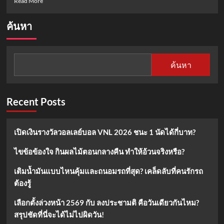
Read More
more
about
ค้นหา
ดู
บอล
สด
นิว
ค้นหา
คาส
เซิ่ล
ลิเวอร์พูล
คืน
Recent Posts
นี้!
พร้อม
สถิติ
เปิดเงินรางวัลวอลเลย์บอล VNL 2026 ชนะ 1 นัดได้กี่บาท?
และ
วิเคราะห์
ไขข้อข้องใจ กินผลไม้ตอนกลางคืน ทำให้อ้วนจริงหรือ?
บอล
ก่อน
เติมน้ำมันแบบไหนคุ้มและถนอมรถที่สุด? เคล็ดลับที่คนรักรถ
เกม
ต้องรู้
เลือกตั้งล่วงหน้า 2569 กับ ลงประชามติ คือวันเดียวกันไหม?
สรุปชัดที่นี่จะได้ไม่ไปผิดวัน!