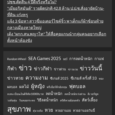
ปชช.ตัดสิน 4 ปีดีจริงหรือไม่?
"เมียอริสมันต์" รวยผิดปกติ 42.8 ล้าน ป.ป.ช.สั่งอายัดบ้าน-
ที่ดิน-เก๋งหรู
แจ้ง 3 ข้อหา สาวขี่มอเตอร์ไซค์จิ๋ว พาเด็กแก้ผ้าซ้อนท้าย
กลางเมืองหาดใหญ่
เด้ง "ผกก.สน.พญาไท" ให้สื่อคุยแกนนำกลุ่มคนอยากเลือก
ตั้งหน้าห้องขัง
SEA Games 2025
การลดน้ำหนัก
กาแฟ
ucl
Random Wheel
ข่าว
ข่าววันนี้
กีฬา
ข่าวกีฬา
ข่าวด่วน
ข่าวมวย
ความงาม
ข่าวหวย
ซีเกมส์ ครั้งที่ 33
ซีเกมส์ 2025
ทอง
ผู้หญิง
ฟุตบอล
ผลไม้
ผลบอล
พรีเมียร์ลีกอังกฤษ
ลดน้ำหนัก
ลงทะเบียนเงินดิจิทัล10000บาท
ลดน้ำหนักเร่งด่วน
ลิเวอร์พูล
สัตว์เลี้ยง
วิธีลดน้ำหนัก
วงล้อสุ่ม
วันลอยกระทง
สถิติหวยย้อนหลัง
สุขภาพ
หวย
หวยฮานอย
หวยฮานอยวันนี้
สุ่มวงล้อ