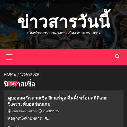
Skip
to
ข่าวสารวันนี้
content
ส่องข่าวสาร แวดวงการเมือง อัปเดตรายวัน
Primary
Menu
HOME
นิวคาสเซิ่ล
นิวคาสเซิ่ล
กีฬา
ดูบอลสด นิวคาสเซิ่ล ลิเวอร์พูล คืนนี้! พร้อมสถิติและ
วิเคราะห์บอลก่อนเกม
25/08/2025
collinbroad-admin
คอลูกหนังห้ามพลาด! ศ...
Read