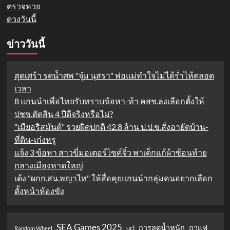
ตรวจหวย
ดวงวันนี้
ข่าววันนี้
สุดเศร้า รดน้ำศพ "จุ๋ม นุสรา" พ่อแม่ทำใจไม่ได้ร่ำไห้ตลอด
เวลา
8 แกนนำเพื่อไทยรับทราบข้อหา-ท้า คสช.ลงเลือกตั้งให้
ปชช.ตัดสิน 4 ปีดีจริงหรือไม่?
"เมียอริสมันต์" รวยผิดปกติ 42.8 ล้าน ป.ป.ช.สั่งอายัดบ้าน-
ที่ดิน-เก๋งหรู
แจ้ง 3 ข้อหา สาวขี่มอเตอร์ไซค์จิ๋ว พาเด็กแก้ผ้าซ้อนท้าย
กลางเมืองหาดใหญ่
เด้ง "ผกก.สน.พญาไท" ให้สื่อคุยแกนนำกลุ่มคนอยากเลือก
ตั้งหน้าห้องขัง
SEA Games 2025
การลดน้ำหนัก
กาแฟ
ucl
Random Wheel