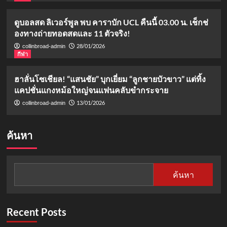
ดูบอลสด ลิเวอร์พูล พบ คาราบัก UCL คืนนี้ 03.00 น. เช็กช่
องทางถ่ายทอดสดและ 11 ตัวจริง!
28/01/2026
collinbroad-admin
กีฬา
ฮาลั่นโซเชียล! “แสนชัย” บุกเยี่ยม “ลูกชายบัวขาว” แต่ทิ้ง
แคปชั่นแกงหม้อใหญ่จนแฟนคลับขำกระจาย
13/01/2026
collinbroad-admin
ค้นหา
ค้นหา
Recent Posts