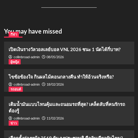
You may have missed
กีฬา
เปิดเงินรางวัลวอลเลย์บอล VNL 2026 ชนะ 1 นัดได้กี่บาท?
08/05/2026
collinbroad-admin
ผู้หญิง
ไขข้อข้องใจ กินผลไม้ตอนกลางคืน ทำให้อ้วนจริงหรือ?
18/02/2026
collinbroad-admin
รถยนต์
เติมน้ำมันแบบไหนคุ้มและถนอมรถที่สุด? เคล็ดลับที่คนรักรถ
ต้องรู้
11/02/2026
collinbroad-admin
ข่าว
เลือกตั้งล่วงหน้า 2569 กับ ลงประชามติ คือวันเดียวกันไหม?