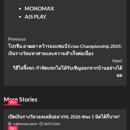
MONOMAX
AIS PLAY
Post
Previous
โปรจีน อาฒยา คว้ารองแชมป์ Evian Championship 2025:
Navigation
เงินรางวัลมหาศาลและความสำเร็จต่อเนื่อง
Next
วิธีไล่จิ้งจก: กำจัดแขกไม่ได้รับเชิญออกจากบ้านอย่างได้
ผล
More Stories
กีฬา
เปิดเงินรางวัลวอลเลย์บอล VNL 2026 ชนะ 1 นัดได้กี่บาท?
08/05/2026
collinbroad-admin
กีฬา