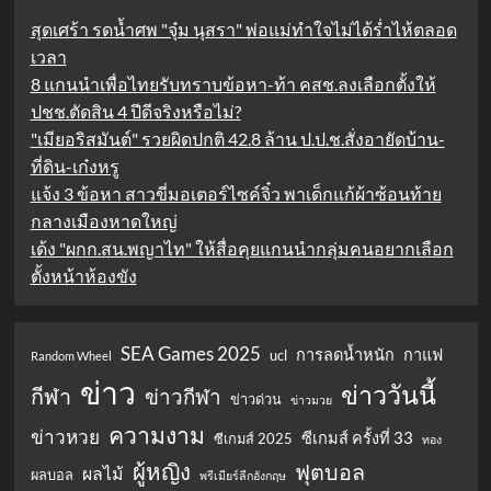
สุดเศร้า รดน้ำศพ "จุ๋ม นุสรา" พ่อแม่ทำใจไม่ได้ร่ำไห้ตลอด
เวลา
8 แกนนำเพื่อไทยรับทราบข้อหา-ท้า คสช.ลงเลือกตั้งให้
ปชช.ตัดสิน 4 ปีดีจริงหรือไม่?
"เมียอริสมันต์" รวยผิดปกติ 42.8 ล้าน ป.ป.ช.สั่งอายัดบ้าน-
ที่ดิน-เก๋งหรู
แจ้ง 3 ข้อหา สาวขี่มอเตอร์ไซค์จิ๋ว พาเด็กแก้ผ้าซ้อนท้าย
กลางเมืองหาดใหญ่
เด้ง "ผกก.สน.พญาไท" ให้สื่อคุยแกนนำกลุ่มคนอยากเลือก
ตั้งหน้าห้องขัง
SEA Games 2025
การลดน้ำหนัก
กาแฟ
ucl
Random Wheel
ข่าว
ข่าววันนี้
กีฬา
ข่าวกีฬา
ข่าวด่วน
ข่าวมวย
ความงาม
ข่าวหวย
ซีเกมส์ ครั้งที่ 33
ซีเกมส์ 2025
ทอง
ผู้หญิง
ฟุตบอล
ผลไม้
ผลบอล
พรีเมียร์ลีกอังกฤษ