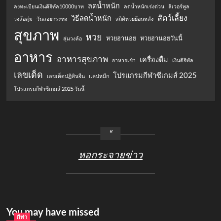
ลดน้ำหนัก
ลงทะเบียนเงินดิจิทัล10000บาท
ลดน้ำหนักเร่งด่วน
ลิเวอร์พูล
สัตว์เลี้ยง
วิธีลดน้ำหนัก
วงล้อสุ่ม
วันลอยกระทง
สถิติหวยย้อนหลัง
สุขภาพ
หวย
หวยฮานอย
หวยฮานอยวันนี้
สุ่มวงล้อ
อาหาร
อาหารสุขภาพ
เครื่องดื่ม
อาหารเช้า
เงินดิจิทัล
เลขเด็ด
โปรแกรมกีฬาซีเกมส์ 2025
เลขเด็ดปฏิทินจีน
แคปหมึก
โปรแกรมกีฬาซีเกมส์ 2025 วันนี้
หอกระจายข่าว
You may have missed
กีฬา