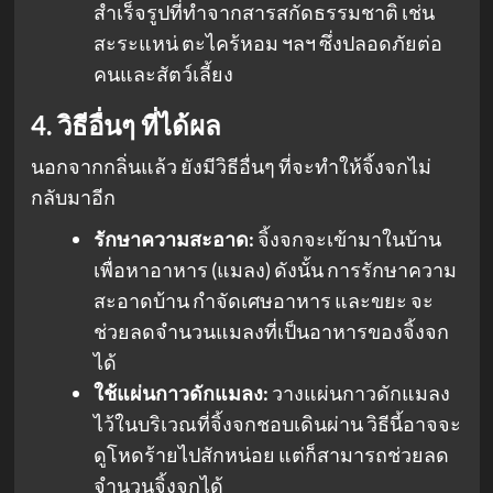
สำเร็จรูปที่ทำจากสารสกัดธรรมชาติ เช่น
สะระแหน่ ตะไคร้หอม ฯลฯ ซึ่งปลอดภัยต่อ
คนและสัตว์เลี้ยง
4. วิธีอื่นๆ ที่ได้ผล
นอกจากกลิ่นแล้ว ยังมีวิธีอื่นๆ ที่จะทำให้จิ้งจกไม่
กลับมาอีก
รักษาความสะอาด:
จิ้งจกจะเข้ามาในบ้าน
เพื่อหาอาหาร (แมลง) ดังนั้น การรักษาความ
สะอาดบ้าน กำจัดเศษอาหาร และขยะ จะ
ช่วยลดจำนวนแมลงที่เป็นอาหารของจิ้งจก
ได้
ใช้แผ่นกาวดักแมลง:
วางแผ่นกาวดักแมลง
ไว้ในบริเวณที่จิ้งจกชอบเดินผ่าน วิธีนี้อาจจะ
ดูโหดร้ายไปสักหน่อย แต่ก็สามารถช่วยลด
จำนวนจิ้งจกได้