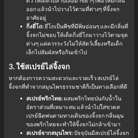
ตัว ให้เด็ดใบสาบเสือมาขยำๆ เพื่อให้มีกลิ่น
ออก แล้วนำไปวางไว้ตามที่ต่างๆ ที่จิ้งจก
อาศัยอยู่
กิ่งยี่โถ:
ยี่โถเป็นพืชที่มีพิษอ่อนๆ และมีกลิ่นที่
จิ้งจกไม่ชอบ ให้เด็ดกิ่งยี่โถมาวางไว้ตามจุด
ต่างๆ แต่ควรระวังไม่ให้สัตว์เลี้ยงหรือเด็ก
เล็กไปสัมผัสหรือกินเข้าไป
3. ใช้สเปรย์ไล่จิ้งจก
หากต้องการความสะดวกและรวดเร็ว สเปรย์ไล่
จิ้งจกที่ทำจากสมุนไพรธรรมชาติก็เป็นทางเลือกที่ดี
สเปรย์พริกไทย:
ผสมพริกไทยป่นกับน้ำใน
อัตราส่วนที่เหมาะสม แล้วนำไปใส่ขวดส
เปรย์ฉีดพ่นตามทางเดินของจิ้งจก กลิ่นฉุน
ของพริกไทยจะทำให้จิ้งจกไม่กล้าเข้ามา
สเปรย์จากสมุนไพร:
ปัจจุบันมีสเปรย์ไล่จิ้งจก