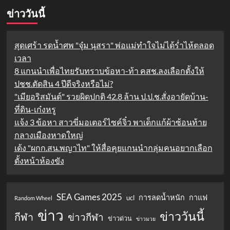
ข่าววันนี้
สุดเศร้า รดน้ำศพ "จุ๋ม นุสรา" พ่อแม่ทำใจไม่ได้ร่ำไห้ตลอด
เวลา
8 แกนนำเพื่อไทยรับทราบข้อหา-ท้า คสช.ลงเลือกตั้งให้
ปชช.ตัดสิน 4 ปีดีจริงหรือไม่?
"เมียอริสมันต์" รวยผิดปกติ 42.8 ล้าน ป.ป.ช.สั่งอายัดบ้าน-
ที่ดิน-เก๋งหรู
แจ้ง 3 ข้อหา สาวขี่มอเตอร์ไซค์จิ๋ว พาเด็กแก้ผ้าซ้อนท้าย
กลางเมืองหาดใหญ่
เด้ง "ผกก.สน.พญาไท" ให้สื่อคุยแกนนำกลุ่มคนอยากเลือก
ตั้งหน้าห้องขัง
SEA Games 2025
การลดน้ำหนัก
กาแฟ
ucl
Random Wheel
ข่าว
ข่าววันนี้
กีฬา
ข่าวกีฬา
ข่าวด่วน
ข่าวมวย