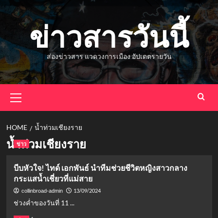
Skip
to
ข่าวสารวันนี้
content
ส่องข่าวสาร แวดวงการเมือง อัปเดตรายวัน
Primary
Menu
HOME
น้ำท่วมเชียงราย
น้ำท่วมเชียงราย
ข่าว
บีบหัวใจ! ไทด์ เอกพันธ์ นำทีมช่วยชีวิตหญิงสาวกลาง
กระแสน้ำเชี่ยวที่แม่สาย
13/09/2024
collinbroad-admin
ช่วงค่ำของวันที่ 11 ...
Read