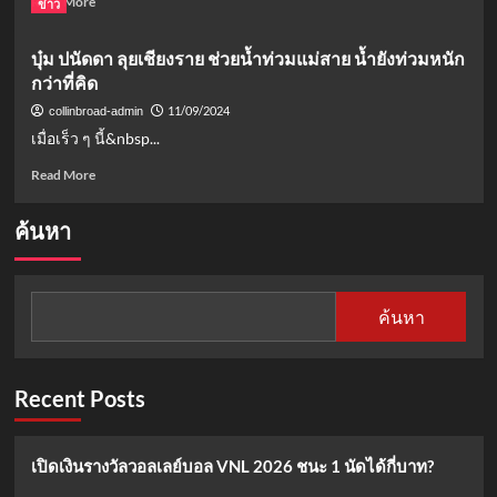
Read More
ข่าว
more
about
บุ๋ม ปนัดดา ลุยเชียงราย ช่วยน้ำท่วมแม่สาย น้ำยังท่วมหนัก
บีบ
กว่าที่คิด
หัวใจ!
ไทด์
11/09/2024
collinbroad-admin
เอก
เมื่อเร็ว ๆ นี้&nbsp...
พันธ์
นำ
Read
Read More
ทีม
more
ช่วย
about
ค้นหา
ชีวิต
บุ๋ม
หญิง
ปนัดดา
สาวก
ลุย
ลาง
เชียงราย
ค้นหา
กระแส
ช่วย
น้ำ
น้ำ
เชี่ยว
ท่วม
ที่
แม่สาย
Recent Posts
แม่สาย
น้ำ
ยัง
ท่วม
เปิดเงินรางวัลวอลเลย์บอล VNL 2026 ชนะ 1 นัดได้กี่บาท?
หนัก
กว่า