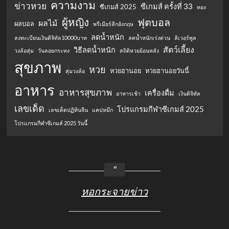
ความงาม
ข่าวหวย
ซีเกมส์ ครั้งที่ 33
ซีเกมส์ 2025
ทอง
ผู้หญิง
ฟุตบอล
ผลไม้
ผลบอล
พรีเมียร์ลีกอังกฤษ
ลดน้ำหนัก
ลงทะเบียนเงินดิจิทัล10000บาท
ลดน้ำหนักเร่งด่วน
ลิเวอร์พูล
สัตว์เลี้ยง
วิธีลดน้ำหนัก
วงล้อสุ่ม
วันลอยกระทง
สถิติหวยย้อนหลัง
สุขภาพ
หวย
หวยฮานอย
หวยฮานอยวันนี้
สุ่มวงล้อ
อาหาร
อาหารสุขภาพ
เครื่องดื่ม
อาหารเช้า
เงินดิจิทัล
เลขเด็ด
โปรแกรมกีฬาซีเกมส์ 2025
เลขเด็ดปฏิทินจีน
แคปหมึก
โปรแกรมกีฬาซีเกมส์ 2025 วันนี้
หอกระจายข่าว