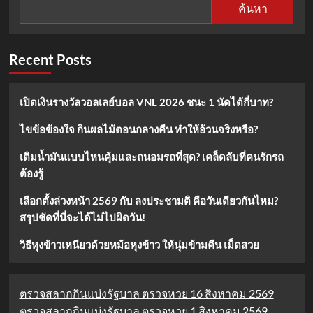
ค้นหา
โหด
คืน
ใน
5
บ้าน
ลีก
ใหญ่
Recent Posts
ยุโรป:
บิ๊กแมตช์
สุด
เปิดเงินรางวัลวอลเลย์บอล VNL 2026 ชนะ 1 นัดได้กี่บาท?
มันส์
และ
ไขข้อข้องใจ กินผลไม้ตอนกลางคืน ทำให้อ้วนจริงหรือ?
ผล
การ
เติมน้ำมันแบบไหนคุ้มและถนอมรถที่สุด? เคล็ดลับที่คนรักรถ
แข่งขัน
ที่
ต้องรู้
น่า
ตื่น
เลือกตั้งล่วงหน้า 2569 กับ ลงประชามติ คือวันเดียวกันไหม?
เต้น
สรุปชัดที่นี่จะได้ไม่ไปผิดวัน!
วิธีหุงข้าวเหนียวด้วยหม้อหุงข้าว ให้นุ่มข้ามคืน เม็ดสวย
ตรวจสลากกินแบ่งรัฐบาล ตรวจหวย 16 สิงหาคม 2569
ตรวจสลากกินแบ่งรัฐบาล ตรวจหวย 1 สิงหาคม 2569