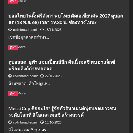
Read More
กีฬา
more
about
บอลไทยวันนี้: ศรีลังกา พบ ไทย คัดเอเชียนคัพ 2027 ดูบอล
ดู
สด (18 พ.ย. 68) เวลา 19.30 น. ช่องทางไหน?
บอล
สด
18/11/2025
collinbroad-admin
ลิเวอร์พูล
เช็กข้อมูลล่าสุดสำหร...
พบ
คารา
Read
Read More
กีฬา
บัก
more
UCL
about
ดูบอลสด! ยูฟ่า แชมเปี้ยนส์ลีก คืนนี้ เชลซี พบ อาแจ็กซ์
คืน
บอล
นี้
พร้อมลิงก์ถ่ายทอดสด
ไทย
03.00
วัน
22/10/2025
collinbroad-admin
น.
นี้:
ห้ามพลาด! ศึกใหญ่แห่...
เช็
ศรี
กช่
ลังกา
Read
Read More
กีฬา
อง
พบ
more
ทาง
ไทย
about
ถ่ายทอด
Messi Cup คืออะไร? รู้จักทัวร์นาเมนต์ฟุตบอลเยาวชน
คัด
ดู
สด
เอ
ระดับโลกที่ ลิโอเนล เมสซี สร้างสรรค์
บอล
และ
เชีย
สด!
15/10/2025
collinbroad-admin
11
นคัพ
ยู
ลิโอเนล เมสซี ซูเปอร...
ตัว
2027
ฟ่า