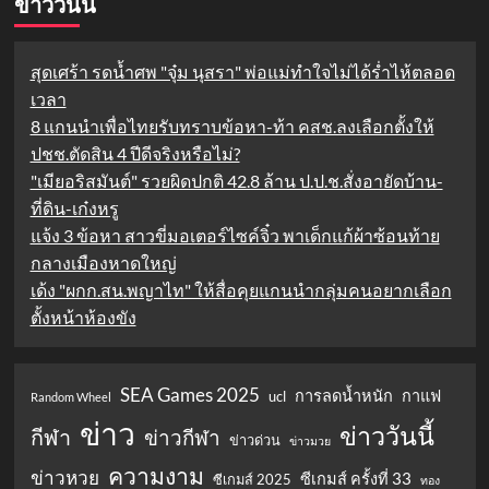
ข่าววันนี้
สุดเศร้า รดน้ำศพ "จุ๋ม นุสรา" พ่อแม่ทำใจไม่ได้ร่ำไห้ตลอด
เวลา
8 แกนนำเพื่อไทยรับทราบข้อหา-ท้า คสช.ลงเลือกตั้งให้
ปชช.ตัดสิน 4 ปีดีจริงหรือไม่?
"เมียอริสมันต์" รวยผิดปกติ 42.8 ล้าน ป.ป.ช.สั่งอายัดบ้าน-
ที่ดิน-เก๋งหรู
แจ้ง 3 ข้อหา สาวขี่มอเตอร์ไซค์จิ๋ว พาเด็กแก้ผ้าซ้อนท้าย
กลางเมืองหาดใหญ่
เด้ง "ผกก.สน.พญาไท" ให้สื่อคุยแกนนำกลุ่มคนอยากเลือก
ตั้งหน้าห้องขัง
SEA Games 2025
การลดน้ำหนัก
กาแฟ
ucl
Random Wheel
ข่าว
ข่าววันนี้
กีฬา
ข่าวกีฬา
ข่าวด่วน
ข่าวมวย
ความงาม
ข่าวหวย
ซีเกมส์ ครั้งที่ 33
ซีเกมส์ 2025
ทอง