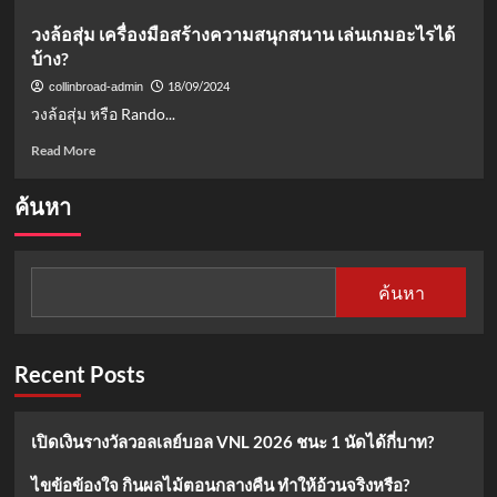
about
วงล้อสุ่ม เครื่องมือสร้างความสนุกสนาน เล่นเกมอะไรได้
รวม
บ้าง?
เกม
วง
18/09/2024
collinbroad-admin
ล้อ
วงล้อสุ่ม หรือ Rando...
สุ่ม
สนุก
Read
Read More
สุด
more
เหวี่ยง
about
ค้นหา
เล่น
วง
ได้
ล้อ
ทุก
สุ่ม
ที่
เครื่อง
ค้นหา
ทุก
มือ
เวลา!
สร้าง
ความ
สนุกสนาน
Recent Posts
เล่น
เกม
อะไร
เปิดเงินรางวัลวอลเลย์บอล VNL 2026 ชนะ 1 นัดได้กี่บาท?
ได้
บ้าง?
ไขข้อข้องใจ กินผลไม้ตอนกลางคืน ทำให้อ้วนจริงหรือ?