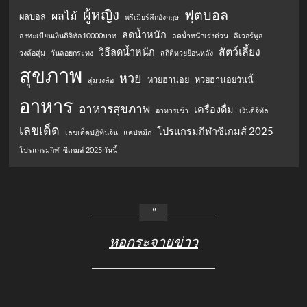
ผู้หญิง
ฟุตบอล
ผลไม้
ผลบอล
พรีเมียร์ลีกอังกฤษ
ลดน้ำหนัก
ลงทะเบียนเงินดิจิทัล10000บาท
ลดน้ำหนักเร่งด่วน
ลิเวอร์พูล
สัตว์เลี้ยง
วิธีลดน้ำหนัก
วงล้อสุ่ม
วันลอยกระทง
สถิติหวยย้อนหลัง
สุขภาพ
หวย
หวยฮานอย
หวยฮานอยวันนี้
สุ่มวงล้อ
อาหาร
อาหารสุขภาพ
เครื่องดื่ม
อาหารเช้า
เงินดิจิทัล
เลขเด็ด
โปรแกรมกีฬาซีเกมส์ 2025
เลขเด็ดปฏิทินจีน
แคปหมึก
โปรแกรมกีฬาซีเกมส์ 2025 วันนี้
หอกระจายข่าว