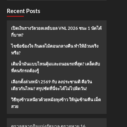
Recent Posts
เปิดเงินรางวัลวอลเลย์บอล VNL 2026 ชนะ 1 นัดได้
กี่บาท?
ไขข้อข้องใจ กินผลไม้ตอนกลางคืน ทำให้อ้วนจริง
หรือ?
เติมน้ำมันแบบไหนคุ้มและถนอมรถที่สุด? เคล็ดลับ
ที่คนรักรถต้องรู้
เลือกตั้งล่วงหน้า 2569 กับ ลงประชามติ คือวัน
เดียวกันไหม? สรุปชัดที่นี่จะได้ไม่ไปผิดวัน!
วิธีหุงข้าวเหนียวด้วยหม้อหุงข้าว ให้นุ่มข้ามคืน เม็ด
สวย
ตรวจสลากกินแบ่งรัฐบาล ตรวจหวย 16