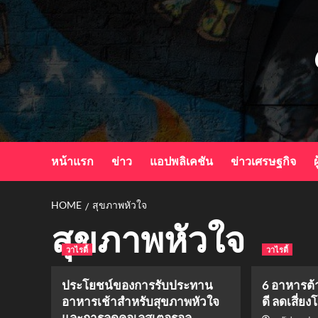
Skip
to
content
หน้าแรก
ข่าว
แอปพลิเคชัน
ข่าวเศรษฐกิจ
ผ
HOME
สุขภาพหัวใจ
สุขภาพหัวใจ
วาไรตี้
วาไรตี้
ประโยชน์ของการรับประทาน
6 อาหารต้
อาหารเช้าสำหรับสุขภาพหัวใจ
ดี ลดเสี่ยง
และการลดคอเลสเตอรอล