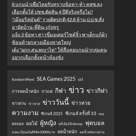
8 แกนนำเพื่อไทยรับทราบข้อหา-ท้า คสช.ลง
เลือกตั้งให้ ปชช.ตัดสิน 4 ปีดีจริงหรือไม่?
"เมียอริสมันต์" รวยผิดปกติ 42.8 ล้าน ป.ป.ช.สั่ง
อายัดบ้าน-ที่ดิน-เก๋งหรู
แจ้ง 3 ข้อหา สาวขี่มอเตอร์ไซค์จิ๋ว พาเด็กแก้ผ้า
ซ้อนท้ายกลางเมืองหาดใหญ่
เด้ง "ผกก.สน.พญาไท" ให้สื่อคุยแกนนำกลุ่มคน
อยากเลือกตั้งหน้าห้องขัง
SEA Games 2025
ucl
Random Wheel
ข่าว
กีฬา
ข่าวกีฬา
การลดน้ำหนัก
กาแฟ
ข่าววันนี้
ข่าวหวย
ข่าวด่วน
ข่าวมวย
ความงาม
ซีเกมส์ ครั้งที่ 33
ซีเกมส์ 2025
ทอง
ผู้หญิง
ฟุตบอล
ผลไม้
ผลบอล
พรีเมียร์ลีกอังกฤษ
ลดน้ำหนัก
ลงทะเบียนเงินดิจิทัล10000บาท
ลดน้ำหนักเร่งด่วน