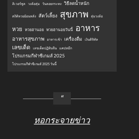
วิธีลดน้ำหนัก
ลิเวอร์พูล
วงล้อสุ่ม
วันลอยกระทง
สุขภาพ
สัตว์เลี้ยง
สถิติหวยย้อนหลัง
สุ่มวงล้อ
อาหาร
หวย
หวยฮานอย
หวยฮานอยวันนี้
อาหารสุขภาพ
เครื่องดื่ม
อาหารเช้า
เงินดิจิทัล
เลขเด็ด
เลขเด็ดปฏิทินจีน
แคปหมึก
โปรแกรมกีฬาซีเกมส์ 2025
โปรแกรมกีฬาซีเกมส์ 2025 วันนี้
หอกระจายข่าว