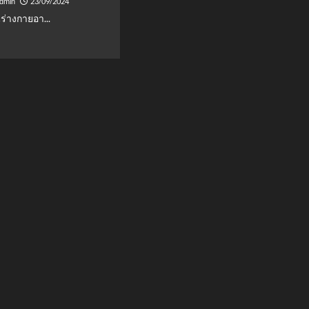
23/09/2024
admin
ร่างกายอา...
d
e
ut
าร
น
เสบ
ว
ง