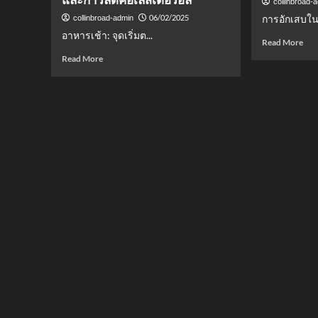
collinbroad-
06/02/2025
การอักเสบใน
collinbroad-admin
อาหารเช้า: จุดเริ่มต...
Rea
Read More
mor
Read
Read More
abo
more
6
about
อาห
ประโยชน์
ต้า
ของ
การ
การ
อัก
รับ
กิน
ประทาน
แล้
อาหาร
ดี
เช้า
ลด
สำหรับ
เสี่ย
สุขภาพ
โรค
หัวใจ
ร้าย
และ
การ
ลด
คอเลสเตอรอล