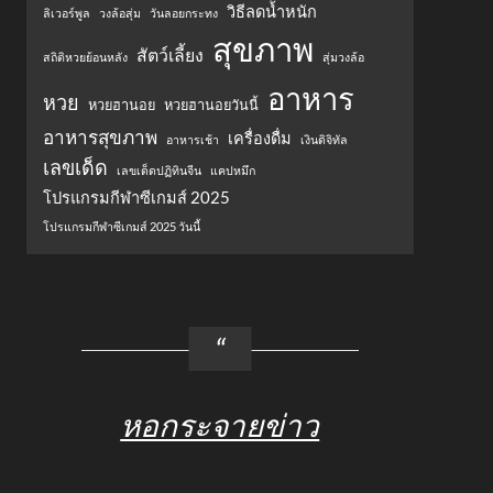
วิธีลดน้ำหนัก
ลิเวอร์พูล
วงล้อสุ่ม
วันลอยกระทง
สุขภาพ
สัตว์เลี้ยง
สถิติหวยย้อนหลัง
สุ่มวงล้อ
อาหาร
หวย
หวยฮานอย
หวยฮานอยวันนี้
อาหารสุขภาพ
เครื่องดื่ม
อาหารเช้า
เงินดิจิทัล
เลขเด็ด
เลขเด็ดปฏิทินจีน
แคปหมึก
โปรแกรมกีฬาซีเกมส์ 2025
โปรแกรมกีฬาซีเกมส์ 2025 วันนี้
หอกระจายข่าว