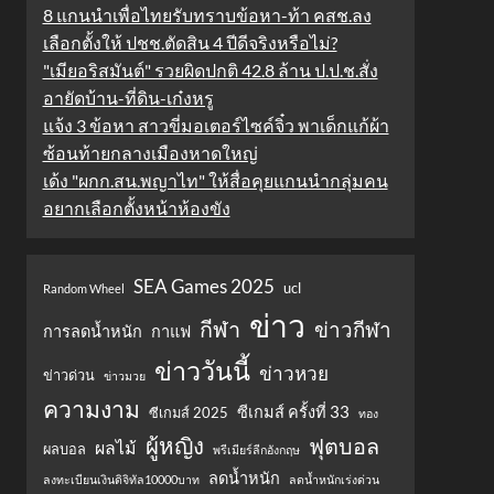
8 แกนนำเพื่อไทยรับทราบข้อหา-ท้า คสช.ลง
เลือกตั้งให้ ปชช.ตัดสิน 4 ปีดีจริงหรือไม่?
"เมียอริสมันต์" รวยผิดปกติ 42.8 ล้าน ป.ป.ช.สั่ง
อายัดบ้าน-ที่ดิน-เก๋งหรู
แจ้ง 3 ข้อหา สาวขี่มอเตอร์ไซค์จิ๋ว พาเด็กแก้ผ้า
ซ้อนท้ายกลางเมืองหาดใหญ่
เด้ง "ผกก.สน.พญาไท" ให้สื่อคุยแกนนำกลุ่มคน
อยากเลือกตั้งหน้าห้องขัง
SEA Games 2025
ucl
Random Wheel
ข่าว
กีฬา
ข่าวกีฬา
การลดน้ำหนัก
กาแฟ
ข่าววันนี้
ข่าวหวย
ข่าวด่วน
ข่าวมวย
ความงาม
ซีเกมส์ ครั้งที่ 33
ซีเกมส์ 2025
ทอง
ผู้หญิง
ฟุตบอล
ผลไม้
ผลบอล
พรีเมียร์ลีกอังกฤษ
ลดน้ำหนัก
ลงทะเบียนเงินดิจิทัล10000บาท
ลดน้ำหนักเร่งด่วน