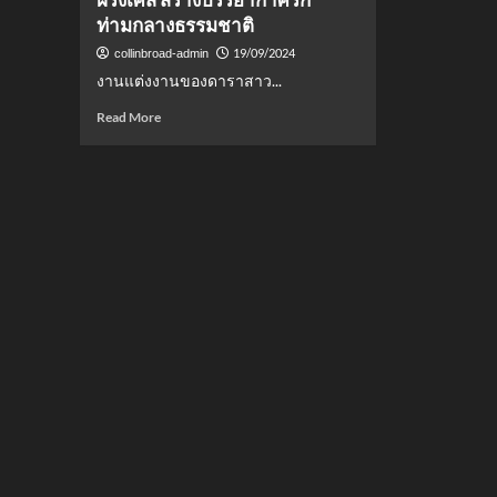
ท่ามกลางธรรมชาติ
19/09/2024
collinbroad-admin
งานแต่งงานของดาราสาว...
Read
Read More
more
about
งาน
แต่งงาน
สุด
โร
แมน
ติก
“วุ้น
เส้น-
ไฮ
โซ
นิ
กม์”
ที่
โพ
ร
วองซ์