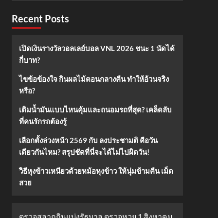
Recent Posts
เปิดเงินรางวัลวอลเลย์บอล VNL 2026 ชนะ 1 นัดได้
กี่บาท?
ไขข้อข้องใจ กินผลไม้ตอนกลางคืน ทำให้อ้วนจริง
หรือ?
เติมน้ำมันแบบไหนคุ้มและถนอมรถที่สุด? เคล็ดลับ
ที่คนรักรถต้องรู้
เลือกตั้งล่วงหน้า 2569 กับ ลงประชามติ คือวัน
เดียวกันไหม? สรุปชัดที่นี่จะได้ไม่ไปผิดวัน!
วิธีหุงข้าวเหนียวด้วยหม้อหุงข้าว ให้นุ่มข้ามคืน เม็ด
สวย
ตรวจสลากกินแบ่งรัฐบาล ตรวจหวย 1 สิงหาคม