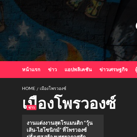
Skip
to
content
หน้าแรก
ข่าว
แอปพลิเคชัน
ข่าวเศรษฐกิจ
ผ
HOME
เมืองโพรวองซ์
เมืองโพรวองซ์
ข่าว
งานแต่งงานสุดโรแมนติก “วุ้น
เส้น-ไฮโซนิกม์” ที่โพรวองซ์
ฝรั่งเศส สร้างบรรยากาศรัก