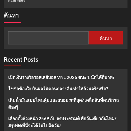
Read More
more
about
ค้นหา
ทำไม
แตงโม
ไม่
ควร
ค้นหา
แช่
ตู้
เย็น?
เคล็ด
Recent Posts
ลับ
เก็บ
แตงโม
เปิดเงินรางวัลวอลเลย์บอล VNL 2026 ชนะ 1 นัดได้กี่บาท?
ให้
อร่อย
ไขข้อข้องใจ กินผลไม้ตอนกลางคืน ทำให้อ้วนจริงหรือ?
นาน
เติมน้ำมันแบบไหนคุ้มและถนอมรถที่สุด? เคล็ดลับที่คนรักรถ
ต้องรู้
เลือกตั้งล่วงหน้า 2569 กับ ลงประชามติ คือวันเดียวกันไหม?
สรุปชัดที่นี่จะได้ไม่ไปผิดวัน!