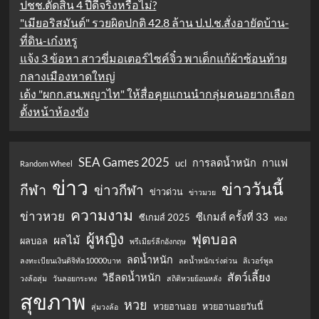
ปชช.ตัดสิน 4 ปีดีจริงหรือไม่?
"เมียอริสมันต์" รวยผิดปกติ 42.8 ล้าน ป.ป.ช.สั่งอายัดบ้าน-
ที่ดิน-เก๋งหรู
แจ้ง 3 ข้อหา สาวขี่มอเตอร์ไซค์จิ๋ว พาเด็กแก้ผ้าซ้อนท้าย
กลางเมืองหาดใหญ่
เด้ง "ผกก.สน.พญาไท" ให้สื่อคุยแกนนำกลุ่มคนอยากเลือก
ตั้งหน้าห้องขัง
SEA Games 2025
การลดน้ำหนัก
กาแฟ
ucl
Random Wheel
ข่าว
ข่าววันนี้
กีฬา
ข่าวกีฬา
ข่าวด่วน
ข่าวมวย
ความงาม
ข่าวหวย
ซีเกมส์ ครั้งที่ 33
ซีเกมส์ 2025
ทอง
ผู้หญิง
ฟุตบอล
ผลไม้
ผลบอล
พรีเมียร์ลีกอังกฤษ
ลดน้ำหนัก
ลงทะเบียนเงินดิจิทัล10000บาท
ลดน้ำหนักเร่งด่วน
ลิเวอร์พูล
สัตว์เลี้ยง
วิธีลดน้ำหนัก
วงล้อสุ่ม
วันลอยกระทง
สถิติหวยย้อนหลัง
สุขภาพ
หวย
หวยฮานอย
หวยฮานอยวันนี้
สุ่มวงล้อ