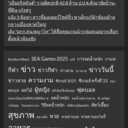
"เมียอริสมันต์" รวยผิดปกติ 42.8 ล้าน ป.ป.ช.สั่งอายัดบ้าน-
ที่ดิน-เก๋งหรู
แจ้ง 3 ข้อหา สาวขี่มอเตอร์ไซค์จิ๋ว พาเด็กแก้ผ้าซ้อนท้าย
กลางเมืองหาดใหญ่
เด้ง "ผกก.สน.พญาไท" ให้สื่อคุยแกนนำกลุ่มคนอยากเลือก
ตั้งหน้าห้องขัง
SEA Games 2025
การลดน้ำหนัก
กาแฟ
ucl
Random Wheel
ข่าว
ข่าววันนี้
กีฬา
ข่าวกีฬา
ข่าวด่วน
ข่าวมวย
ความงาม
ข่าวหวย
ซีเกมส์ ครั้งที่ 33
ซีเกมส์ 2025
ทอง
ผู้หญิง
ฟุตบอล
ผลไม้
ผลบอล
พรีเมียร์ลีกอังกฤษ
ลดน้ำหนัก
ลงทะเบียนเงินดิจิทัล10000บาท
ลดน้ำหนักเร่งด่วน
ลิเวอร์พูล
สัตว์เลี้ยง
วิธีลดน้ำหนัก
วงล้อสุ่ม
วันลอยกระทง
สถิติหวยย้อนหลัง
สุขภาพ
หวย
หวยฮานอย
หวยฮานอยวันนี้
สุ่มวงล้อ
อาหาร