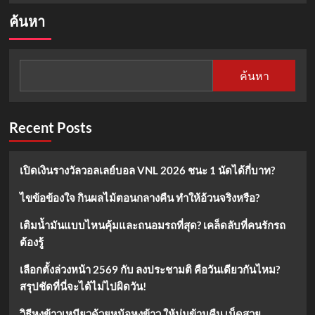
about
ค้นหา
มะขาม
เทศ:
ผล
ไม้
ค้นหา
รส
หวาน
อม
เปรี้ยว
Recent Posts
มาก
ประโยชน์
เปิดเงินรางวัลวอลเลย์บอล VNL 2026 ชนะ 1 นัดได้กี่บาท?
ไขข้อข้องใจ กินผลไม้ตอนกลางคืน ทำให้อ้วนจริงหรือ?
เติมน้ำมันแบบไหนคุ้มและถนอมรถที่สุด? เคล็ดลับที่คนรักรถ
ต้องรู้
เลือกตั้งล่วงหน้า 2569 กับ ลงประชามติ คือวันเดียวกันไหม?
สรุปชัดที่นี่จะได้ไม่ไปผิดวัน!
วิธีหุงข้าวเหนียวด้วยหม้อหุงข้าว ให้นุ่มข้ามคืน เม็ดสวย