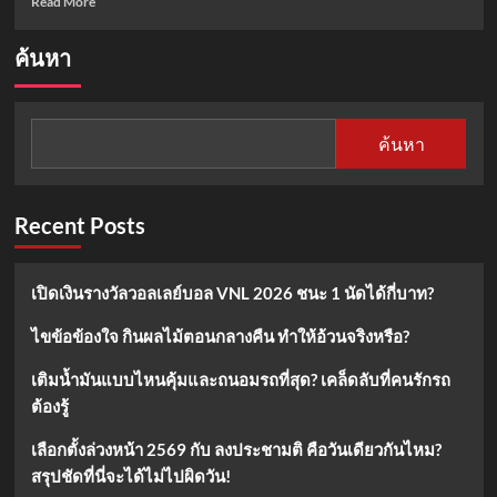
Read More
more
about
ค้นหา
หุง
ข้าว
ไรซ์
เบอร์
ค้นหา
รี่
ให้
สวย
นุ่ม
Recent Posts
อร่อย!
สูตร
ง่ายๆ
เปิดเงินรางวัลวอลเลย์บอล VNL 2026 ชนะ 1 นัดได้กี่บาท?
ทำ
ตาม
ไขข้อข้องใจ กินผลไม้ตอนกลางคืน ทำให้อ้วนจริงหรือ?
ได้
เลย
เติมน้ำมันแบบไหนคุ้มและถนอมรถที่สุด? เคล็ดลับที่คนรักรถ
ต้องรู้
เลือกตั้งล่วงหน้า 2569 กับ ลงประชามติ คือวันเดียวกันไหม?
สรุปชัดที่นี่จะได้ไม่ไปผิดวัน!