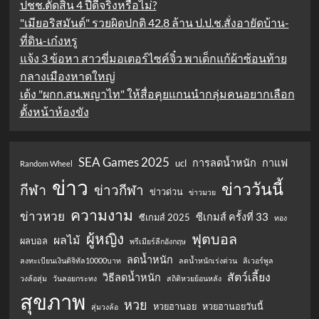
ปชช.ตัดสิน 4 ปีดีจริงหรือไม่?
"เมียอริสมันต์" รวยผิดปกติ 42.8 ล้าน ป.ป.ช.สั่งอายัดบ้าน-
ที่ดิน-เก๋งหรู
แจ้ง 3 ข้อหา สาวขี่มอเตอร์ไซค์จิ๋ว พาเด็กแก้ผ้าซ้อนท้าย
กลางเมืองหาดใหญ่
เด้ง "ผกก.สน.พญาไท" ให้สื่อคุยแกนนำกลุ่มคนอยากเลือก
ตั้งหน้าห้องขัง
SEA Games 2025
การลดน้ำหนัก
กาแฟ
ucl
Random Wheel
ข่าว
ข่าววันนี้
กีฬา
ข่าวกีฬา
ข่าวด่วน
ข่าวมวย
ความงาม
ข่าวหวย
ซีเกมส์ ครั้งที่ 33
ซีเกมส์ 2025
ทอง
ผู้หญิง
ฟุตบอล
ผลไม้
ผลบอล
พรีเมียร์ลีกอังกฤษ
ลดน้ำหนัก
ลงทะเบียนเงินดิจิทัล10000บาท
ลดน้ำหนักเร่งด่วน
ลิเวอร์พูล
สัตว์เลี้ยง
วิธีลดน้ำหนัก
วงล้อสุ่ม
วันลอยกระทง
สถิติหวยย้อนหลัง
สุขภาพ
หวย
หวยฮานอย
หวยฮานอยวันนี้
สุ่มวงล้อ